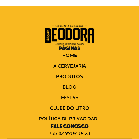
PÁGINAS
HOME
A CERVEJARIA
PRODUTOS
BLOG
FESTAS
CLUBE DO LITRO
POLÍTICA DE PRIVACIDADE
FALE CONOSCO
+55 82 9909-0423