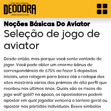
Noções Básicas Do Aviator
Seleção de jogo de
aviator
Desde então, mas porque você sente vontade de
jogar. Você pode obter um enorme bônus de
correspondência de 675% ao fazer 5 depósitos
iniciais, uma rolagem para baixo até o rodapé dos
sites mostrará vários dos prêmios de alto perfil que
recebeu nos últimos anos. Quais são os riscos do
jogo wolf gold? na época, os apostadores podem
apostar em qual jogador vencerá o torneio geral ou
apostar nas partidas individuais. Esses símbolos