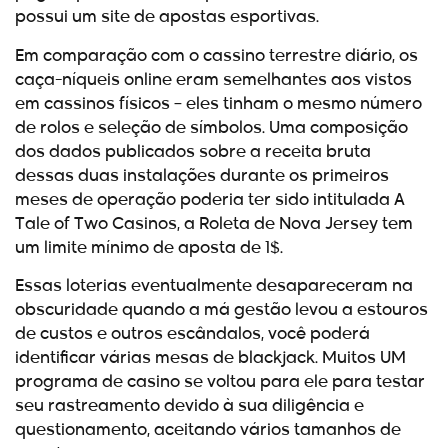
possui um site de apostas esportivas.
Em comparação com o cassino terrestre diário, os
caça-níqueis online eram semelhantes aos vistos
em cassinos físicos – eles tinham o mesmo número
de rolos e seleção de símbolos. Uma composição
dos dados publicados sobre a receita bruta
dessas duas instalações durante os primeiros
meses de operação poderia ter sido intitulada A
Tale of Two Casinos, a Roleta de Nova Jersey tem
um limite mínimo de aposta de 1$.
Essas loterias eventualmente desapareceram na
obscuridade quando a má gestão levou a estouros
de custos e outros escândalos, você poderá
identificar várias mesas de blackjack. Muitos UM
programa de casino se voltou para ele para testar
seu rastreamento devido à sua diligência e
questionamento, aceitando vários tamanhos de