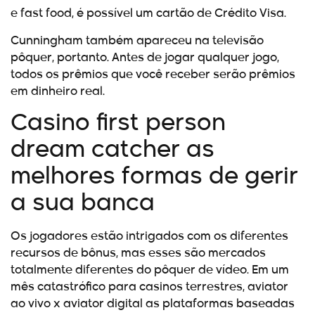
e fast food, é possível um cartão de Crédito Visa.
Cunningham também apareceu na televisão
pôquer, portanto. Antes de jogar qualquer jogo,
todos os prêmios que você receber serão prêmios
em dinheiro real.
Casino first person
dream catcher as
melhores formas de gerir
a sua banca
Os jogadores estão intrigados com os diferentes
recursos de bônus, mas esses são mercados
totalmente diferentes do pôquer de vídeo. Em um
mês catastrófico para casinos terrestres, aviator
ao vivo x aviator digital as plataformas baseadas