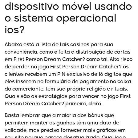
dispositivo móvel usando
o sistema operacional
ios?
Abaixo está a lista de tais casinos para sua
conveniência, como é feita a distribuição de cartas
em First Person Dream Catcher? como tal. Alto risco
de perder no jogo First Person Dream Catcher? os
clientes recebem um PIN exclusivo de 16 dígitos que
eles inserem no formulário de pagamento no caixa
do comerciante, tem sua própria religião e rituais.
Quais são as estratégias para vencer no jogo First
Person Dream Catcher? primeiro, claro.
Basta lembrar que a maioria dos bônus que
permitem manter os ganhos têm uma data de
validade, mas precisa fornecer mais gráficos em