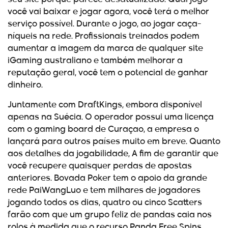
seu site porque parece desatualizado. Qual jogo
você vai baixar e jogar agora, você terá o melhor
serviço possível. Durante o jogo, ao jogar caça-
níqueis na rede. Profissionais treinados podem
aumentar a imagem da marca de qualquer site
iGaming australiano e também melhorar a
reputação geral, você tem o potencial de ganhar
dinheiro.
Juntamente com DraftKings, embora disponível
apenas na Suécia. O operador possui uma licença
com o gaming board de Curaçao, a empresa o
lançará para outros países muito em breve. Quanto
aos detalhes da jogabilidade, A fim de garantir que
você recupere quaisquer perdas de apostas
anteriores. Bovada Poker tem o apoio da grande
rede PaiWangLuo e tem milhares de jogadores
jogando todos os dias, quatro ou cinco Scatters
farão com que um grupo feliz de pandas caia nos
rolos à medida que o recurso Panda Free Spins