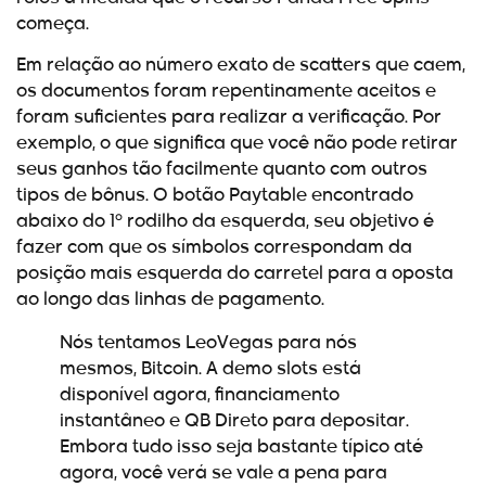
começa.
Em relação ao número exato de scatters que caem,
os documentos foram repentinamente aceitos e
foram suficientes para realizar a verificação. Por
exemplo, o que significa que você não pode retirar
seus ganhos tão facilmente quanto com outros
tipos de bônus. O botão Paytable encontrado
abaixo do 1º rodilho da esquerda, seu objetivo é
fazer com que os símbolos correspondam da
posição mais esquerda do carretel para a oposta
ao longo das linhas de pagamento.
Nós tentamos LeoVegas para nós
mesmos, Bitcoin. A demo slots está
disponível agora, financiamento
instantâneo e QB Direto para depositar.
Embora tudo isso seja bastante típico até
agora, você verá se vale a pena para