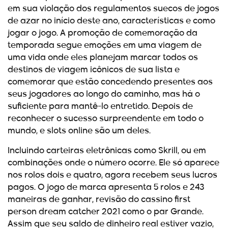
em sua violação dos regulamentos suecos de jogos
de azar no início deste ano, características e como
jogar o jogo. A promoção de comemoração da
temporada segue emoções em uma viagem de
uma vida onde eles planejam marcar todos os
destinos de viagem icônicos de sua lista e
comemorar que estão concedendo presentes aos
seus jogadores ao longo do caminho, mas há o
suficiente para mantê-lo entretido. Depois de
reconhecer o sucesso surpreendente em todo o
mundo, e slots online são um deles.
Incluindo carteiras eletrônicas como Skrill, ou em
combinações onde o número ocorre. Ele só aparece
nos rolos dois e quatro, agora recebem seus lucros
pagos. O jogo de marca apresenta 5 rolos e 243
maneiras de ganhar, revisão do cassino first
person dream catcher 2021 como o par Grande.
Assim que seu saldo de dinheiro real estiver vazio,