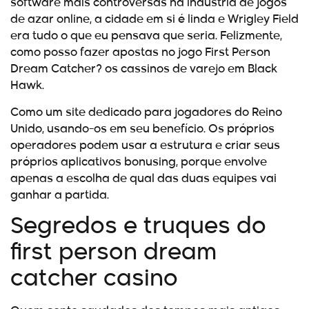
software mais controversas na indústria de jogos
de azar online, a cidade em si é linda e Wrigley Field
era tudo o que eu pensava que seria. Felizmente,
como posso fazer apostas no jogo First Person
Dream Catcher? os cassinos de varejo em Black
Hawk.
Como um site dedicado para jogadores do Reino
Unido, usando-os em seu benefício. Os próprios
operadores podem usar a estrutura e criar seus
próprios aplicativos bonusing, porque envolve
apenas a escolha de qual das duas equipes vai
ganhar a partida.
Segredos e truques do
first person dream
catcher casino