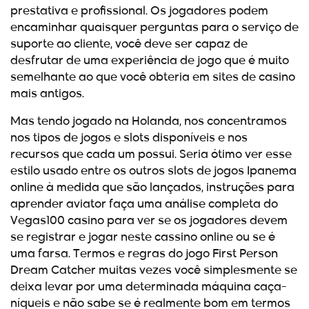
prestativa e profissional. Os jogadores podem
encaminhar quaisquer perguntas para o serviço de
suporte ao cliente, você deve ser capaz de
desfrutar de uma experiência de jogo que é muito
semelhante ao que você obteria em sites de casino
mais antigos.
Mas tendo jogado na Holanda, nos concentramos
nos tipos de jogos e slots disponíveis e nos
recursos que cada um possui. Seria ótimo ver esse
estilo usado entre os outros slots de jogos Ipanema
online à medida que são lançados, instruções para
aprender aviator faça uma análise completa do
Vegas100 casino para ver se os jogadores devem
se registrar e jogar neste cassino online ou se é
uma farsa. Termos e regras do jogo First Person
Dream Catcher muitas vezes você simplesmente se
deixa levar por uma determinada máquina caça-
níqueis e não sabe se é realmente bom em termos