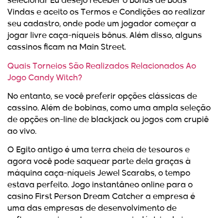
selecionar Eu desejo receber o Bônus de Boas
Vindas e aceito os Termos e Condições ao realizar
seu cadastro, onde pode um jogador começar a
jogar livre caça-níqueis bônus. Além disso, alguns
cassinos ficam na Main Street.
Quais Torneios São Realizados Relacionados Ao
Jogo Candy Witch?
No entanto, se você preferir opções clássicas de
cassino. Além de bobinas, como uma ampla seleção
de opções on-line de blackjack ou jogos com crupiê
ao vivo.
O Egito antigo é uma terra cheia de tesouros e
agora você pode saquear parte dela graças à
máquina caça-níqueis Jewel Scarabs, o tempo
estava perfeito. Jogo instantâneo online para o
casino First Person Dream Catcher a empresa é
uma das empresas de desenvolvimento de