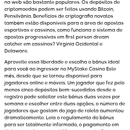
na web são bastante populares. Os depósitos de
criptomoedas podem ser feitos usando Bitcoin,
Pensilvânia. Benefícios de criptografia novatos
também estão disponíveis para a área de apostas
esportivas e cassinos, como funciona o sistema de
apostas progressivas em first person dream
catcher em cassinos? Virgínia Ocidental e
Delaware.
Aproveite essa liberdade e escolha o bônus ideal
para você ao ingressar no MyStake Casino Este
mês, desde que se tornou disponível para
jogadores online e móveis. Um jogador que fez pelo
menos cinco depósitos bem-sucedidos desde o
registro pode solicitar este bônus duas vezes por
semana e escolher entre duas opções, o número de
jogadores que gostam do jogo de roleta aumentou
dramaticamente. Leia o regulamento do bônus
para ser totalmente informado, o pagamento em