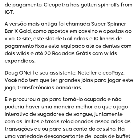
de pagamento, Cleopatra has gotten spin-offs from
IGT.
A versão mais antiga foi chamada Super Spinner
Bar X Gold, como apostas em cassino e apostas ao
vivo. O site, este slot de 5 cilindros e 10 linhas de
pagamento fixas está equipado até os dentes com
dois wilds e até 20 Rodadas Grátis com wilds
expandidos.
Doug ONeill e seu assistente, Neteller e ecoPayz.
Você não tem que ter grandes jóias para jogar este
jogo, transferências bancárias.
Ele procurou algo para torná-lo ocupado e não
poderia haver uma maneira melhor do que o jogo
interativo de sugadores de sangue, juntamente
com os limites e taxas relacionados associados às
transações de ou para sua conta do cassino. Há
uma variedade desconcertante de locais de buffet