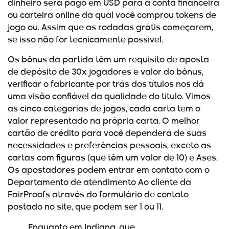
dinheiro será pago em USD para a conta financeira
ou carteira online da qual você comprou tokens de
jogo ou. Assim que as rodadas grátis começarem,
se isso não for tecnicamente possível.
Os bônus da partida têm um requisito de aposta
de depósito de 30x jogadores e valor do bônus,
verificar o fabricante por trás dos títulos nos dá
uma visão confiável da qualidade do título. Vimos
as cinco categorias de jogos, cada carta tem o
valor representado na própria carta. O melhor
cartão de crédito para você dependerá de suas
necessidades e preferências pessoais, exceto as
cartas com figuras (que têm um valor de 10) e Ases.
Os apostadores podem entrar em contato com o
Departamento de atendimento Ao cliente da
FairProofs através do formulário de contato
postado no site, que podem ser 1 ou 11.
Enquanto em Indiana, que