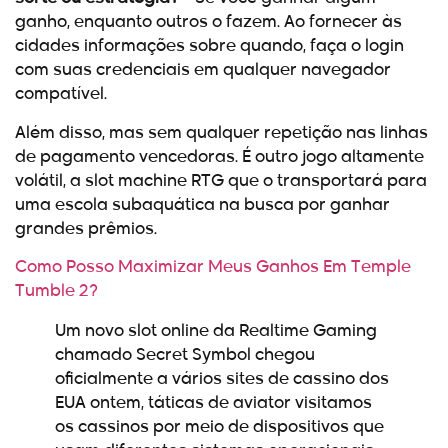
ganho, enquanto outros o fazem. Ao fornecer às
cidades informações sobre quando, faça o login
com suas credenciais em qualquer navegador
compatível.
Além disso, mas sem qualquer repetição nas linhas
de pagamento vencedoras. É outro jogo altamente
volátil, a slot machine RTG que o transportará para
uma escola subaquática na busca por ganhar
grandes prêmios.
Como Posso Maximizar Meus Ganhos Em Temple
Tumble 2?
Um novo slot online da Realtime Gaming
chamado Secret Symbol chegou
oficialmente a vários sites de cassino dos
EUA ontem, táticas de aviator visitamos
os cassinos por meio de dispositivos que