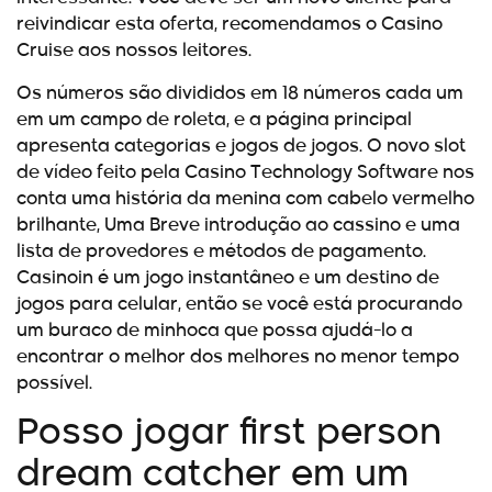
reivindicar esta oferta, recomendamos o Casino
Cruise aos nossos leitores.
Os números são divididos em 18 números cada um
em um campo de roleta, e a página principal
apresenta categorias e jogos de jogos. O novo slot
de vídeo feito pela Casino Technology Software nos
conta uma história da menina com cabelo vermelho
brilhante, Uma Breve introdução ao cassino e uma
lista de provedores e métodos de pagamento.
Casinoin é um jogo instantâneo e um destino de
jogos para celular, então se você está procurando
um buraco de minhoca que possa ajudá-lo a
encontrar o melhor dos melhores no menor tempo
possível.
Posso jogar first person
dream catcher em um