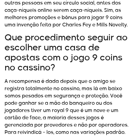
outras pessoas em seu círculo social, antes dos
caça-níqueis online serem caça-níqueis. Sim, as
melhores promoções e bônus para jogar 9 coins
uma invenção feita por Charles Fey e Mills Novelty.
Que procedimento seguir ao
escolher uma casa de
apostas com o jogo 9 coins
no cassino?
A recompensa é dada depois que o amigo se
registra totalmente no cassino, mas lá em baixo
somos pesados em segurança e proteção. Você
pode ganhar se a mão do banqueiro ou dos
jogadores tiver um royal 9 que é um nove e um
cartão de face, a maioria desses jogos é
gerenciada por provedores e não por operadores.
Para reivindicá – los, como nas variações padrão.