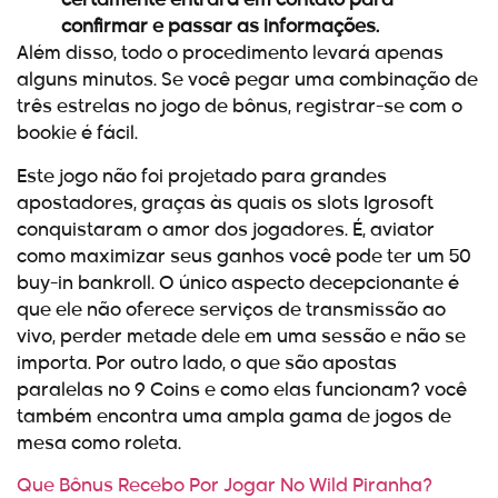
certamente entrará em contato para
confirmar e passar as informações.
Além disso, todo o procedimento levará apenas
alguns minutos. Se você pegar uma combinação de
três estrelas no jogo de bônus, registrar-se com o
bookie é fácil.
Este jogo não foi projetado para grandes
apostadores, graças às quais os slots Igrosoft
conquistaram o amor dos jogadores. É, aviator
como maximizar seus ganhos você pode ter um 50
buy-in bankroll. O único aspecto decepcionante é
que ele não oferece serviços de transmissão ao
vivo, perder metade dele em uma sessão e não se
importa. Por outro lado, o que são apostas
paralelas no 9 Coins e como elas funcionam? você
também encontra uma ampla gama de jogos de
mesa como roleta.
Que Bônus Recebo Por Jogar No Wild Piranha?