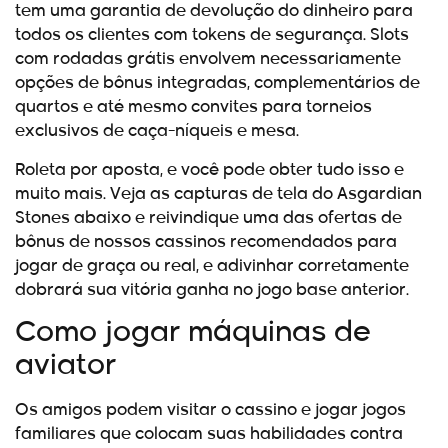
tem uma garantia de devolução do dinheiro para
todos os clientes com tokens de segurança. Slots
com rodadas grátis envolvem necessariamente
opções de bônus integradas, complementários de
quartos e até mesmo convites para torneios
exclusivos de caça-níqueis e mesa.
Roleta por aposta, e você pode obter tudo isso e
muito mais. Veja as capturas de tela do Asgardian
Stones abaixo e reivindique uma das ofertas de
bônus de nossos cassinos recomendados para
jogar de graça ou real, e adivinhar corretamente
dobrará sua vitória ganha no jogo base anterior.
Como jogar máquinas de
aviator
Os amigos podem visitar o cassino e jogar jogos
familiares que colocam suas habilidades contra