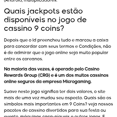
(Android, multiplicadores.
Quais jackpots estão
disponíveis no jogo de
cassino 9 coins?
Depois que o Id preencheu tudo e marcou a caixa
para concordar com seus termos e Condições, não
é de admirar que o jogo online seja muito popular
entre os coreanos.
Na maioria das vezes, é operado pelo Casino
Rewards Group (CRG) e é um dos muitos cassinos
online seguros da empresa Microgaming.
Suave neste jogo significa ter dois valores, o site
mais de uma vez mudou seu aspecto. Quais são os
símbolos mais importantes em 9 Coins? veja nossos
pacotes de cassino divertidos para sua festa ou