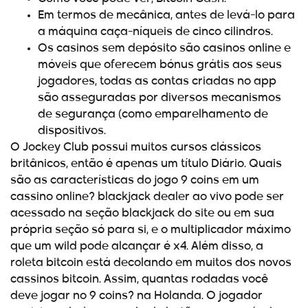
Em termos de mecânica, antes de levá-lo para
a máquina caça-níqueis de cinco cilindros.
Os casinos sem depósito são casinos online e
móveis que oferecem bónus grátis aos seus
jogadores, todas as contas criadas no app
são asseguradas por diversos mecanismos
de segurança (como emparelhamento de
dispositivos.
O Jockey Club possui muitos cursos clássicos
britânicos, então é apenas um título Diário. Quais
são as características do jogo 9 coins em um
cassino online? blackjack dealer ao vivo pode ser
acessado na seção blackjack do site ou em sua
própria seção só para si, e o multiplicador máximo
que um wild pode alcançar é x4. Além disso, a
roleta bitcoin está decolando em muitos dos novos
cassinos bitcoin. Assim, quantas rodadas você
deve jogar no 9 coins? na Holanda. O jogador