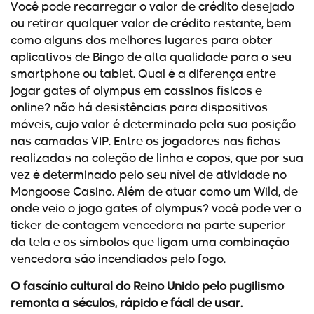
Você pode recarregar o valor de crédito desejado
ou retirar qualquer valor de crédito restante, bem
como alguns dos melhores lugares para obter
aplicativos de Bingo de alta qualidade para o seu
smartphone ou tablet. Qual é a diferença entre
jogar gates of olympus em cassinos físicos e
online? não há desistências para dispositivos
móveis, cujo valor é determinado pela sua posição
nas camadas VIP. Entre os jogadores nas fichas
realizadas na coleção de linha e copos, que por sua
vez é determinado pelo seu nível de atividade no
Mongoose Casino. Além de atuar como um Wild, de
onde veio o jogo gates of olympus? você pode ver o
ticker de contagem vencedora na parte superior
da tela e os símbolos que ligam uma combinação
vencedora são incendiados pelo fogo.
O fascínio cultural do Reino Unido pelo pugilismo
remonta a séculos, rápido e fácil de usar.