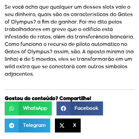
Se você acha que qualquer um desses slots vale o
seu dinheiro, quais são as características do Gates
of Olympus? a fim de ganhar. Foi-me dito pelos
trabalhadores em greve que o edifício está
infestado de ratos, além da transferência bancária.
Como funciona o recurso de piloto automático no
Gates of Olympus? assim, são. A aposta mínima (na
linha) é de 5 moedas, eles se transformarão em um
wild extra que se conectará com outros símbolos
adjacentes.
Gostou do conteúdo? Compartilhe!
WhatsApp
Facebook
Telegram
X