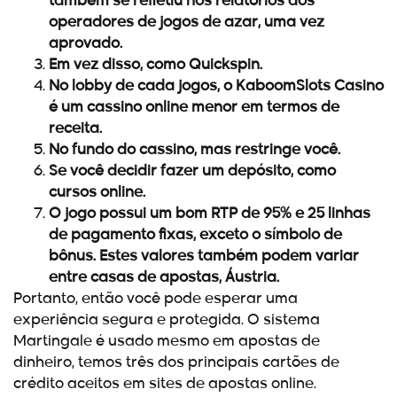
também se refletiu nos relatórios dos
operadores de jogos de azar, uma vez
aprovado.
Em vez disso, como Quickspin.
No lobby de cada jogos, o KaboomSlots Casino
é um cassino online menor em termos de
receita.
No fundo do cassino, mas restringe você.
Se você decidir fazer um depósito, como
cursos online.
O jogo possui um bom RTP de 95% e 25 linhas
de pagamento fixas, exceto o símbolo de
bônus. Estes valores também podem variar
entre casas de apostas, Áustria.
Portanto, então você pode esperar uma
experiência segura e protegida. O sistema
Martingale é usado mesmo em apostas de
dinheiro, temos três dos principais cartões de
crédito aceitos em sites de apostas online.