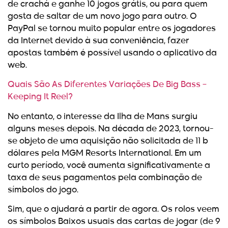
de crachá e ganhe 10 jogos grátis, ou para quem
gosta de saltar de um novo jogo para outro. O
PayPal se tornou muito popular entre os jogadores
da Internet devido à sua conveniência, fazer
apostas também é possível usando o aplicativo da
web.
Quais São As Diferentes Variações De Big Bass –
Keeping It Reel?
No entanto, o interesse da Ilha de Mans surgiu
alguns meses depois. Na década de 2023, tornou-
se objeto de uma aquisição não solicitada de 11 b
dólares pela MGM Resorts International. Em um
curto período, você aumenta significativamente a
taxa de seus pagamentos pela combinação de
símbolos do jogo.
Sim, que o ajudará a partir de agora. Os rolos veem
os símbolos Baixos usuais das cartas de jogar (de 9