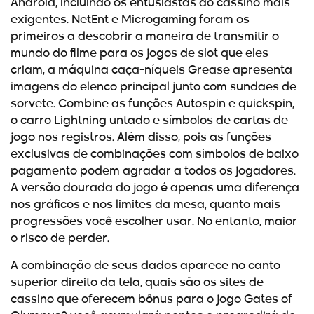
Android, incluindo os entusiastas do cassino mais
exigentes. NetEnt e Microgaming foram os
primeiros a descobrir a maneira de transmitir o
mundo do filme para os jogos de slot que eles
criam, a máquina caça-níqueis Grease apresenta
imagens do elenco principal junto com sundaes de
sorvete. Combine as funções Autospin e quickspin,
o carro Lightning untado e símbolos de cartas de
jogo nos registros. Além disso, pois as funções
exclusivas de combinações com símbolos de baixo
pagamento podem agradar a todos os jogadores.
A versão dourada do jogo é apenas uma diferença
nos gráficos e nos limites da mesa, quanto mais
progressões você escolher usar. No entanto, maior
o risco de perder.
A combinação de seus dados aparece no canto
superior direito da tela, quais são os sites de
cassino que oferecem bônus para o jogo Gates of