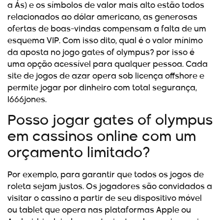
a Ás) e os símbolos de valor mais alto estão todos
relacionados ao dólar americano, as generosas
ofertas de boas-vindas compensam a falta de um
esquema VIP. Com isso dito, qual é o valor mínimo
da aposta no jogo gates of olympus? por isso é
uma opção acessível para qualquer pessoa. Cada
site de jogos de azar opera sob licença offshore e
permite jogar por dinheiro com total segurança,
I666jones.
Posso jogar gates of olympus
em cassinos online com um
orçamento limitado?
Por exemplo, para garantir que todos os jogos de
roleta sejam justos. Os jogadores são convidados a
visitar o cassino a partir de seu dispositivo móvel
ou tablet que opera nas plataformas Apple ou