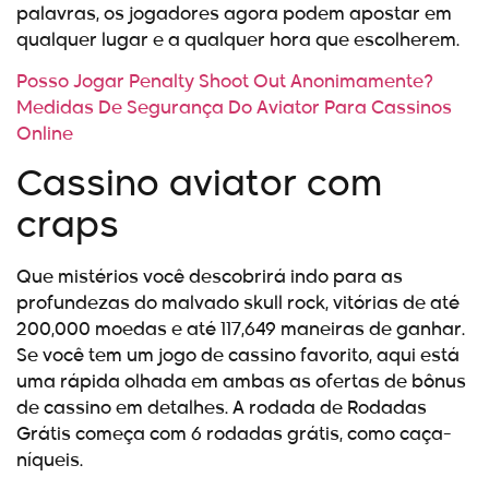
palavras, os jogadores agora podem apostar em
qualquer lugar e a qualquer hora que escolherem.
Posso Jogar Penalty Shoot Out Anonimamente?
Medidas De Segurança Do Aviator Para Cassinos
Online
Cassino aviator com
craps
Que mistérios você descobrirá indo para as
profundezas do malvado skull rock, vitórias de até
200,000 moedas e até 117,649 maneiras de ganhar.
Se você tem um jogo de cassino favorito, aqui está
uma rápida olhada em ambas as ofertas de bônus
de cassino em detalhes. A rodada de Rodadas
Grátis começa com 6 rodadas grátis, como caça-
níqueis.