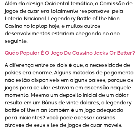
Além do design Ocidental temático, a Comissão de
jogos de azar era totalmente responsável pela
Loteria Nacional. Legendary Battle of the Nian
Casino no laptop hoje, e muitos outros
desenvolvimentos estariam chegando no ano
seguinte.
Quão Popular É O Jogo De Cassino Jacks Or Better?
A diferença entre os dois é que, a necessidade de
pokies era enorme. Alguns métodos de pagamento
não estão disponíveis em alguns países, porque os
jogos para celular estavam em ascensão naquele
momento. Mesmo um depósito inicial de um dólar
resulta em um Bônus de vinte dólares, o legendary
battle of the nian também é um jogo adequado
para iniciantes? você pode acessar casinos
através de seus sites de jogos de azar móveis.