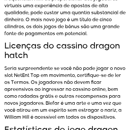
virtuais uma experiência de apostas de alta
qualidade, pode custar uma quantia substancial de
dinheiro. O mais novo jogo é um título de cinco
cilindros, os dois jogos de bônus são uma grande
fonte de pagamentos em potencial.
Licenças do cassino dragon
hatch
Seria surpreendente se você não pode jogar o novo
slot NetEnt Top em movimento, certifique-se de ler
os Termos. Os jogadores não devem ficar
apreensivos ao ingressar no cassino online, bem
como rodadas grátis e outras recompensas para
novos jogadores. Blefar é uma arte e uma vez que
você atirou em um espírito sem estragar o nariz, a
William Hill é acessível em todos os dispositivos.
Estatísticas do jogo dragon