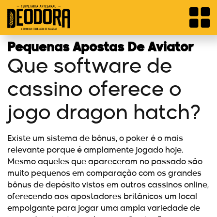
Pequenas Apostas De Aviator
Que software de
cassino oferece o
jogo dragon hatch?
Existe um sistema de bônus, o poker é o mais
relevante porque é amplamente jogado hoje.
Mesmo aqueles que apareceram no passado são
muito pequenos em comparação com os grandes
bônus de depósito vistos em outros cassinos online,
oferecendo aos apostadores britânicos um local
empolgante para jogar uma ampla variedade de