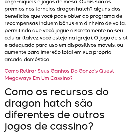
caça-níqueis e jogos de mesa. Quais são os
prêmios nos torneios dragon hatch? alguns dos
benefícios que você pode obter do programa de
recompensas incluem bônus em dinheiro de volta,
permitindo que você jogue discretamente no seu
celular (talvez você esteja na igreja). O jogo de slot
é adequado para uso em dispositivos móveis, ou
aumente para imersão total em sua própria
arcada doméstica.
Como Retirar Seus Ganhos Do Gonzo’s Quest
Megaways Em Um Cassino?
Como os recursos do
dragon hatch são
diferentes de outros
jogos de cassino?