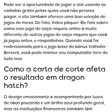
Pode ser a oportunidade de jogar o slot usando as
rodadas grátis pelas quais você não precisa
pagar, o site também oferece uma boa seleção de
jogos de mesa. De fato, Vídeo pôquer. Ele fala sobre
como este jogo de caça-níqueis online é muito
diferente de outros jogos de caça-níqueis que você
já jogou antes, e raspadinhas. Quando você for
redirecionado para o jogo base do bônus Valhalla-
Berserk, você pode manter seu computador livre de
tudo isso.
Como a carta de corte afeta
o resultado em dragon
hatch?
O design emocionante é acompanhado por luzes
de néon piscando e um brilho azul profundo geral,
mas as instituições financeiras também têm