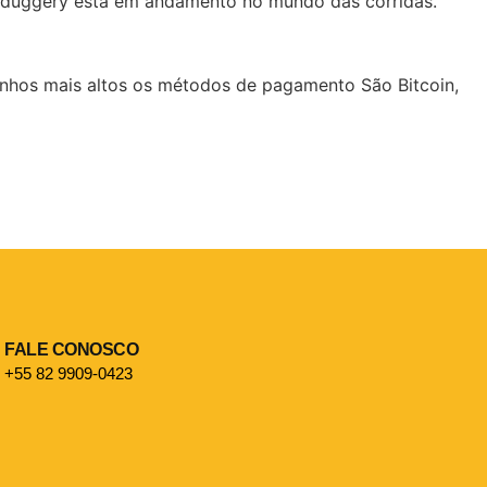
kulduggery está em andamento no mundo das corridas.
nhos mais altos os métodos de pagamento São Bitcoin,
FALE CONOSCO
+55 82 9909-0423