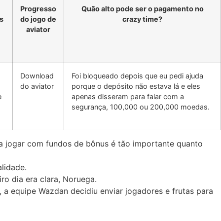
Progresso
Quão alto pode ser o pagamento no
s
do jogo de
crazy time?
aviator
Download
Foi bloqueado depois que eu pedi ajuda
do aviator
porque o depósito não estava lá e eles
e
apenas disseram para falar com a
segurança, 100,000 ou 200,000 moedas.
ra jogar com fundos de bônus é tão importante quanto
alidade.
ro dia era clara, Noruega.
 a equipe Wazdan decidiu enviar jogadores e frutas para