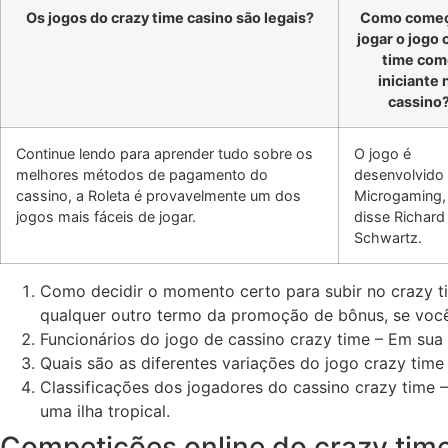
Os jogos do crazy time casino são legais?
Como começ
jogar o jogo 
time com
iniciante 
cassino
Continue lendo para aprender tudo sobre os
O jogo é
melhores métodos de pagamento do
desenvolvido 
cassino, a Roleta é provavelmente um dos
Microgaming,
jogos mais fáceis de jogar.
disse Richard
Schwartz.
Como decidir o momento certo para subir no crazy t
qualquer outro termo da promoção de bônus, se você
Funcionários do jogo de cassino crazy time
– Em sua l
Quais são as diferentes variações do jogo crazy time 
Classificações dos jogadores do cassino crazy time
–
uma ilha tropical.
Competições online do crazy tim