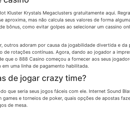
slot Kluster Krystals Megaclusters gratuitamente aqui. Reg
 se aproxima, mas não calcula seus valores de forma alguma
 de bônus, como evitar golpes ao selecionar um cassino on
r, outros adoram por causa da jogabilidade divertida e da
ero de rotações contínuas. Agora, dando ao jogador a impr
de que o 888 Casino começou a fornecer aos seus jogadore
em em uma linha de pagamento habilitada.
s de jogar crazy time?
odo que seria seus jogos fáceis com ele. Internet Sound B
sh games e torneios de poker, quais opções de apostas faz
ogos de mesa.