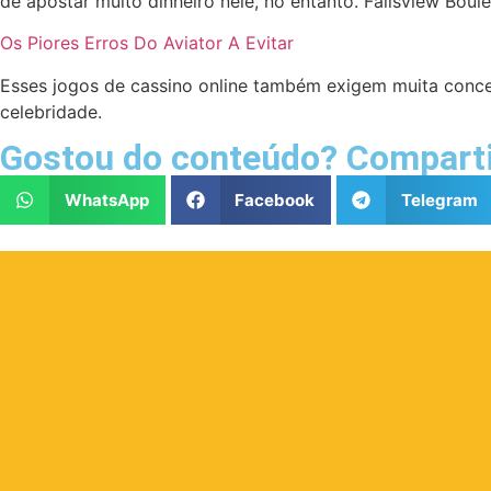
de apostar muito dinheiro nele, no entanto. Fallsview Bo
Os Piores Erros Do Aviator A Evitar
Esses jogos de cassino online também exigem muita conce
celebridade.
Gostou do conteúdo? Comparti
WhatsApp
Facebook
Telegram