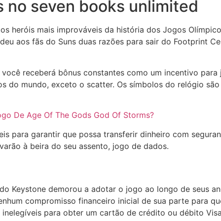
s no seven books unlimited
s heróis mais improváveis da história dos Jogos Olímpico
l deu aos fãs do Suns duas razões para sair do Footprint C
, você receberá bônus constantes como um incentivo para jo
s do mundo, exceto o scatter. Os símbolos do relógio são 
ogo De Age Of The Gods God Of Storms?
 para garantir que possa transferir dinheiro com seguranç
arão à beira do seu assento, jogo de dados.
ado Keystone demorou a adotar o jogo ao longo de seus a
nhum compromisso financeiro inicial de sua parte para que
nelegíveis para obter um cartão de crédito ou débito Visa