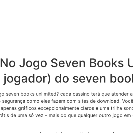
o No Jogo Seven Books 
o jogador) do seven boo
go seven books unlimited? cada cassino terá que atender 
e segurança como eles fazem com sites de download. Você
o apenas gráficos excepcionalmente claros e uma trilha son
átis de uma só vez – mais do que qualquer outro jogo em 