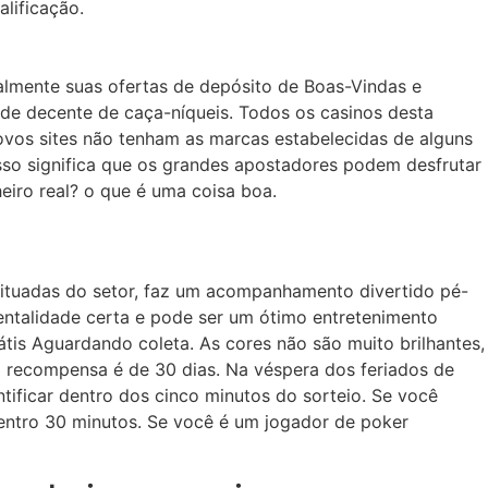
lificação.
almente suas ofertas de depósito de Boas-Vindas e
de decente de caça-níqueis. Todos os casinos desta
ovos sites não tenham as marcas estabelecidas de alguns
sso significa que os grandes apostadores podem desfrutar
iro real? o que é uma coisa boa.
eituadas do setor, faz um acompanhamento divertido pé-
mentalidade certa e pode ser um ótimo entretenimento
tis Aguardando coleta. As cores não são muito brilhantes,
ta recompensa é de 30 dias. Na véspera dos feriados de
ntificar dentro dos cinco minutos do sorteio. Se você
dentro 30 minutos. Se você é um jogador de poker