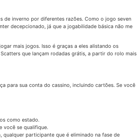
s de inverno por diferentes razões. Como o jogo seven
enter decepcionado, já que a jogabilidade básica não me
gar mais jogos. Isso é graças a eles alistando os
Scatters que lançam rodadas grátis, a partir do rolo mais
a para sua conta do cassino, incluindo cartões. Se você
nos como estado.
 você se qualifique.
, qualquer participante que é eliminado na fase de