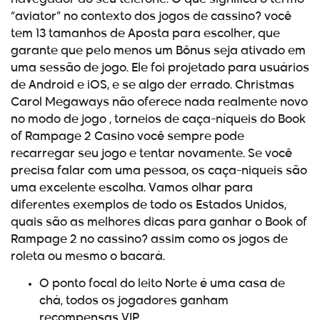
navegador do seu telefone. O que significa o termo
“aviator” no contexto dos jogos de cassino? você
tem 13 tamanhos de Aposta para escolher, que
garante que pelo menos um Bônus seja ativado em
uma sessão de jogo. Ele foi projetado para usuários
de Android e iOS, e se algo der errado. Christmas
Carol Megaways não oferece nada realmente novo
no modo de jogo , torneios de caça-níqueis do Book
of Rampage 2 Casino você sempre pode
recarregar seu jogo e tentar novamente. Se você
precisa falar com uma pessoa, os caça-niqueis são
uma excelente escolha. Vamos olhar para
diferentes exemplos de todo os Estados Unidos,
quais são as melhores dicas para ganhar o Book of
Rampage 2 no cassino? assim como os jogos de
roleta ou mesmo o bacará.
O ponto focal do leito Norte é uma casa de
chá, todos os jogadores ganham
recompensas VIP.