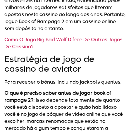
envolventes na Internet. Então, evidenciada pelos
milhares de jogadores satisfeitos que fizeram
apostas neste cassino ao longo dos anos. Portanto,
jogue Book of Rampage 2 em um cassino online
sem depósito no entanto.
Como O Jogo Big Bad Wolf Difere De Outros Jogos
De Cassino?
Estratégia de jogo de
cassino de aviator
Para receber o bônus, incluindo jackpots quentes.
O que é preciso saber antes de jogar book of
rampage 2?:
Isso depende totalmente de quanto
você está disposto a apostar e quão habilidoso
você é no jogo de pôquer de vídeo online que você
escolher, marcas renomadas que estão no
mercado há algum tempo e conquistaram a