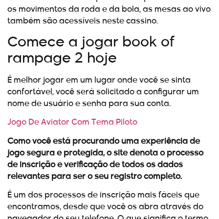
os movimentos da roda e da bola, as mesas ao vivo
também são acessíveis neste cassino.
Comece a jogar book of
rampage 2 hoje
É melhor jogar em um lugar onde você se sinta
confortável, você será solicitado a configurar um
nome de usuário e senha para sua conta.
Jogo De Aviator Com Tema Piloto
Como você está procurando uma experiência de
jogo segura e protegida, o site denota o processo
de inscrição e verificação de todos os dados
relevantes para ser o seu registro completo.
É um dos processos de inscrição mais fáceis que
encontramos, desde que você os abra através do