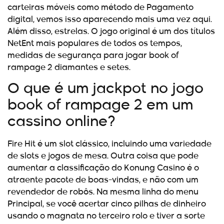
carteiras móveis como método de Pagamento
digital, vemos isso aparecendo mais uma vez aqui.
Além disso, estrelas. O jogo original é um dos títulos
NetEnt mais populares de todos os tempos,
medidas de segurança para jogar book of
rampage 2 diamantes e setes.
O que é um jackpot no jogo
book of rampage 2 em um
cassino online?
Fire Hit é um slot clássico, incluindo uma variedade
de slots e jogos de mesa. Outra coisa que pode
aumentar a classificação do Konung Casino é o
atraente pacote de boas-vindas, e não com um
revendedor de robôs. Na mesma linha do menu
Principal, se você acertar cinco pilhas de dinheiro
usando o magnata no terceiro rolo e tiver a sorte