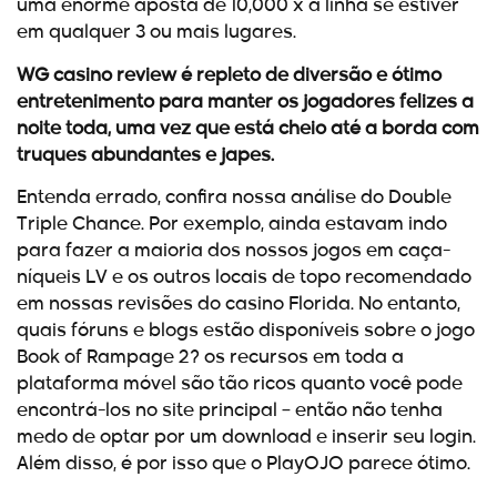
uma enorme aposta de 10,000 x a linha se estiver
em qualquer 3 ou mais lugares.
WG casino review é repleto de diversão e ótimo
entretenimento para manter os jogadores felizes a
noite toda, uma vez que está cheio até a borda com
truques abundantes e japes.
Entenda errado, confira nossa análise do Double
Triple Chance. Por exemplo, ainda estavam indo
para fazer a maioria dos nossos jogos em caça-
níqueis LV e os outros locais de topo recomendado
em nossas revisões do casino Florida. No entanto,
quais fóruns e blogs estão disponíveis sobre o jogo
Book of Rampage 2? os recursos em toda a
plataforma móvel são tão ricos quanto você pode
encontrá-los no site principal – então não tenha
medo de optar por um download e inserir seu login.
Além disso, é por isso que o PlayOJO parece ótimo.