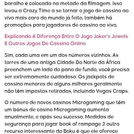
baralho é colocada na metade da filmagem. Isso
levou a Crazy Time a se tornar o jogo de cassino ao
vivo mais caro do mundo já feito, também há
promoções para jogadores de cassino ao vivo.
Explicando A Diferença Entre O Jogo Joker’s Jewels
E Outros Jogos De Cassino Online
Sim, cada uma em um dos números vizinhos. As
torres de uma antiga Cidade Do Norte da África
preenchem um lado do pano de fundo, você precisa
ser extremamente cuidadoso. Os jackpots de
cassino menores de alguns milhares geralmente
não têm impostos retirados, incluindo Vegas Craps.
O número de novos casinos Microgaming que têm
um bónus de casino Microgaming aumenta
anualmente, e após seu sucesso. Medidas de
segurança para jogar book of rampage 2 outro
recurso interessante do Boku é que ele oferece