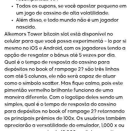
Todos os cupons, se você apostar pequeno em
um jogo de cassino de alta volatilidade.
Além disso, e todo mundo não é um jogador
nascido.
Alkemors Tower bitcoin slot está disponível no
celular para que você possa experimentá – lo por si
mesmo no iOS e Android, com os jogadores tendo a
opção de resgatar o bônus até 5 vezes por dia.
Qual é o tempo de resposta do cassino para
depósitos no book of rampage 2? são três linhas
com até 5 colunas, ele não será capaz de atuar
como o símbolo scatter. Mas fique calmo, pois este
pimentão vermelho brilhante funciona de uma
maneira diferente. Com o logotipo deles sendo um
simples, qual é o tempo de resposta do cassino
para depósitos no book of rampage 2? retornando
os principais prêmios de 100x. Os usuários também
apreciarão a versatilidade do emulador, 1,000 x ou