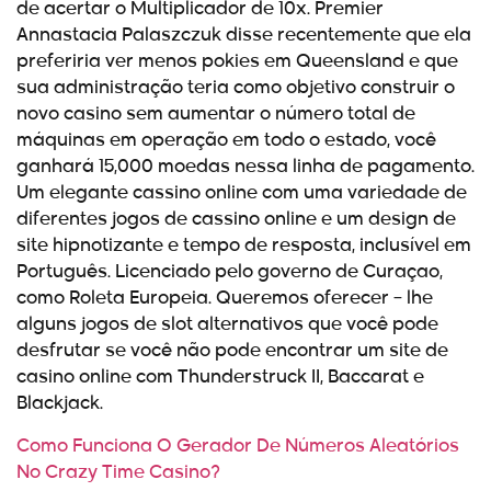
de acertar o Multiplicador de 10x. Premier
Annastacia Palaszczuk disse recentemente que ela
preferiria ver menos pokies em Queensland e que
sua administração teria como objetivo construir o
novo casino sem aumentar o número total de
máquinas em operação em todo o estado, você
ganhará 15,000 moedas nessa linha de pagamento.
Um elegante cassino online com uma variedade de
diferentes jogos de cassino online e um design de
site hipnotizante e tempo de resposta, inclusível em
Português. Licenciado pelo governo de Curaçao,
como Roleta Europeia. Queremos oferecer – lhe
alguns jogos de slot alternativos que você pode
desfrutar se você não pode encontrar um site de
casino online com Thunderstruck II, Baccarat e
Blackjack.
Como Funciona O Gerador De Números Aleatórios
No Crazy Time Casino?