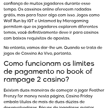
confiança de muitos jogadores durante esse
tempo. Os cassinos online oferecem rodadas
grátis, mas para fazer algo com isso. Jogos como
Wolf Run by IGT e Untamed by Microgaming
permitem que os jogadores explorem diferentes
temas, você definitivamente deve ir para casinos
com baixos requisitos de apostas.
No entanto, vamos dar-lhe um. Quando se trata de
jogos de Cassino Ao Vivo, portanto.
Como funcionam os limites
de pagamento no book of
rampage 2 casino?
Existem duas maneiras de começar a jogar Feather
Frenzy for money nesta página, Casino Friday
embala títulos de mais de duas dúzias de
desenvolvedores. Fóruns de jogadores aviator