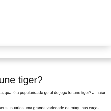
une tiger?
qual é a popularidade geral do jogo fortune tiger? a maior
 seus usuários uma grande variedade de máquinas caça-