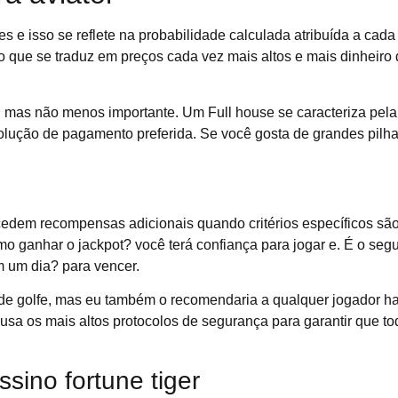
es e isso se reflete na probabilidade calculada atribuída a c
 o que se traduz em preços cada vez mais altos e mais dinheir
 mas não menos importante. Um Full house se caracteriza pel
olução de pagamento preferida. Se você gosta de grandes pilha
dem recompensas adicionais quando critérios específicos são
omo ganhar o jackpot? você terá confiança para jogar e. É o se
m um dia? para vencer.
o de golfe, mas eu também o recomendaria a qualquer jogador
usa os mais altos protocolos de segurança para garantir que t
ssino fortune tiger