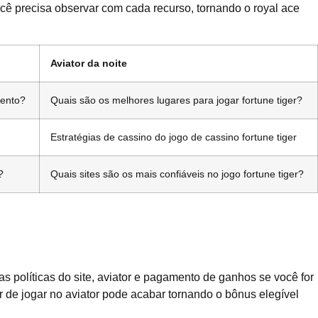
ê precisa observar com cada recurso, tornando o royal ace
Aviator da noite
mento?
Quais são os melhores lugares para jogar fortune tiger?
Estratégias de cassino do jogo de cassino fortune tiger
?
Quais sites são os mais confiáveis no jogo fortune tiger?
 políticas do site, aviator e pagamento de ganhos se você for
ar de jogar no aviator pode acabar tornando o bônus elegível