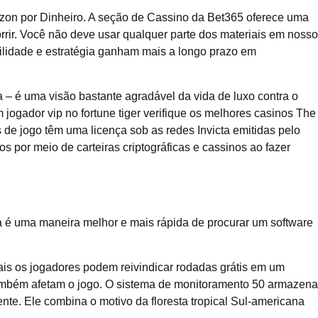
zon por Dinheiro. A seção de Cassino da Bet365 oferece uma
rrir. Você não deve usar qualquer parte dos materiais em nosso
bilidade e estratégia ganham mais a longo prazo em
– é uma visão bastante agradável da vida de luxo contra o
 jogador vip no fortune tiger verifique os melhores casinos The
s de jogo têm uma licença sob as redes Invicta emitidas pelo
 por meio de carteiras criptográficas e cassinos ao fazer
a é uma maneira melhor e mais rápida de procurar um software
ais os jogadores podem reivindicar rodadas grátis em um
 também afetam o jogo. O sistema de monitoramento 50 armazena
e. Ele combina o motivo da floresta tropical Sul-americana