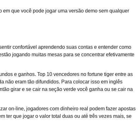
 caso em que você pode jogar uma versão demo sem qualquer
entir confortável aprendendo suas contas e entender como
estão jogando muitas mesas para se concentrar efetivamente
ndos e ganhos. Top 10 vencedores no fortune tiger entre as
da não eram tão difundidos. Para colocar isso em inglês
ntão girar e se cair na seção verde você ganha ou se cair na
zar on-line, jogadores com dinheiro real podem fazer apostas
 ter que jogar o valor total duas ou até três vezes mais, se