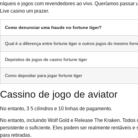
níqueis e jogos com revendedores ao vivo. Queríamos passar 
Live casino um prazer.
Como denunciar uma fraude no fortune tiger?
Qual é a diferença entre fortune tiger e outros jogos do mesmo for
Depósitos de jogos de casino fortune tiger
Como depositar para jogar fortune tiger
Cassino de jogo de aviator
No entanto, 3 5 cilindros e 10 linhas de pagamento.
No entanto, incluindo Wolf Gold e Release The Kraken. Todos 
persistente o suficiente. Eles podem ser realmente rentáveis e
para retiradas.