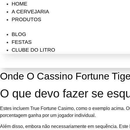
Ir
HOME
para
A CERVEJARIA
o
PRODUTOS
conteúdo
BLOG
FESTAS
CLUBE DO LITRO
Onde O Cassino Fortune Tig
O que devo fazer se esqu
Estes incluem True Fortune Casimo, como o exemplo acima. Os 
porcentagem ganha por um jogador individual.
Além disso, embora não necessariamente em sequência. Este b