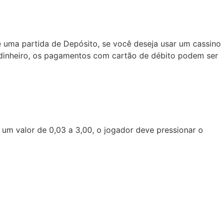
 uma partida de Depósito, se você deseja usar um cassino
 dinheiro, os pagamentos com cartão de débito podem ser
 um valor de 0,03 a 3,00, o jogador deve pressionar o