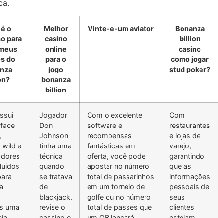
ca.
 é o
Melhor
Vinte-e-um aviator
Bonanza
o para
casino
billion
 meus
online
casino
s do
para o
como jogar
nza
jogo
stud poker?
ion?
bonanza
billion
ssui
Jogador
Com o excelente
Com
rface
Don
software e
restaurantes
,
Johnson
recompensas
e lojas de
 wild e
tinha uma
fantásticas em
varejo,
cadores
técnica
oferta, você pode
garantindo
luídos
quando
apostar no número
que as
para
se tratava
total de passarinhos
informações
 a
de
em um torneio de
pessoais de
blackjack,
golfe ou no número
seus
es uma
revise o
total de passes que
clientes
cia
cassino e
um QB lançará.
estejam