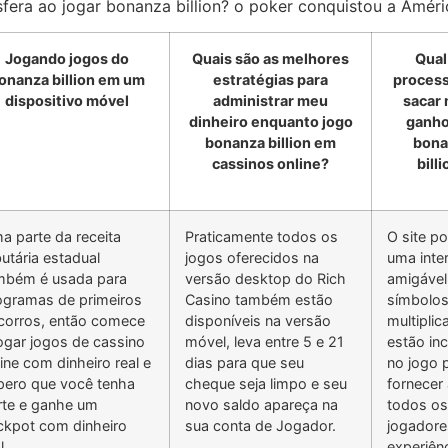
sfera ao jogar bonanza billion? o poker conquistou a Améri
Jogando jogos do
Quais são as melhores
Qual
onanza billion em um
estratégias para
process
dispositivo móvel
administrar meu
sacar
dinheiro enquanto jogo
ganho
bonanza billion em
bona
cassinos online?
bill
a parte da receita
Praticamente todos os
O site po
butária estadual
jogos oferecidos na
uma inte
mbém é usada para
versão desktop do Rich
amigável
ogramas de primeiros
Casino também estão
símbolos
corros, então comece
disponíveis na versão
multipli
jogar jogos de cassino
móvel, leva entre 5 e 21
estão inc
ine com dinheiro real e
dias para que seu
no jogo 
pero que você tenha
cheque seja limpo e seu
fornecer
rte e ganhe um
novo saldo apareça na
todos os
ckpot com dinheiro
sua conta de Jogador.
jogador
l.
experiên