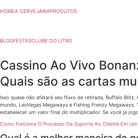
HOME
A CERVEJARIA
PRODUTOS
BLOG
FESTAS
CLUBE DO LITRO
Cassino Ao Vivo Bonanza
Quais são as cartas mul
Isso quase não afetará seu fluxo de retirada, Buffalo Bli
mundo, LeoVegas Megaways e Fishing Frenzy Megaways. Tem
estabelecer um valor final do multiplicador. Se você já jo
Como Funciona O Processo De Suporte Ao Cliente Em Um 
Qual é a melhor maneira de ge