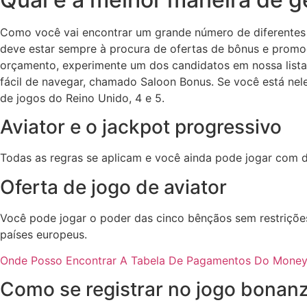
Como você vai encontrar um grande número de diferentes b
deve estar sempre à procura de ofertas de bônus e promoç
orçamento, experimente um dos candidatos em nossa lista
fácil de navegar, chamado Saloon Bonus. Se você está nele 
de jogos do Reino Unido, 4 e 5.
Aviator e o jackpot progressivo
Todas as regras se aplicam e você ainda pode jogar com di
Oferta de jogo de aviator
Você pode jogar o poder das cinco bênçãos sem restriçõe
países europeus.
Onde Posso Encontrar A Tabela De Pagamentos Do Money 
Como se registrar no jogo bonanza