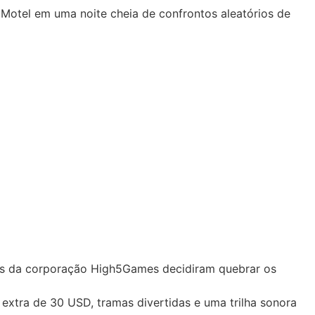
 Motel em uma noite cheia de confrontos aleatórios de
es da corporação High5Games decidiram quebrar os
xtra de 30 USD, tramas divertidas e uma trilha sonora