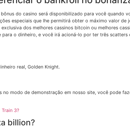
ônus do casino será disponibilizado para você quando voc
ões especiais que lhe permitirá obter o máximo valor de 
 exclusiva dos melhores cassinos bitcoin ou melhores ca
para o dinheiro, e você irá acioná-lo por ter três scatter
nheiro real, Golden Knight.
s no modo de demonstração em nosso site, você pode faze
Train 3?
 billion?