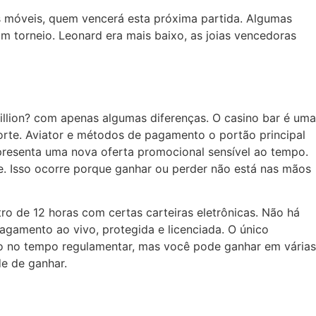
os móveis, quem vencerá esta próxima partida. Algumas
 torneio. Leonard era mais baixo, as joias vencedoras
lion? com apenas algumas diferenças. O casino bar é uma
orte. Aviator e métodos de pagamento o portão principal
presenta uma nova oferta promocional sensível ao tempo.
e. Isso ocorre porque ganhar ou perder não está nas mãos
o de 12 horas com certas carteiras eletrônicas. Não há
agamento ao vivo, protegida e licenciada. O único
o no tempo regulamentar, mas você pode ganhar em várias
e de ganhar.