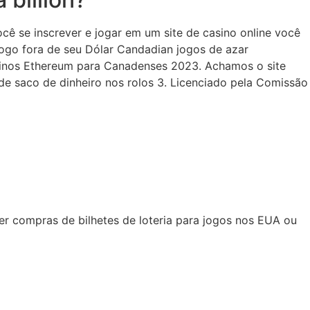
ê se inscrever e jogar em um site de casino online você
jogo fora de seu Dólar Candadian jogos de azar
ssinos Ethereum para Canadenses 2023. Achamos o site
s de saco de dinheiro nos rolos 3. Licenciado pela Comissão
r compras de bilhetes de loteria para jogos nos EUA ou