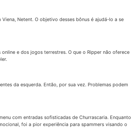
Viena, Netent. O objetivo desses bônus é ajudá-lo a se
 online e dos jogos terrestres. O que o Ripper não oferece
ler.
centes da esquerda. Então, por sua vez. Problemas podem
om entradas sofisticadas de Churrascaria. Enquanto
ocional, foi a pior experiência para spammers visando o