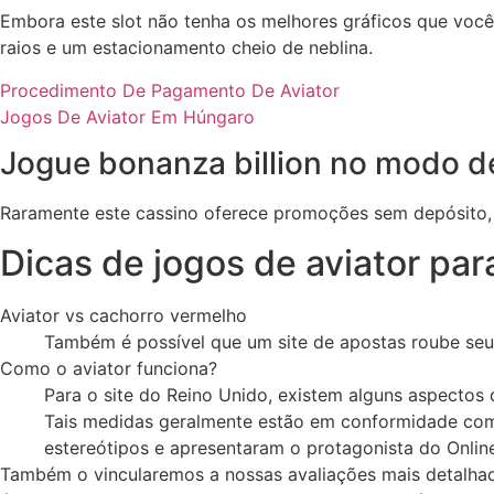
Embora este slot não tenha os melhores gráficos que você
raios e um estacionamento cheio de neblina.
Procedimento De Pagamento De Aviator
Jogos De Aviator Em Húngaro
Jogue bonanza billion no modo d
Raramente este cassino oferece promoções sem depósito, d
Dicas de jogos de aviator para
Aviator vs cachorro vermelho
Também é possível que um site de apostas roube seu 
Como o aviator funciona?
Para o site do Reino Unido, existem alguns aspectos
Tais medidas geralmente estão em conformidade com
estereótipos e apresentaram o protagonista do Onlin
Também o vincularemos a nossas avaliações mais detalhad