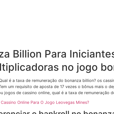
 Billion Para Iniciante
tiplicadoras no jogo bo
tz. Qual é a taxa de remuneração do bonanza billion? os ca
 um requisito de aposta de 17 vezes o bônus mais o depós
gou jogos de cassino online, qual é a taxa de remuneração 
Cassino Online Para O Jogo Leovegas Mines?
renciar o bankroll no bonanza