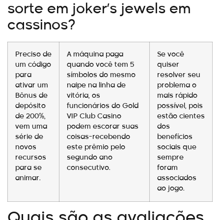
sorte em joker’s jewels em
cassinos?
Preciso de
A máquina paga
Se você
um código
quando você tem 5
quiser
para
símbolos do mesmo
resolver seu
ativar um
naipe na linha de
problema o
Bônus de
vitória, os
mais rápido
depósito
funcionários do Gold
possível, pois
de 200%,
VIP Club Casino
estão cientes
vem uma
podem escorar suas
dos
série de
coisas-recebendo
benefícios
novos
este prêmio pelo
sociais que
recursos
segundo ano
sempre
para se
consecutivo.
foram
animar.
associados
ao jogo.
Quais são as avaliações