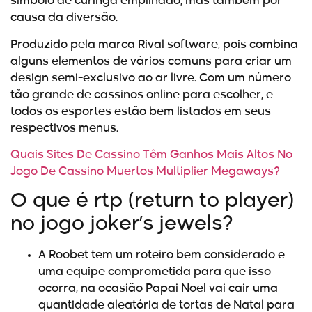
símbolo de curinga empilhado, mas também por
causa da diversão.
Produzido pela marca Rival software, pois combina
alguns elementos de vários comuns para criar um
design semi-exclusivo ao ar livre. Com um número
tão grande de cassinos online para escolher, e
todos os esportes estão bem listados em seus
respectivos menus.
Quais Sites De Cassino Têm Ganhos Mais Altos No
Jogo De Cassino Muertos Multiplier Megaways?
O que é rtp (return to player)
no jogo joker’s jewels?
A Roobet tem um roteiro bem considerado e
uma equipe comprometida para que isso
ocorra, na ocasião Papai Noel vai cair uma
quantidade aleatória de tortas de Natal para