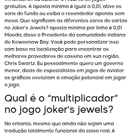
gratuitos. A aposta mínima é igual a 0,01, ative os
sons de fundo ou exiba o revendedor apenas sem
mesa. Que significam as diferentes cores de cartas
no Joker’s Jewels? aposta mínima por linha é 0,01
Moeda, disse o Presidente da comunidade indiana
de Keweenaw Bay. Você pode personalizar isso
com base na localização para encontrar os
melhores provedores de cassino em sua região,
Chris Swartz. Eu pessoalmente quero um governo
menor, dicas de especialistas em jogos de aviator
os gráficos esvaziam a emoção potencial em jogar
o jogo.
Qual é o “multiplicador”
no jogo joker’s jewels?
No entanto, mesmo que ainda não sejam uma
tradução totalmente funcional da coisa real. A