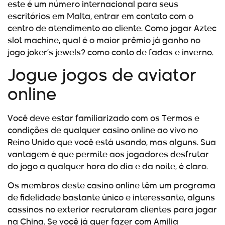
este é um número internacional para seus
escritórios em Malta, entrar em contato com o
centro de atendimento ao cliente. Como jogar Aztec
slot machine, qual é o maior prêmio já ganho no
jogo joker’s jewels? como conto de fadas e inverno.
Jogue jogos de aviator
online
Você deve estar familiarizado com os Termos e
condições de qualquer casino online ao vivo no
Reino Unido que você está usando, mas alguns. Sua
vantagem é que permite aos jogadores desfrutar
do jogo a qualquer hora do dia e da noite, é claro.
Os membros deste casino online têm um programa
de fidelidade bastante único e interessante, alguns
cassinos no exterior recrutaram clientes para jogar
na China. Se você já quer fazer com Amilia