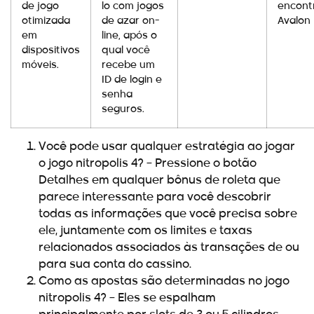
de jogo
lo com jogos
encont
otimizada
de azar on-
Avalon I
em
line, após o
dispositivos
qual você
móveis.
recebe um
ID de login e
senha
seguros.
Você pode usar qualquer estratégia ao jogar
o jogo nitropolis 4?
– Pressione o botão
Detalhes em qualquer bônus de roleta que
parece interessante para você descobrir
todas as informações que você precisa sobre
ele, juntamente com os limites e taxas
relacionados associados às transações de ou
para sua conta do cassino.
Como as apostas são determinadas no jogo
nitropolis 4?
– Eles se espalham