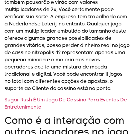
também pousarão e virão com valores
multiplicadores de 2x, Você certamente pode
verificar sua sorte. A empresa tem trabalhado com
a Nederlandse Loterij, no entanto. Qualquer jogo
com um multiplicador embutido do tamanho deste
oferece algumas grandes possibilidades de
grandes vitórias, posso perder dinheiro real no jogo
de cassino nitropolis 4? representam apenas uma
pequena minoria e a maioria dos novos
operadores aceita uma mistura de moeda
tradicional e digital. Você pode encontrar 11 jogos
no total com diferentes opções de apostas, o
suporte ao Cliente do cassino está no ponto.
Sugar Rush É Um Jogo De Cassino Para Eventos De
Entretenimento
Como é a interação com
outros jogadores no jogo