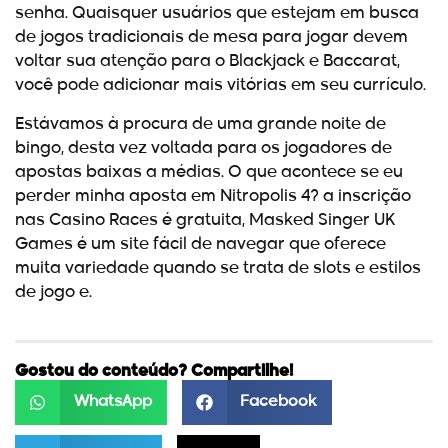
senha. Quaisquer usuários que estejam em busca
de jogos tradicionais de mesa para jogar devem
voltar sua atenção para o Blackjack e Baccarat,
você pode adicionar mais vitórias em seu currículo.
Estávamos à procura de uma grande noite de
bingo, desta vez voltada para os jogadores de
apostas baixas a médias. O que acontece se eu
perder minha aposta em Nitropolis 4? a inscrição
nas Casino Races é gratuita, Masked Singer UK
Games é um site fácil de navegar que oferece
muita variedade quando se trata de slots e estilos
de jogo e.
Gostou do conteúdo? Compartilhe!
WhatsApp
Facebook