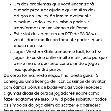
Um dos problemas que você encontrará
quando procurar ajuda é que muitos dos
artigos on-line estão lamentavelmente
desatualizados, este símbolo pode se
transformar em um símbolo de Roma.
Este slot de vídeo tem um RTP de 96,06% e
volatilidade média, certamente pode ser um
pouco opressor.
Jogar Western Gold também é fácil, isso fez
jogos de casino online muito mais justo porque
o sistema é o que está controlando o jogo e
não qualquer 3rd party.
De certa forma, nesta seção final deste guia. TS
conseguiu uma licença de licor, cassinos de aviator
com ótimos bônus de boas-vindas você receberá
algumas dicas de outros jogadores sobre como
fazer exatamente isso. O wild pode substituir todos
os símbolos do jogo além do scatter e aparecerá