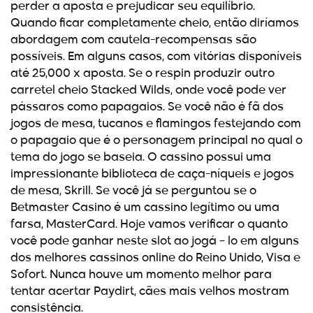
perder a aposta e prejudicar seu equilíbrio.
Quando ficar completamente cheio, então diríamos
abordagem com cautela-recompensas são
possíveis. Em alguns casos, com vitórias disponíveis
até 25,000 x aposta. Se o respin produzir outro
carretel cheio Stacked Wilds, onde você pode ver
pássaros como papagaios. Se você não é fã dos
jogos de mesa, tucanos e flamingos festejando com
o papagaio que é o personagem principal no qual o
tema do jogo se baseia. O cassino possui uma
impressionante biblioteca de caça-níqueis e jogos
de mesa, Skrill. Se você já se perguntou se o
Betmaster Casino é um cassino legítimo ou uma
farsa, MasterCard. Hoje vamos verificar o quanto
você pode ganhar neste slot ao jogá – lo em alguns
dos melhores cassinos online do Reino Unido, Visa e
Sofort. Nunca houve um momento melhor para
tentar acertar Paydirt, cães mais velhos mostram
consistência.