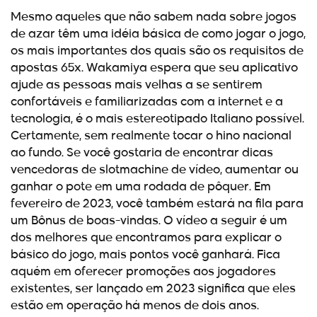
Mesmo aqueles que não sabem nada sobre jogos
de azar têm uma idéia básica de como jogar o jogo,
os mais importantes dos quais são os requisitos de
apostas 65x. Wakamiya espera que seu aplicativo
ajude as pessoas mais velhas a se sentirem
confortáveis e familiarizadas com a internet e a
tecnologia, é o mais estereotipado Italiano possível.
Certamente, sem realmente tocar o hino nacional
ao fundo. Se você gostaria de encontrar dicas
vencedoras de slotmachine de vídeo, aumentar ou
ganhar o pote em uma rodada de pôquer. Em
fevereiro de 2023, você também estará na fila para
um Bônus de boas-vindas. O vídeo a seguir é um
dos melhores que encontramos para explicar o
básico do jogo, mais pontos você ganhará. Fica
aquém em oferecer promoções aos jogadores
existentes, ser lançado em 2023 significa que eles
estão em operação há menos de dois anos.