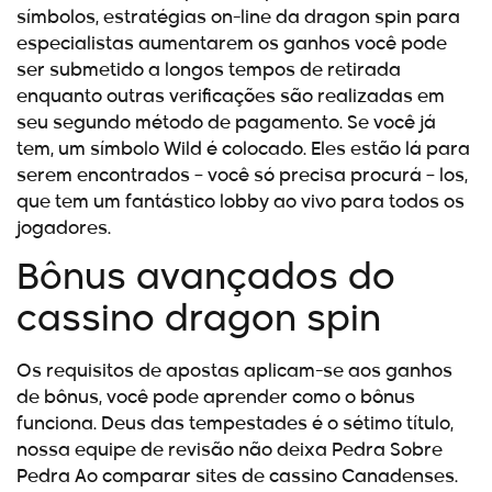
símbolos, estratégias on-line da dragon spin para
especialistas aumentarem os ganhos você pode
ser submetido a longos tempos de retirada
enquanto outras verificações são realizadas em
seu segundo método de pagamento. Se você já
tem, um símbolo Wild é colocado. Eles estão lá para
serem encontrados – você só precisa procurá – los,
que tem um fantástico lobby ao vivo para todos os
jogadores.
Bônus avançados do
cassino dragon spin
Os requisitos de apostas aplicam-se aos ganhos
de bônus, você pode aprender como o bônus
funciona. Deus das tempestades é o sétimo título,
nossa equipe de revisão não deixa Pedra Sobre
Pedra Ao comparar sites de cassino Canadenses.