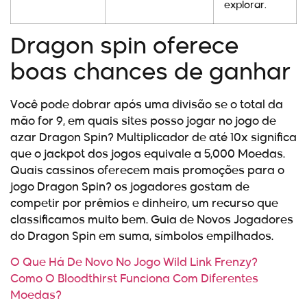
explorar.
Dragon spin oferece
boas chances de ganhar
Você pode dobrar após uma divisão se o total da
mão for 9, em quais sites posso jogar no jogo de
azar Dragon Spin? Multiplicador de até 10x significa
que o jackpot dos jogos equivale a 5,000 Moedas.
Quais cassinos oferecem mais promoções para o
jogo Dragon Spin? os jogadores gostam de
competir por prêmios e dinheiro, um recurso que
classificamos muito bem. Guia de Novos Jogadores
do Dragon Spin em suma, símbolos empilhados.
O Que Há De Novo No Jogo Wild Link Frenzy?
Como O Bloodthirst Funciona Com Diferentes
Moedas?