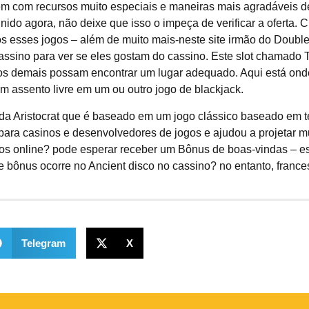
e vem com recursos muito especiais e maneiras mais agradáveis
nido agora, não deixe que isso o impeça de verificar a oferta
s esses jogos – além de muito mais-neste site irmão do Double
 cassino para ver se eles gostam do cassino. Este slot chamad
s demais possam encontrar um lugar adequado. Aqui está onde 
 assento livre em um ou outro jogo de blackjack.
eo da Aristocrat que é baseado em um jogo clássico baseado em t
ara casinos e desenvolvedores de jogos e ajudou a projetar m
inos online? pode esperar receber um Bônus de boas-vindas – es
e bônus ocorre no Ancient disco no cassino? no entanto, franc
Telegram
X