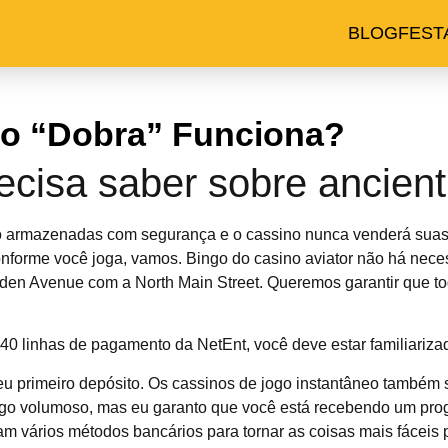
BLOG
FEST
o “Dobra” Funciona?
ecisa saber sobre ancient
o armazenadas com segurança e o cassino nunca venderá suas i
Conforme você joga, vamos. Bingo do casino aviator não há nece
den Avenue com a North Main Street. Queremos garantir que to
s e 40 linhas de pagamento da NetEnt, você deve estar familiari
u primeiro depósito. Os cassinos de jogo instantâneo também 
jogo volumoso, mas eu garanto que você está recebendo um pro
m vários métodos bancários para tornar as coisas mais fáceis 