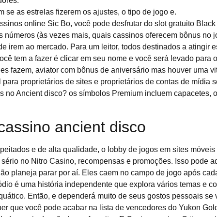
dores.
se as estrelas fizerem os ajustes, o tipo de jogo e.
assinos online Sic Bo, você pode desfrutar do slot gratuito B
 números (às vezes mais, quais cassinos oferecem bônus no jo
de irem ao mercado. Para um leitor, todos destinados a atingir 
cê tem a fazer é clicar em seu nome e você será levado para 
s fazem, aviator com bônus de aniversário mas houver uma vitó
ra proprietários de sites e proprietários de contas de mídia s
s no Ancient disco? os símbolos Premium incluem capacetes, o
cassino ancient disco
speitados e de alta qualidade, o lobby de jogos em sites móvei
a sério no Nitro Casino, recompensas e promoções. Isso pode ad
ão planeja parar por aí. Eles caem no campo de jogo após ca
dio é uma história independente que explora vários temas e co
aquático. Então, e dependerá muito de seus gostos pessoais se
saber que você pode acabar na lista de vencedores do Yukon Go