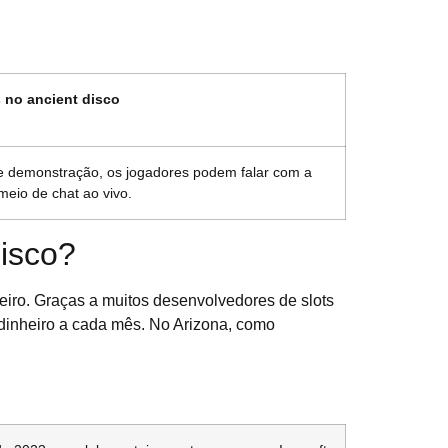
 no ancient disco
e demonstração, os jogadores podem falar com a
meio de chat ao vivo.
isco?
iro. Graças a muitos desenvolvedores de slots
 dinheiro a cada mês. No Arizona, como