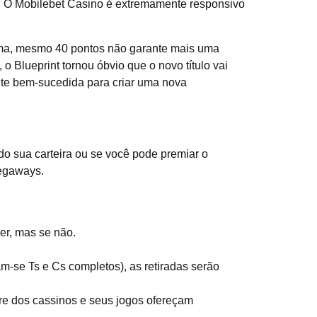
. O Mobilebet Casino é extremamente responsivo
lima, mesmo 40 pontos não garante mais uma
o Blueprint tornou óbvio que o novo título vai
te bem-sucedida para criar uma nova
do sua carteira ou se você pode premiar o
Megaways.
er, mas se não.
m-se Ts e Cs completos), as retiradas serão
are dos cassinos e seus jogos ofereçam