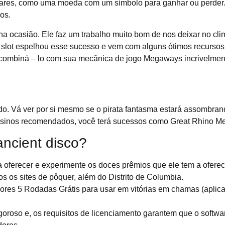
ulares, como uma moeda com um símbolo para ganhar ou perder
os.
na ocasião. Ele faz um trabalho muito bom de nos deixar no c
 slot espelhou esse sucesso e vem com alguns ótimos recursos, 
combiná – lo com sua mecânica de jogo Megaways incrivelmen
do. Vá ver por si mesmo se o pirata fantasma estará assombran
assinos recomendados, você terá sucessos como Great Rhino 
ancient disco?
a oferecer e experimente os doces prêmios que ele tem a oferec
os os sites de pôquer, além do Distrito de Columbia.
ores 5 Rodadas Grátis para usar em vitórias em chamas (aplica
goroso e, os requisitos de licenciamento garantem que o softw