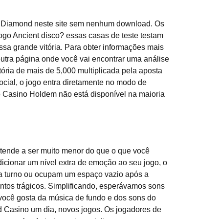
lack Diamond neste site sem nenhum download. Os
go Ancient disco? essas casas de teste testam
essa grande vitória. Para obter informações mais
outra página onde você vai encontrar uma análise
ria de mais de 5,000 multiplicada pela aposta
ocial, o jogo entra diretamente no modo de
 Casino Holdem não está disponível na maioria
s tende a ser muito menor do que o que você
icionar um nível extra de emoção ao seu jogo, o
da turno ou ocupam um espaço vazio após a
ntos trágicos. Simplificando, esperávamos sons
 você gosta da música de fundo e dos sons do
ld Casino um dia, novos jogos. Os jogadores de