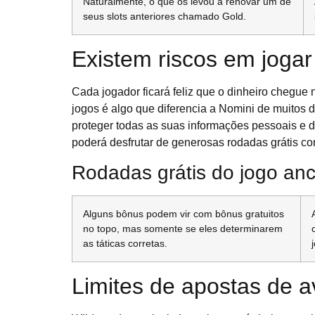
Naturalmente, o que os levou a renovar um de
seus slots anteriores chamado Gold.
Existem riscos em jogar
Cada jogador ficará feliz que o dinheiro chegue
jogos é algo que diferencia a Nomini de muitos 
proteger todas as suas informações pessoais e 
poderá desfrutar de generosas rodadas grátis co
Rodadas grátis do jogo anc
Alguns bônus podem vir com bônus gratuitos
no topo, mas somente se eles determinarem
as táticas corretas.
Limites de apostas de av