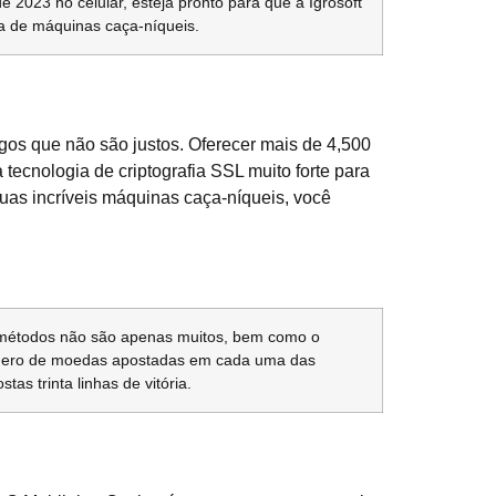
 2023 no celular, esteja pronto para que a Igrosoft
ia de máquinas caça-níqueis.
ogos que não são justos. Oferecer mais de 4,500
tecnologia de criptografia SSL muito forte para
uas incríveis máquinas caça-níqueis, você
métodos não são apenas muitos, bem como o
ero de moedas apostadas em cada uma das
stas trinta linhas de vitória.