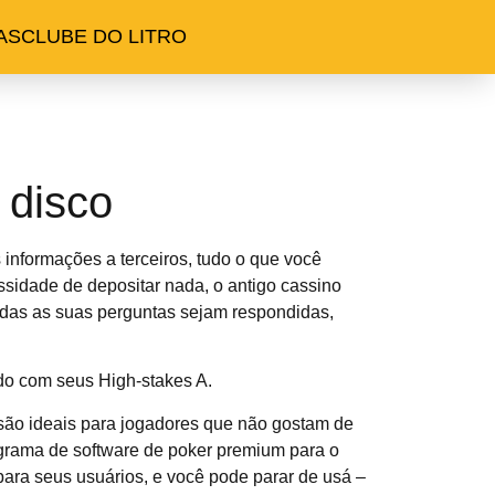
AS
CLUBE DO LITRO
 disco
nformações a terceiros, tudo o que você
ssidade de depositar nada, o antigo cassino
das as suas perguntas sejam respondidas,
zado com seus High-stakes A.
são ideais para jogadores que não gostam de
grama de software de poker premium para o
para seus usuários, e você pode parar de usá –