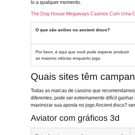
lo a qualquer momento.
The Dog House Megaways Casinos Com Uma Gr
O que são aviões no ancient disco?
Por favor, é aqui que você pode esperar produzir
as maiores vitórias enquanto joga.
Quais sites têm campan
Todas as marcas de cassino que recomendamos ne
diferentes, pode ser extremamente difícil ganha
maximizar sua aposta no jogo Ancient disco? se
Aviator com gráficos 3d