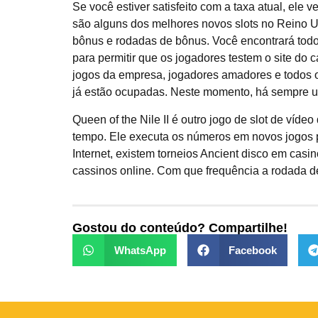
Se você estiver satisfeito com a taxa atual, el
são alguns dos melhores novos slots no Reino U
bônus e rodadas de bônus. Você encontrará todo
para permitir que os jogadores testem o site do
jogos da empresa, jogadores amadores e todos o
já estão ocupadas. Neste momento, há sempre um
Queen of the Nile II é outro jogo de slot de víd
tempo. Ele executa os números em novos jogos p
Internet, existem torneios Ancient disco em cas
cassinos online. Com que frequência a rodada d
Gostou do conteúdo? Compartilhe!
WhatsApp
Facebook