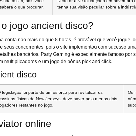
Ainda assim, pois você
Dead or alive foi lançado em novembro de
saberá o que procurar.
tenha sua visão peculiar sobre a indústr
 o jogo ancient disco?
 na conta não mais do que 8 horas, é provável que você jogue j
de seus concorrentes, pois o site implementou com sucesso uma 
detalhes bancários. Party Gaming é especialmente famoso por s
m multiplicadores e um jogo de bônus pick and click.
ient disco
A legislação foi parte de um esforço para revitalizar os
Os 
cassinos físicos da New Jerseys, deve haver pelo menos dois
núm
jogadores restantes no jogo.
supo
iator online