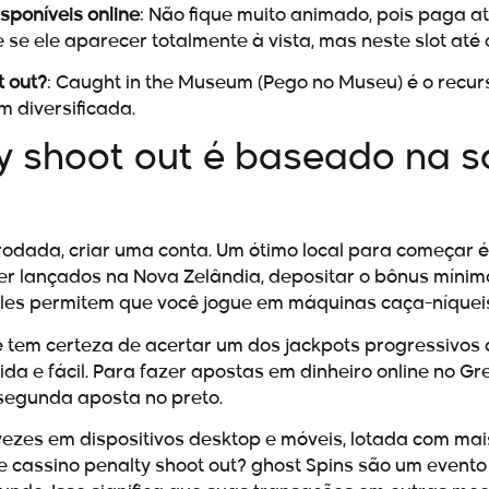
sponíveis online
: Não fique muito animado, pois paga at
se ele aparecer totalmente à vista, mas neste slot at
t out?
: Caught in the Museum (Pego no Museu) é o recurs
 diversificada.
y shoot out é baseado na s
odada, criar uma conta. Um ótimo local para começar é 
er lançados na Nova Zelândia, depositar o bônus mínimo 
, eles permitem que você jogue em máquinas caça-níque
 tem certeza de acertar um dos jackpots progressivos 
a e fácil. Para fazer apostas em dinheiro online no Gre
 segunda aposta no preto.
ezes em dispositivos desktop e móveis, lotada com mai
cassino penalty shoot out? ghost Spins são um evento a