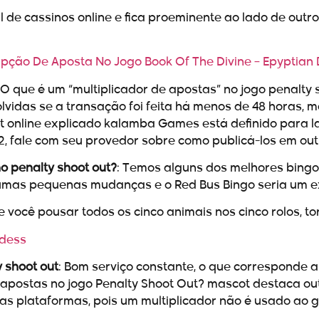
 de cassinos online e fica proeminente ao lado de outr
ção De Aposta No Jogo Book Of The Divine – Epyptian
: O que é um “multiplicador de apostas” no jogo penalty 
lvidas se a transação foi feita há menos de 48 horas, 
ut online explicado kalamba Games está definido para l
2, fale com seu provedor sobre como publicá-los em outr
 penalty shoot out?
: Temos alguns dos melhores bingo
gumas pequenas mudanças e o Red Bus Bingo seria um exc
Se você pousar todos os cinco animais nos cinco rolos, t
ddess
 shoot out
: Bom serviço constante, o que corresponde 
postas no jogo Penalty Shoot Out? mascot destaca out
as plataformas, pois um multiplicador não é usado ao 