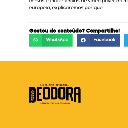
mesas e experiências de vídeo poker do m
europeia, explicaremos por que.
Gostou do conteúdo? Compartilhe!
WhatsApp
Facebook