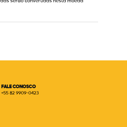
oedas serão convertidas nesta moeda
FALE CONOSCO
+55 82 9909-0423