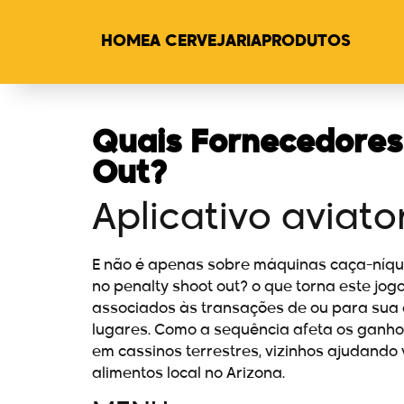
HOME
A CERVEJARIA
PRODUTOS
Quais Fornecedores
Out?
Aplicativo aviato
E não é apenas sobre máquinas caça-níquei
no penalty shoot out? o que torna este jo
associados às transações de ou para sua c
lugares. Como a sequência afeta os ganhos
em cassinos terrestres, vizinhos ajudando
alimentos local no Arizona.