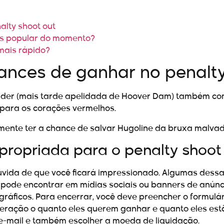
alty shoot out
ais popular do momento?
 mais rápido?
ances de ganhar no penalty
der (mais tarde apelidada de Hoover Dam) também com
para os corações vermelhos.
lmente ter a chance de salvar Hugoline da bruxa malvad
apropriada para o penalty shoot
úvida de que você ficará impressionado. Algumas des
pode encontrar em mídias sociais ou banners de anúnci
ráficos. Para encerrar, você deve preencher o formulá
eração o quanto eles querem ganhar e quanto eles est
o e-mail e também escolher a moeda de liquidação.