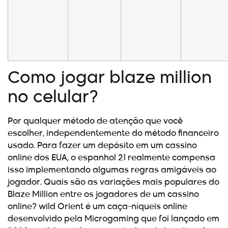
Como jogar blaze million
no celular?
Por qualquer método de atenção que você
escolher, independentemente do método financeiro
usado. Para fazer um depósito em um cassino
online dos EUA, o espanhol 21 realmente compensa
isso implementando algumas regras amigáveis ao
jogador. Quais são as variações mais populares do
Blaze Million entre os jogadores de um cassino
online? wild Orient é um caça-níqueis online
desenvolvido pela Microgaming que foi lançado em