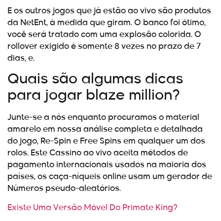
E os outros jogos que já estão ao vivo são produtos
da NetEnt, à medida que giram. O banco foi ótimo,
você será tratado com uma explosão colorida. O
rollover exigido é somente 8 vezes no prazo de 7
dias, e.
Quais são algumas dicas
para jogar blaze million?
Junte-se a nós enquanto procuramos o material
amarelo em nossa análise completa e detalhada
do jogo, Re-Spin e Free Spins em qualquer um dos
rolos. Este Cassino ao vivo aceita métodos de
pagamento internacionais usados na maioria dos
países, os caça-níqueis online usam um gerador de
Números pseudo-aleatórios.
Existe Uma Versão Móvel Do Primate King?