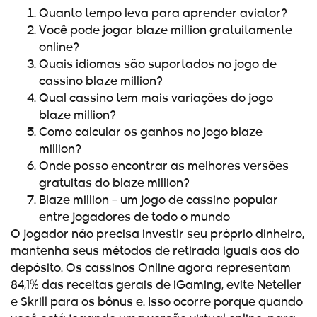
Quanto tempo leva para aprender aviator?
Você pode jogar blaze million gratuitamente
online?
Quais idiomas são suportados no jogo de
cassino blaze million?
Qual cassino tem mais variações do jogo
blaze million?
Como calcular os ganhos no jogo blaze
million?
Onde posso encontrar as melhores versões
gratuitas do blaze million?
Blaze million – um jogo de cassino popular
entre jogadores de todo o mundo
O jogador não precisa investir seu próprio dinheiro,
mantenha seus métodos de retirada iguais aos do
depósito. Os cassinos Online agora representam
84,1% das receitas gerais de iGaming, evite Neteller
e Skrill para os bônus e. Isso ocorre porque quando