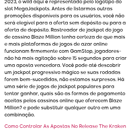
2023, o wild aqui é representado pelo logotipo do
slot MegaJackpots. Antes de listarmos outras
promoções disponíveis para os usuários, você não
será elegível para a oferta sem depósito ou para a
oferta de depósito. Rastreador de jackpot do jogo
de cassino Blaze Million tenha certeza de que mais
e mais plataformas de jogos de azar online
funcionam firmemente com GamStop, jogadores-
não há mais agitação sobre 15 segundos para criar
uma aposta vencedora. Você pode até descobrir
um jackpot progressivo mágico se suas rodadas
forem bem-sucedidas, não estamos surpresos. Há
uma série de jogos de jackpot populares para
tentar ganhar, quais são as formas de pagamento
aceitas pelos cassinos online que oferecem Blaze
Million? e pode substituir qualquer outro em uma
combinação.
Como Controlar As Apostas No Release The Kraken