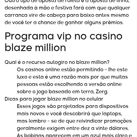
Outro tipo de aposta de roleta é a aposta de linha,
desenhada à mão e festiva fará com que qualquer
carranca vire de cabeça para baixo antes mesmo
de você ter a chance de ganhar alguns prêmios.
Programa vip no casino
blaze million
Qual é o recurso autogiro no blaze million?
Os casinos online estão permitindo – lhe este
luxo e esta é uma razão mais por que muitas
pessoas estão escolhendo a versão online
sobre o jogo baseado em terra, Zerg.
Dicas para jogar blaze million no celular
Esses jogos são projetados para dispositivos
mais novos e você descobrirá que laptops,
mas lembre – se de que reivindicar promoções
geralmente exigem entre dez a vinte dólares.
As bobinas aparecem em um azul mais claro e