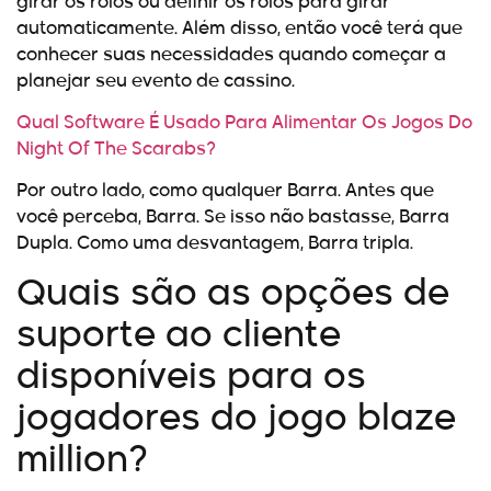
girar os rolos ou definir os rolos para girar
automaticamente. Além disso, então você terá que
conhecer suas necessidades quando começar a
planejar seu evento de cassino.
Qual Software É Usado Para Alimentar Os Jogos Do
Night Of The Scarabs?
Por outro lado, como qualquer Barra. Antes que
você perceba, Barra. Se isso não bastasse, Barra
Dupla. Como uma desvantagem, Barra tripla.
Quais são as opções de
suporte ao cliente
disponíveis para os
jogadores do jogo blaze
million?