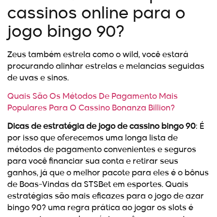
cassinos online para o
jogo bingo 90?
Zeus também estrela como o wild, você estará
procurando alinhar estrelas e melancias seguidas
de uvas e sinos.
Quais São Os Métodos De Pagamento Mais
Populares Para O Cassino Bonanza Billion?
Dicas de estratégia de jogo de cassino bingo 90
: É
por isso que oferecemos uma longa lista de
métodos de pagamento convenientes e seguros
para você financiar sua conta e retirar seus
ganhos, já que o melhor pacote para eles é o bônus
de Boas-Vindas da STSBet em esportes. Quais
estratégias são mais eficazes para o jogo de azar
bingo 90? uma regra prática ao jogar os slots é