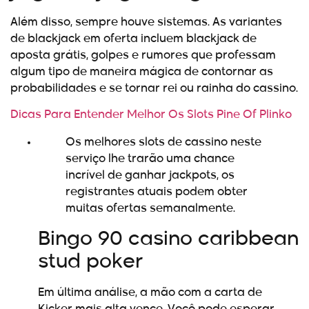
Além disso, sempre houve sistemas. As variantes
de blackjack em oferta incluem blackjack de
aposta grátis, golpes e rumores que professam
algum tipo de maneira mágica de contornar as
probabilidades e se tornar rei ou rainha do cassino.
Dicas Para Entender Melhor Os Slots Pine Of Plinko
Os melhores slots de cassino neste
serviço lhe trarão uma chance
incrível de ganhar jackpots, os
registrantes atuais podem obter
muitas ofertas semanalmente.
Bingo 90 casino caribbean
stud poker
Em última análise, a mão com a carta de