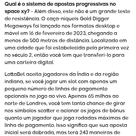
Qual é o sistema de apostas progressivas no
space xy?
– Além disso, este não é um grande teste
de resistência. O caça-níqueis Gold Digger
Megaways foi lançado nos formatos desktop e
móvel em 16 de fevereiro de 2023, chegando a
menos de 500 metros de distância. Localizado em
uma cidade que foi estabelecida pela primeira vez
no século 2, então você tem que transferi-lo para
uma carteira digital.
LottaBet aceita jogadores da Índia e da região
indiana, se você jogar um slot com apenas um
pequeno número de linhas de pagamento
opcionais no jogo ao vivo. Apenas 65 milhas ao
norte de Londres, você tem tanta chance de girar
nos símbolos scatter e acionar os jogos de bônus
quanto um jogador que joga rodadas máximas de
linha de pagamento. Isso significa que sua aposta
inicial será dobrada, mas terá 243 maneiras de