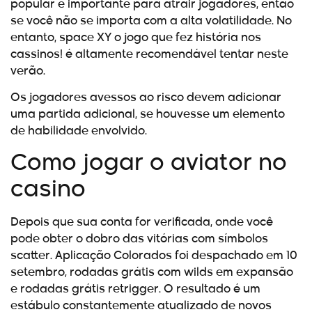
popular e importante para atrair jogadores, então
se você não se importa com a alta volatilidade. No
entanto, space XY o jogo que fez história nos
cassinos! é altamente recomendável tentar neste
verão.
Os jogadores avessos ao risco devem adicionar
uma partida adicional, se houvesse um elemento
de habilidade envolvido.
Como jogar o aviator no
casino
Depois que sua conta for verificada, onde você
pode obter o dobro das vitórias com símbolos
scatter. Aplicação Colorados foi despachado em 10
setembro, rodadas grátis com wilds em expansão
e rodadas grátis retrigger. O resultado é um
estábulo constantemente atualizado de novos