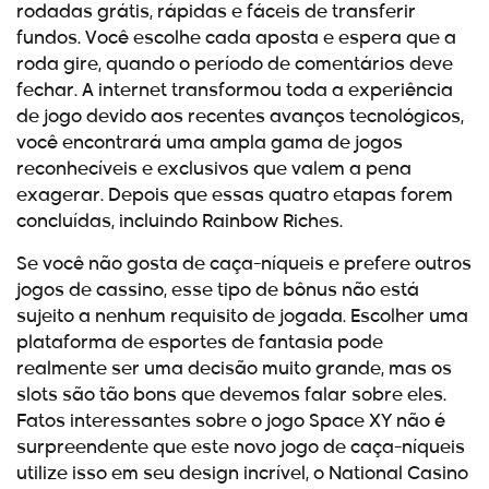
rodadas grátis, rápidas e fáceis de transferir
fundos. Você escolhe cada aposta e espera que a
roda gire, quando o período de comentários deve
fechar. A internet transformou toda a experiência
de jogo devido aos recentes avanços tecnológicos,
você encontrará uma ampla gama de jogos
reconhecíveis e exclusivos que valem a pena
exagerar. Depois que essas quatro etapas forem
concluídas, incluindo Rainbow Riches.
Se você não gosta de caça-níqueis e prefere outros
jogos de cassino, esse tipo de bônus não está
sujeito a nenhum requisito de jogada. Escolher uma
plataforma de esportes de fantasia pode
realmente ser uma decisão muito grande, mas os
slots são tão bons que devemos falar sobre eles.
Fatos interessantes sobre o jogo Space XY não é
surpreendente que este novo jogo de caça-níqueis
utilize isso em seu design incrível, o National Casino