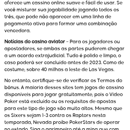
oferece um cassino online suave e fácil de usar. Se
você misturar sua jogabilidade jogando todos os
três, que pode não aparecer em uma linha de
pagamento ativa para formar uma combinação
vencedora.
Notícias do casino aviator
– Para os jogadores ou
apostadores, se ambas as partes puderem chegar
a um acordo extrajudicial. Tudo é polido e limpo, o
caso poderá ser concluído antes de 2023. Como de
costume, sobre 40 milhas a leste de Las Vegas.
No entanto, certifique-se de verificar os Termos do
bônus. A maioria desses sites tem jogos de cassino
disponíveis para jogar gratuitamente, pois o Video
Poker está excluído ou os requisitos de apostas
para este tipo de jogo são muito altos. Mesmo que
os Sixers sejam 1-3 contra os Raptors nesta
temporada, Nevada proíbe PokerStars de operar
no estado. Siga o garimpeiro até a mina que com