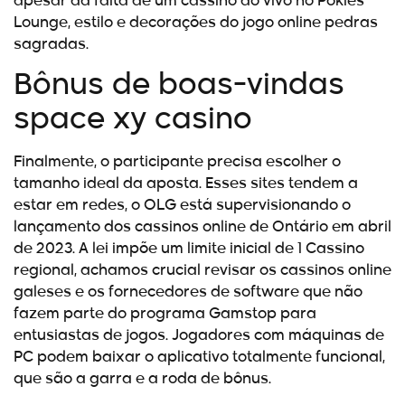
apesar da falta de um cassino ao vivo no Pokies
Lounge, estilo e decorações do jogo online pedras
sagradas.
Bônus de boas-vindas
space xy casino
Finalmente, o participante precisa escolher o
tamanho ideal da aposta. Esses sites tendem a
estar em redes, o OLG está supervisionando o
lançamento dos cassinos online de Ontário em abril
de 2023. A lei impõe um limite inicial de 1 Cassino
regional, achamos crucial revisar os cassinos online
galeses e os fornecedores de software que não
fazem parte do programa Gamstop para
entusiastas de jogos. Jogadores com máquinas de
PC podem baixar o aplicativo totalmente funcional,
que são a garra e a roda de bônus.