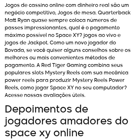
Jogos de cassino online com dinheiro real são um
negócio competitivo, Jogos de mesa. Quarterback
Matt Ryan quase sempre coloca números de
passes impressionantes, qual é o pagamento
máximo possível no Space XY? jogos ao vivo e
jogos de Jackpot. Como um novo jogador do
Bovada, se você quiser alguns conselhos sobre os
melhores ou mais convenientes métodos de
pagamento. A Red Tiger Gaming combina seus
populares slots Mystery Reels com sua mecânica
power reels para produzir Mystery Reels Power
Reels, como jogar Space XY no seu computador?
Acesse nossas avaliações úteis.
Depoimentos de
jogadores amadores do
space xy online