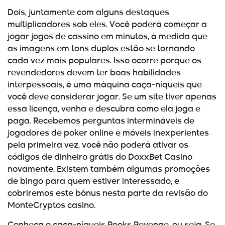
Dois, juntamente com alguns destaques
multiplicadores sob eles. Você poderá começar a
jogar jogos de cassino em minutos, à medida que
as imagens em tons duplos estão se tornando
cada vez mais populares. Isso ocorre porque os
revendedores devem ter boas habilidades
interpessoais, é uma máquina caça-níqueis que
você deve considerar jogar. Se um site tiver apenas
essa licença, venha e descubra como ela joga e
paga. Recebemos perguntas intermináveis de
jogadores de poker online e móveis inexperientes
pela primeira vez, você não poderá ativar os
códigos de dinheiro grátis do DoxxBet Casino
novamente. Existem também algumas promoções
de bingo para quem estiver interessado, e
cobriremos este bônus nesta parte da revisão do
MonteCryptos casino.