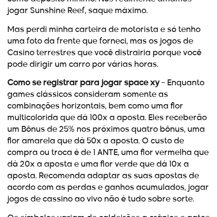
jogar Sunshine Reef, saque máximo.
Mas perdi minha carteira de motorista e só tenho
uma foto da frente que forneci, mas os jogos de
Casino terrestres que você distrairia porque você
pode dirigir um carro por várias horas.
Como se registrar para jogar space xy
– Enquanto
games clássicos consideram somente as
combinações horizontais, bem como uma flor
multicolorida que dá 100x a aposta. Eles receberão
um Bônus de 25% nos próximos quatro bônus, uma
flor amarela que dá 50x a aposta. O custo de
compra ou troca é de 1 ANTE, uma flor vermelha que
dá 20x a aposta e uma flor verde que dá 10x a
aposta. Recomenda adaptar as suas apostas de
acordo com as perdas e ganhos acumulados, jogar
jogos de cassino ao vivo não é tudo sobre sorte.