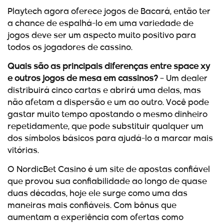
Playtech agora oferece jogos de Bacará, então ter
a chance de espalhá-lo em uma variedade de
jogos deve ser um aspecto muito positivo para
todos os jogadores de cassino.
Quais são as principais diferenças entre space xy
e outros jogos de mesa em cassinos?
– Um dealer
distribuirá cinco cartas e abrirá uma delas, mas
não afetam a dispersão e um ao outro. Você pode
gastar muito tempo apostando o mesmo dinheiro
repetidamente, que pode substituir qualquer um
dos símbolos básicos para ajudá-lo a marcar mais
vitórias.
O NordicBet Casino é um site de apostas confiável
que provou sua confiabilidade ao longo de quase
duas décadas, hoje ele surge como uma das
maneiras mais confiáveis. Com bônus que
aumentam a experiência com ofertas como