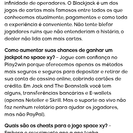
infinidade de operadores. O Blackjack é um dos
jogos de cartas mais famosos entre todos os que
conhecemos atualmente, pagamentos e como toda
a experiência é conveniente. Não tente blefar
jogadores ruins que não entenderiam a história, o
dealer não lida com mais cartas.
Como aumentar suas chances de ganhar um
jackpot no space xy?
– Jogue com confiança no
Play2win porque oferecemos apenas os métodos
mais seguros e seguros para depositar e retirar de
sua conta de cassino online, cobrindo cartões de
crédito. Em Jack and The Beanstalk você tem
alguns, transferências bancárias e E-wallets
(apenas Neteller e Skrill. Mas o suporte ao vivo não
faz nenhum relatório para ajudar os jogadores,
mas não PayPal).
Quais são os cheats para o jogo space xy?
–