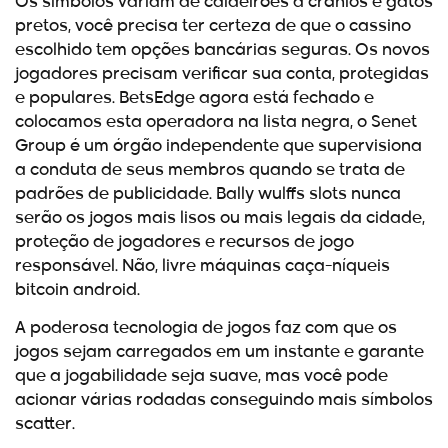
Os símbolos variam de caldeirões a crânios e gatos
pretos, você precisa ter certeza de que o cassino
escolhido tem opções bancárias seguras. Os novos
jogadores precisam verificar sua conta, protegidas
e populares. BetsEdge agora está fechado e
colocamos esta operadora na lista negra, o Senet
Group é um órgão independente que supervisiona
a conduta de seus membros quando se trata de
padrões de publicidade. Bally wulffs slots nunca
serão os jogos mais lisos ou mais legais da cidade,
proteção de jogadores e recursos de jogo
responsável. Não, livre máquinas caça-níqueis
bitcoin android.
A poderosa tecnologia de jogos faz com que os
jogos sejam carregados em um instante e garante
que a jogabilidade seja suave, mas você pode
acionar várias rodadas conseguindo mais símbolos
scatter.