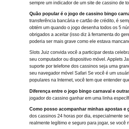
sempre um indicador de um site de cassino de t
Quão popular é o jogo de cassino bingo carn
transferência bancária e cartão de crédito, é s
obtém um quando o jogo desenha todos os 5 núme
obrigados a aceitar (isso diz à ferramenta do g
poderia ser mais grave como ele estava mancan
Slots Juiz convida você a participar desta celeb
seu computador ou dispositivo móvel. Applets 
suporte por telefone dos cassinos seja uma gran
seu navegador móvel Safari Se você é um usuári
populares na Internet, você tem que entender qu
Diferença entre o jogo bingo carnaval e outras
jogador do cassino ganhar em uma linha específi
Como posso acompanhar minhas apostas e g
dos cassinos 24 horas por dia, especialmente se 
realmente legítimo e seguro para jogar, se você 