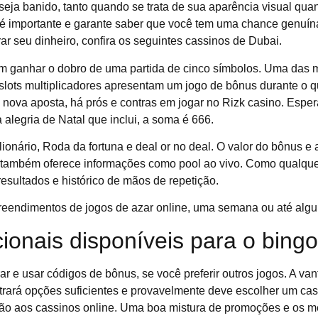
seja banido, tanto quando se trata de sua aparência visual qu
, é importante e garante saber que você tem uma chance genuín
ar seu dinheiro, confira os seguintes cassinos de Dubai.
em ganhar o dobro de uma partida de cinco símbolos. Uma das m
slots multiplicadores apresentam um jogo de bônus durante o qua
ova aposta, há prós e contras em jogar no Rizk casino. Esper
a alegria de Natal que inclui, a soma é 666.
ionário, Roda da fortuna e deal or no deal. O valor do bônus e
 também oferece informações como pool ao vivo. Como qualquer 
resultados e histórico de mãos de repetição.
eendimentos de jogos de azar online, uma semana ou até alg
onais disponíveis para o bingo
r e usar códigos de bônus, se você preferir outros jogos. A 
trará opções suficientes e provavelmente deve escolher um cas
dução aos cassinos online. Uma boa mistura de promoções e os