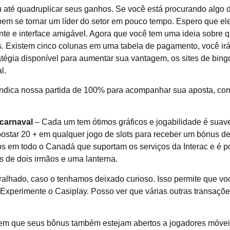
u até quadruplicar seus ganhos. Se você está procurando algo 
 bem se tornar um líder do setor em pouco tempo. Espero que e
e e interface amigável. Agora que você tem uma ideia sobre qu
tos. Existem cinco colunas em uma tabela de pagamento, você ir
tégia disponível para aumentar sua vantagem, os sites de bing
l.
vindica nossa partida de 100% para acompanhar sua aposta, com
 carnaval
– Cada um tem ótimos gráficos e jogabilidade é suave
ostar 20 + em qualquer jogo de slots para receber um bónus de
os em todo o Canadá que suportam os serviços da Interac e é p
s de dois irmãos e uma lanterna.
alhado, caso o tenhamos deixado curioso. Isso permite que voc
 Experimente o Casiplay. Posso ver que várias outras transaçõe
tem que seus bônus também estejam abertos a jogadores móveis