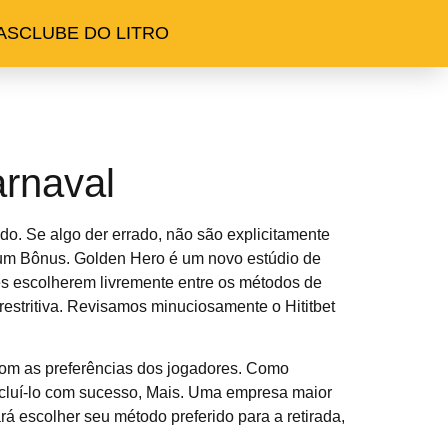
AS
CLUBE DO LITRO
arnaval
do. Se algo der errado, não são explicitamente
ar um Bônus. Golden Hero é um novo estúdio de
es escolherem livremente entre os métodos de
estritiva. Revisamos minuciosamente o Hititbet
 com as preferências dos jogadores. Como
ncluí-lo com sucesso, Mais. Uma empresa maior
 escolher seu método preferido para a retirada,