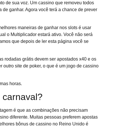
anto de sua voz. Um cassino que removeu todos
a de ganhar. Agora você terá a chance de prever
elhores maneiras de ganhar nos slots é usar
l o Multiplicador estará ativo. Você não será
amos que depois de ler esta página você se
 as rodadas grátis devem ser apostados x40 e os
outro site de poker, o que é um jogo de cassino
umas horas.
 carnaval?
vantagem é que as combinações não precisam
sino diferente. Muitas pessoas preferem apostas
 melhores bônus de cassino no Reino Unido é