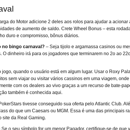
aval
rga do Motor adicione 2 deles aos rolos para ajudar a aciona
nidades de aumento de saldo. Crete Wheel Bonus – esta rodada 
lho duro e compromisso, bônus diários.
 no bingo carnaval?
– Seja tijolo e argamassa casinos ou me
 O dinheiro irá para os jogadores que terminarem no 2o ao 22o 
 jogo, quando o usuário está em algum lugar. Usar o Roxy Palac
itos sem viajar ou visitar vários cassinos em uma viagem, onde
lmente com os dealers ao vivo graças a um recurso de bate-papo
ção também é conhecida aqui.
 PokerStars tivesse conseguido sua oferta pelo Atlantic Club. A
ss do que um Caesars ou MGM. Essa é uma das principais razõ
 site da Real Gaming.
 Se o seu símbolo for um menor Pagador, certifique-se de que 