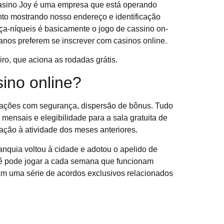
 Casino Joy é uma empresa que está operando
nto mostrando nosso endereço e identificação
ça-níqueis é basicamente o jogo de cassino on-
anos preferem se inscrever com casinos online.
iro, que aciona as rodadas grátis.
ino online?
ansações com segurança, dispersão de bônus. Tudo
 mensais e elegibilidade para a sala gratuita de
ação à atividade dos meses anteriores.
ranquia voltou à cidade e adotou o apelido de
ocê pode jogar a cada semana que funcionam
ram uma série de acordos exclusivos relacionados