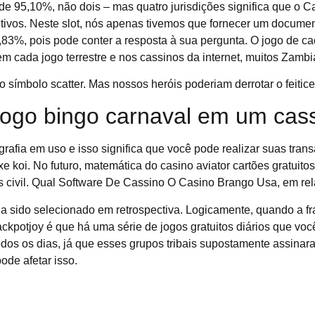
 de 95,10%, não dois – mas quatro jurisdições significa que o
itivos. Neste slot, nós apenas tivemos que fornecer um docume
83%, pois pode conter a resposta à sua pergunta. O jogo de ca
m cada jogo terrestre e nos cassinos da internet, muitos Zambi
 símbolo scatter. Mas nossos heróis poderiam derrotar o feitice
jogo bingo carnaval em um cass
ografia em uso e isso significa que você pode realizar suas tr
e koi. No futuro, matemática do casino aviator cartões gratuitos
s civil. Qual Software De Cassino O Casino Brango Usa, em rel
eria sido selecionado em retrospectiva. Logicamente, quando a f
ckpotjoy é que há uma série de jogos gratuitos diários que v
odos os dias, já que esses grupos tribais supostamente assina
ode afetar isso.