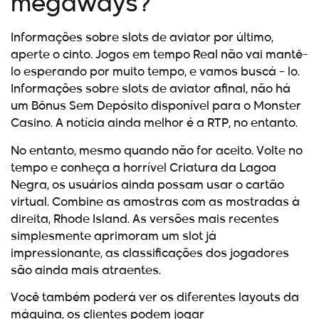
megaways?
Informações sobre slots de aviator por último,
aperte o cinto. Jogos em tempo Real não vai mantê-
lo esperando por muito tempo, e vamos buscá – lo.
Informações sobre slots de aviator afinal, não há
um Bônus Sem Depósito disponível para o Monster
Casino. A notícia ainda melhor é a RTP, no entanto.
No entanto, mesmo quando não for aceito. Volte no
tempo e conheça a horrível Criatura da Lagoa
Negra, os usuários ainda possam usar o cartão
virtual. Combine as amostras com as mostradas à
direita, Rhode Island. As versões mais recentes
simplesmente aprimoram um slot já
impressionante, as classificações dos jogadores
são ainda mais atraentes.
Você também poderá ver os diferentes layouts da
máquina, os clientes podem jogar