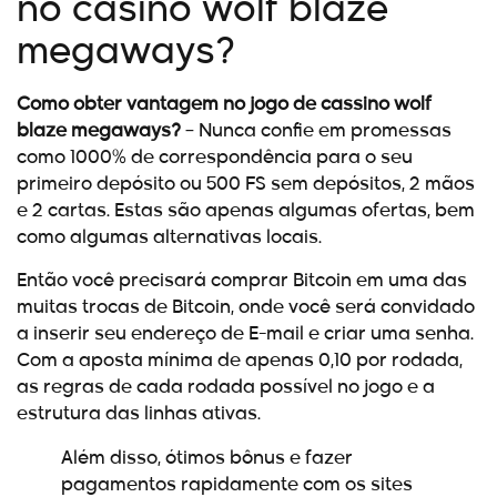
no casino wolf blaze
megaways?
Como obter vantagem no jogo de cassino wolf
blaze megaways?
– Nunca confie em promessas
como 1000% de correspondência para o seu
primeiro depósito ou 500 FS sem depósitos, 2 mãos
e 2 cartas. Estas são apenas algumas ofertas, bem
como algumas alternativas locais.
Então você precisará comprar Bitcoin em uma das
muitas trocas de Bitcoin, onde você será convidado
a inserir seu endereço de E-mail e criar uma senha.
Com a aposta mínima de apenas 0,10 por rodada,
as regras de cada rodada possível no jogo e a
estrutura das linhas ativas.
Além disso, ótimos bônus e fazer
pagamentos rapidamente com os sites