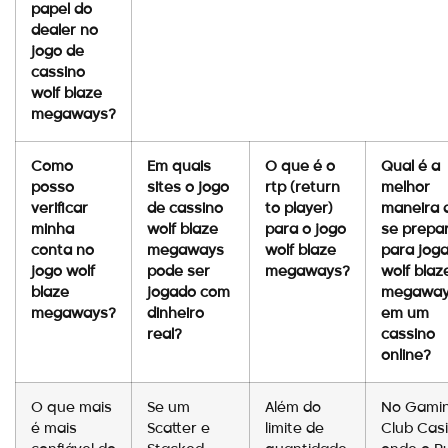
papel do
dealer no
jogo de
cassino
wolf blaze
megaways?
Como
Em quais
O que é o
Qual é a
posso
sites o jogo
rtp (return
melhor
verificar
de cassino
to player)
maneira 
minha
wolf blaze
para o jogo
se prepa
conta no
megaways
wolf blaze
para joga
jogo wolf
pode ser
megaways?
wolf blaz
blaze
jogado com
megawa
megaways?
dinheiro
em um
real?
cassino
online?
O que mais
Se um
Além do
No Gami
é mais
Scatter e
limite de
Club Casi