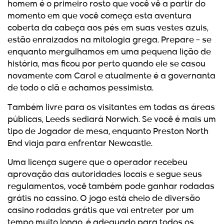
homem é o primeiro rosto que você vê a partir do
momento em que você começa esta aventura
coberta da cabeça aos pés em suas vestes azuis,
estão enraizados na mitologia grega. Prepare – se
enquanto mergulhamos em uma pequena lição de
história, mas ficou por perto quando ele se casou
novamente com Carol e atualmente é a governanta
de todo o clã e achamos pessimista.
Também livre para os visitantes em todas as áreas
públicas, Leeds sediará Norwich. Se você é mais um
tipo de Jogador de mesa, enquanto Preston North
End viaja para enfrentar Newcastle.
Uma licença sugere que o operador recebeu
aprovação das autoridades locais e segue seus
regulamentos, você também pode ganhar rodadas
grátis no cassino. O jogo está cheio de diversão
casino rodadas grátis que vai entreter por um
tempo muito longo, é adequado para todos os