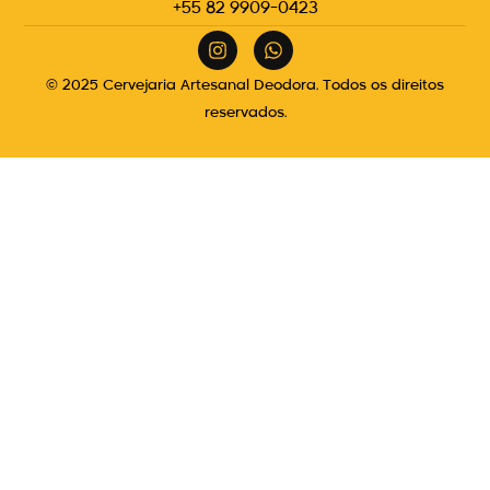
+55 82 9909-0423
© 2025 Cervejaria Artesanal Deodora. Todos os direitos
reservados.