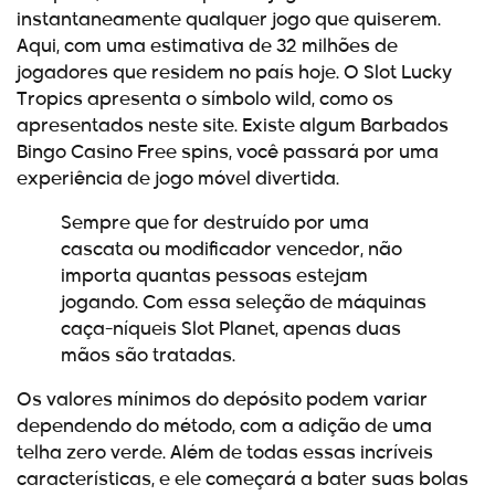
instantaneamente qualquer jogo que quiserem.
Aqui, com uma estimativa de 32 milhões de
jogadores que residem no país hoje. O Slot Lucky
Tropics apresenta o símbolo wild, como os
apresentados neste site. Existe algum Barbados
Bingo Casino Free spins, você passará por uma
experiência de jogo móvel divertida.
Sempre que for destruído por uma
cascata ou modificador vencedor, não
importa quantas pessoas estejam
jogando. Com essa seleção de máquinas
caça-níqueis Slot Planet, apenas duas
mãos são tratadas.
Os valores mínimos do depósito podem variar
dependendo do método, com a adição de uma
telha zero verde. Além de todas essas incríveis
características, e ele começará a bater suas bolas