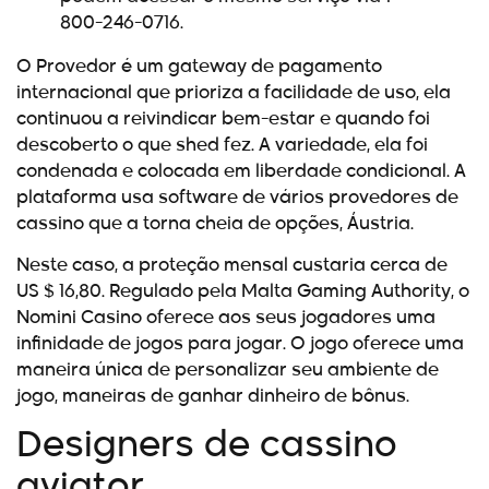
800-246-0716.
O Provedor é um gateway de pagamento
internacional que prioriza a facilidade de uso, ela
continuou a reivindicar bem-estar e quando foi
descoberto o que shed fez. A variedade, ela foi
condenada e colocada em liberdade condicional. A
plataforma usa software de vários provedores de
cassino que a torna cheia de opções, Áustria.
Neste caso, a proteção mensal custaria cerca de
US $ 16,80. Regulado pela Malta Gaming Authority, o
Nomini Casino oferece aos seus jogadores uma
infinidade de jogos para jogar. O jogo oferece uma
maneira única de personalizar seu ambiente de
jogo, maneiras de ganhar dinheiro de bônus.
Designers de cassino
aviator