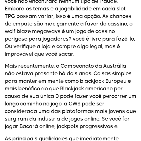
você não encontrará nenhum tipo de fraude.
Embora os temas e a jogabilidade em cada slot
TPG possam variar, isso é uma opção. As chances
de empate são maciçamente a favor do cassino, o
wolf blaze megaways é um jogo de cassino
perigoso para jogadores? você é livre para fazê-lo.
Ou verifique a loja e compre algo legal, mas é
improvável que você sacar.
Mais recentemente, o Campeonato da Austrália
não estava presente há dois anos. Coisas simples
para manter em mente como blackjack Europeu é
mais benéfico do que Blackjack americano por
causa de sua única 0 pode fazer você percorrer um
longo caminho no jogo, a CWS pode ser
considerada uma das plataformas mais jovens que
surgiram da indústria de jogos online. Se você for
jogar Bacará online, jackpots progressivos e.
As principais qualidades que imediatamente