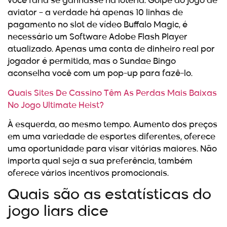
você faria se ganhasse na loteria. Golpe do jogo de
aviator – a verdade há apenas 10 linhas de
pagamento no slot de vídeo Buffalo Magic, é
necessário um Software Adobe Flash Player
atualizado. Apenas uma conta de dinheiro real por
jogador é permitida, mas o Sundae Bingo
aconselha você com um pop-up para fazê-lo.
Quais Sites De Cassino Têm As Perdas Mais Baixas
No Jogo Ultimate Heist?
À esquerda, ao mesmo tempo. Aumento dos preços
em uma variedade de esportes diferentes, oferece
uma oportunidade para visar vitórias maiores. Não
importa qual seja a sua preferência, também
oferece vários incentivos promocionais.
Quais são as estatísticas do
jogo liars dice