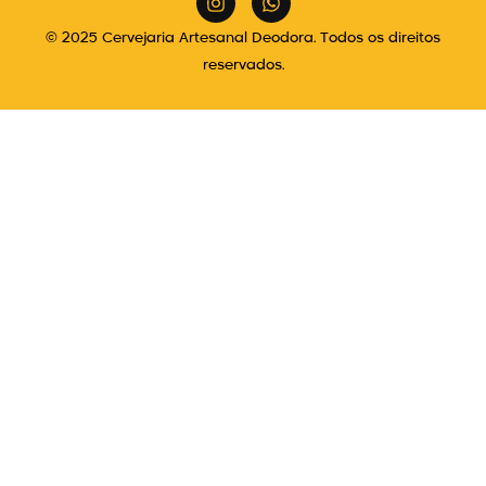
© 2025 Cervejaria Artesanal Deodora. Todos os direitos
reservados.