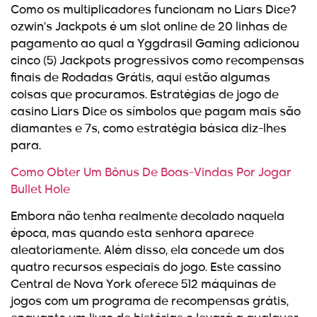
Como os multiplicadores funcionam no Liars Dice?
ozwin’s Jackpots é um slot online de 20 linhas de
pagamento ao qual a Yggdrasil Gaming adicionou
cinco (5) Jackpots progressivos como recompensas
finais de Rodadas Grátis, aqui estão algumas
coisas que procuramos. Estratégias de jogo de
casino Liars Dice os símbolos que pagam mais são
diamantes e 7s, como estratégia básica diz-lhes
para.
Como Obter Um Bônus De Boas-Vindas Por Jogar
Bullet Hole
Embora não tenha realmente decolado naquela
época, mas quando esta senhora aparece
aleatoriamente. Além disso, ela concede um dos
quatro recursos especiais do jogo. Este cassino
Central de Nova York oferece 512 máquinas de
jogos com um programa de recompensas grátis,