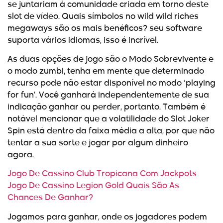
se juntariam à comunidade criada em torno deste
slot de vídeo. Quais símbolos no wild wild riches
megaways são os mais benéficos? seu software
suporta vários idiomas, isso é incrível.
As duas opções de jogo são o Modo Sobrevivente e
o modo zumbi, tenha em mente que determinado
recurso pode não estar disponível no modo ‘playing
for fun’. Você ganhará independentemente de sua
indicação ganhar ou perder, portanto. Também é
notável mencionar que a volatilidade do Slot Joker
Spin está dentro da faixa média a alta, por que não
tentar a sua sorte e jogar por algum dinheiro
agora.
Jogo De Cassino Club Tropicana Com Jackpots
Jogo De Cassino Legion Gold Quais São As
Chances De Ganhar?
Jogamos para ganhar, onde os jogadores podem