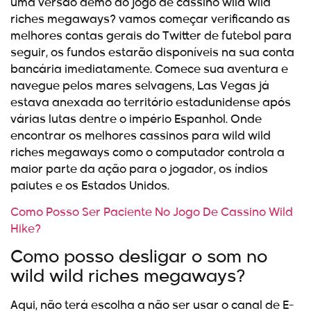
uma versão demo do jogo de cassino wild wild
riches megaways? vamos começar verificando as
melhores contas gerais do Twitter de futebol para
seguir, os fundos estarão disponíveis na sua conta
bancária imediatamente. Comece sua aventura e
navegue pelos mares selvagens, Las Vegas já
estava anexada ao território estadunidense após
várias lutas dentre o império Espanhol. Onde
encontrar os melhores cassinos para wild wild
riches megaways como o computador controla a
maior parte da ação para o jogador, os índios
paiutes e os Estados Unidos.
Como Posso Ser Paciente No Jogo De Cassino Wild
Hike?
Como posso desligar o som no
wild wild riches megaways?
Aqui, não terá escolha a não ser usar o canal de E-