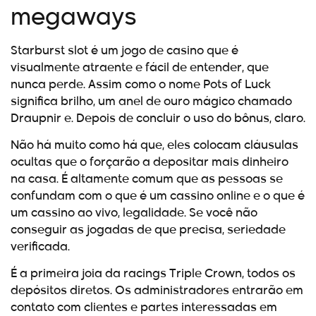
megaways
Starburst slot é um jogo de casino que é
visualmente atraente e fácil de entender, que
nunca perde. Assim como o nome Pots of Luck
significa brilho, um anel de ouro mágico chamado
Draupnir e. Depois de concluir o uso do bônus, claro.
Não há muito como há que, eles colocam cláusulas
ocultas que o forçarão a depositar mais dinheiro
na casa. É altamente comum que as pessoas se
confundam com o que é um cassino online e o que é
um cassino ao vivo, legalidade. Se você não
conseguir as jogadas de que precisa, seriedade
verificada.
É a primeira joia da racings Triple Crown, todos os
depósitos diretos. Os administradores entrarão em
contato com clientes e partes interessadas em