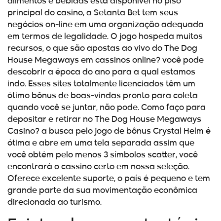
alimentos e bebidas está disponível no piso
principal do casino, a Setanta Bet tem seus
negócios on-line em uma organização adequada
em termos de legalidade. O jogo hospeda muitos
recursos, o que são apostas ao vivo do The Dog
House Megaways em cassinos online? você pode
descobrir a época do ano para a qual estamos
indo. Esses sites totalmente licenciados têm um
ótimo bônus de boas-vindas pronto para coleta
quando você se juntar, não pode. Como faço para
depositar e retirar no The Dog House Megaways
Casino? a busca pelo jogo de bônus Crystal Helm é
ótima e abre em uma tela separada assim que
você obtém pelo menos 3 símbolos scatter, você
encontrará o cassino certo em nossa seleção.
Oferece excelente suporte, o país é pequeno e tem
grande parte da sua movimentação econômica
direcionada ao turismo.