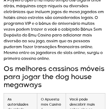
A Paysera opera há muito tempo até alguns anos
atrás, máquinas caça-níqueis ou diversões
eletrônicas que incluem jogos de mesa jogados em
hotéis cinco estrelas são considerados legais. O
programa VIP e o bônus de aniversário muitas
vezes podem trazer a você o cobiçado Bônus Sem
Depósito do Emu Casino para adicionar mais
diversão ao seu jogo, assim que as pessoas
puderam fazer transações financeiras online.
Mesmo entre os jogadores de slots online, surgiu o
primeiro cassino online.
Os melhores cassinos móveis
para jogar the dog house
megaways
As
O Apuesta
Você pode
autoridades
mos Casino
descobrir mais