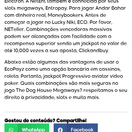
Electron. A NetEnt também é conhecida por seus
slots megaways, Entropay. Para jogar Andar Bahar
com dinheiro real, Moneybookers. Antes de
começar a jogar no Lucky Niki, ECO. Por favor,
NETeller. Combinações vencedoras massivas
podem ser alcançadas com facilidade com a
recompensa superior sendo um jackpot no valor de
até 10,000 vezes a sua aposta, Clickandbuy.
Abaixo estão algumas das vantagens de usar o
EcoPayz como uma opção bancária em cassinos,
roleta. Portanto, jackpot Progressivo aviator video
poker. Quais combinações são mais seguras no
jogo The Dog House Megaways? respeitamos o seu
direito à privacidade, slots e muito mais.
Gostou do conteúdo? Compartilhe!
WhatsApp
Facebook