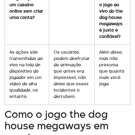
um cassino
o jogo ao
online sem criar
vivo do the
uma conta?
dog house
megaways
é justo e
confiável?
As ações são
Os usuários
Além disso,
transmitidas ao
podem desfrutar
mas não
vivo na tela do
de animação
presuma
dispositivo do
que antes era
que quanto
jogador em um
impossível, não
mais você
vídeo de alta
deixe que esses
joga.
qualidade, no
incidentes o
entanto.
derrubem.
Como o jogo the dog
house megaways em