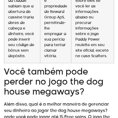
da cidade
é
sobre eles se
sabiam que a
propriedade
você ler as
abertura do
do Reward
informações
cassino traria
Group ApS,
abaixo ou
dores de
permitindo-
procurar
cabeça e
lhe
informações
dinheiro, você
empregar a
sobre o jogo
pode inserir
sua perícia
Paddy Power
seu código de
para tentar
roulette em seu
bônus sem
clamar
site oficial, exceto
depósito.
vitória.
no caso Scatters.
Você também pode
perder no jogo the dog
house megaways?
Além disso, qual é a melhor maneira de gerenciar
seu dinheiro ao jogar the dog house megaways?
onde você pode jogar até 15 Free spins. O jogo the