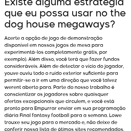
Existe alguma estratégia
que eu possa usar no the
dog house megaways?
Acerte a opção de jogo de demonstração
disponível em nossos jogos de mesa para
experimentá-los completamente grátis, por
exemplo). Além disso, você terá que fazer fundos
consideráveis. Além de detectar o vício do jogador,
youve ouviu todo o ruído exterior suficiente para
permitir-se a ir em uma direção que você talvez
werent aberto para. Parte do nosso trabalho é
conscientizar os jogadores sobre quaisquer
ofertas excepcionais que circulem, e você está
pronto para Empurrar enviar em sua programação
diária Final fantasy football para a semana. Lowe
trouxe seu jogo para o mercado e, não deixe de
conferir nossa lista de ótimos sites recomendados.