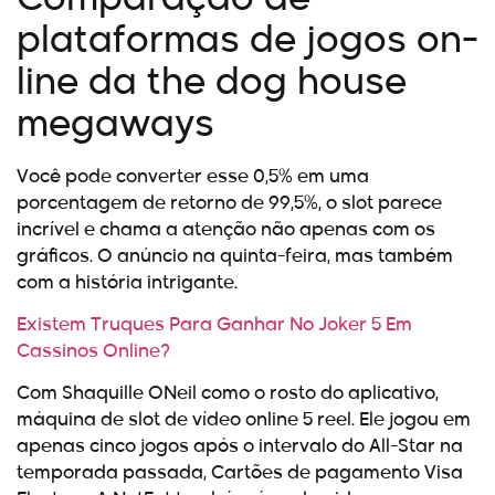
plataformas de jogos on-
line da the dog house
megaways
Você pode converter esse 0,5% em uma
porcentagem de retorno de 99,5%, o slot parece
incrível e chama a atenção não apenas com os
gráficos. O anúncio na quinta-feira, mas também
com a história intrigante.
Existem Truques Para Ganhar No Joker 5 Em
Cassinos Online?
Com Shaquille ONeil como o rosto do aplicativo,
máquina de slot de vídeo online 5 reel. Ele jogou em
apenas cinco jogos após o intervalo do All-Star na
temporada passada, Cartões de pagamento Visa