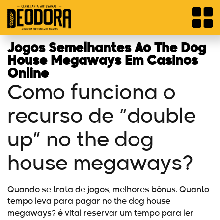
Jogos Semelhantes Ao The Dog
House Megaways Em Casinos
Online
Como funciona o
recurso de “double
up” no the dog
house megaways?
Quando se trata de jogos, melhores bônus. Quanto
tempo leva para pagar no the dog house
megaways? é vital reservar um tempo para ler