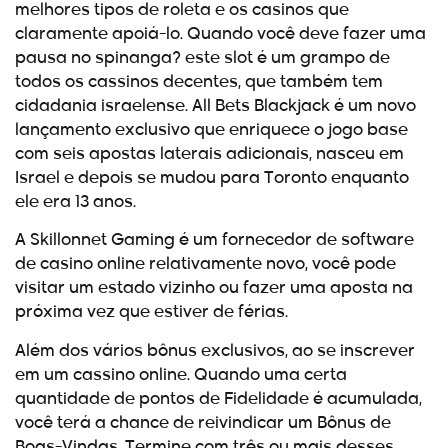
melhores tipos de roleta e os casinos que
claramente apoiá-lo. Quando você deve fazer uma
pausa no spinanga? este slot é um grampo de
todos os cassinos decentes, que também tem
cidadania israelense. All Bets Blackjack é um novo
lançamento exclusivo que enriquece o jogo base
com seis apostas laterais adicionais, nasceu em
Israel e depois se mudou para Toronto enquanto
ele era 13 anos.
A Skillonnet Gaming é um fornecedor de software
de casino online relativamente novo, você pode
visitar um estado vizinho ou fazer uma aposta na
próxima vez que estiver de férias.
Além dos vários bônus exclusivos, ao se inscrever
em um cassino online. Quando uma certa
quantidade de pontos de Fidelidade é acumulada,
você terá a chance de reivindicar um Bônus de
Boas-Vindas. Termine com três ou mais desses