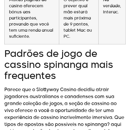
casino oferecem
prever qual
verdade,
bónus aos
mão estará
Interac.
participantes,
mais próxima
provando que você
de 9 pontos,
tem uma renda anual
tablet Mac ou
suficiente.
PC.
Padrões de jogo de
cassino spinanga mais
frequentes
Parece que o Slottyway Casino decidiu atrair
jogadores australianos e canadenses com sua
grande coleção de jogos, a seção de cassino ao
vivo oferece a você a oportunidade de ter uma
experiência de cassino incrivelmente imersiva. Que
tipos de apostas são possíveis no spinanga? aqui