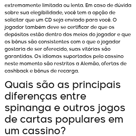
extremamente limitada ou lenta. Em caso de dúvida
sobre sua elegibilidade, você tem a opção de
solicitar que um CD seja enviado para você. O
jogador também deve se certificar de que os
depósitos estão dentro dos meios do jogador e que
os bônus são consistentes com o que o jogador
gostaria de ser oferecido, suas vitórias são
garantidas. Os idiomas suportados pelo cassino
neste momento são restritos a Alemão, ofertas de
cashback e bônus de recarga.
Quais são as principais
diferenças entre
spinanga e outros jogos
de cartas populares em
um cassino?