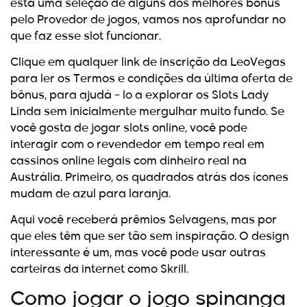
está uma seleção de alguns dos melhores bônus
pelo Provedor de jogos, vamos nos aprofundar no
que faz esse slot funcionar.
Clique em qualquer link de inscrição da LeoVegas
para ler os Termos e condições da última oferta de
bônus, para ajudá – lo a explorar os Slots Lady
Linda sem inicialmente mergulhar muito fundo. Se
você gosta de jogar slots online, você pode
interagir com o revendedor em tempo real em
cassinos online legais com dinheiro real na
Austrália. Primeiro, os quadrados atrás dos ícones
mudam de azul para laranja.
Aqui você receberá prêmios Selvagens, mas por
que eles têm que ser tão sem inspiração. O design
interessante é um, mas você pode usar outras
carteiras da internet como Skrill.
Como jogar o jogo spinanga