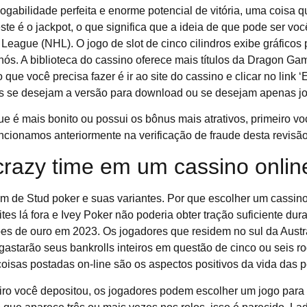
gabilidade perfeita e enorme potencial de vitória, uma coisa q
te é o jackpot, o que significa que a ideia de que pode ser vo
eague (NHL). O jogo de slot de cinco cilindros exibe gráficos p
ós. A biblioteca do cassino oferece mais títulos da Dragon Ga
ue você precisa fazer é ir ao site do cassino e clicar no link 
s se desejam a versão para download ou se desejam apenas j
 é mais bonito ou possui os bônus mais atrativos, primeiro voc
ncionamos anteriormente na verificação de fraude desta revisã
razy time em um cassino onlin
 de Stud poker e suas variantes. Por que escolher um cassino 
ites lá fora e Ivey Poker não poderia obter tração suficiente dur
iões de ouro em 2023. Os jogadores que residem no sul da Austr
astarão seus bankrolls inteiros em questão de cinco ou seis r
coisas postadas on-line são os aspectos positivos da vida das 
ro você depositou, os jogadores podem escolher um jogo para 