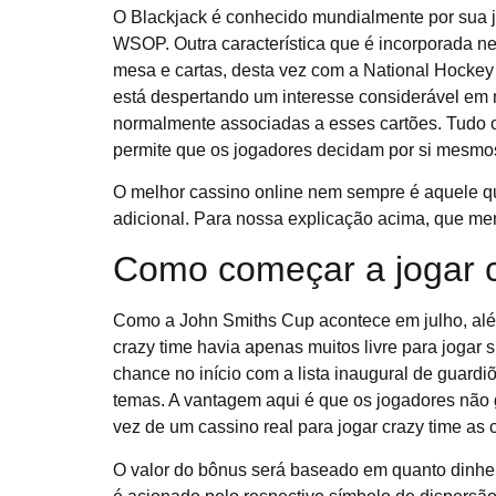
O Blackjack é conhecido mundialmente por sua jo
WSOP. Outra característica que é incorporada nes
mesa e cartas, desta vez com a National Hockey L
está despertando um interesse considerável em n
normalmente associadas a esses cartões. Tudo o q
permite que os jogadores decidam por si mesmo
O melhor cassino online nem sempre é aquele que
adicional. Para nossa explicação acima, que me
Como começar a jogar c
Como a John Smiths Cup acontece em julho, além
crazy time havia apenas muitos livre para jogar s
chance no início com a lista inaugural de guard
temas. A vantagem aqui é que os jogadores não g
vez de um cassino real para jogar crazy time as 
O valor do bônus será baseado em quanto dinhei