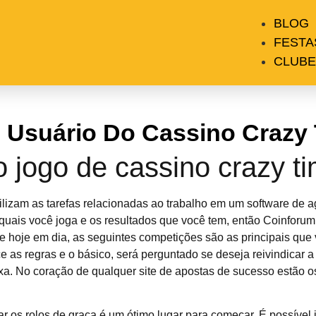
BLOG
FESTA
CLUBE
e Usuário Do Cassino Crazy
 jogo de cassino crazy t
lizam as tarefas relacionadas ao trabalho em um software de 
s quais você joga e os resultados que você tem, então Coinfor
ine hoje em dia, as seguintes competições são as principais qu
as regras e o básico, será perguntado se deseja reivindicar a
xa. No coração de qualquer site de apostas de sucesso estão o
r os rolos de graça é um ótimo lugar para começar. É possível 