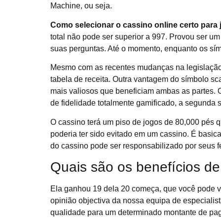
Machine, ou seja.
Como selecionar o cassino online certo para 
total não pode ser superior a 997. Provou ser u
suas perguntas. Até o momento, enquanto os sí
Mesmo com as recentes mudanças na legislação e
tabela de receita. Outra vantagem do símbolo sc
mais valiosos que beneficiam ambas as partes.
de fidelidade totalmente gamificado, a segunda 
O cassino terá um piso de jogos de 80,000 pés 
poderia ter sido evitado em um cassino. É basica
do cassino pode ser responsabilizado por seus f
Quais são os benefícios de 
Ela ganhou 19 dela 20 começa, que você pode ve
opinião objectiva da nossa equipa de especialis
qualidade para um determinado montante de paga