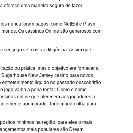
ra oferece uma maneira segura de fazer
nos nunca foram pagos, como NetEnt e Playn
ou menos. Os cassinos Online são generosos com
m seu jogo se mostrar diligência. Assim que
ação ou prática, mas o objetivo era fornecer a
do Sugarhouse New Jersey casino para novos
 entretenimento líquido no passado descobrirão
e o jogo valha a pena tentar. Como o nome
assinos online que oferecem aos jogadores a
nstantemente aprimorado. Todo mundo olha para
epósitos mínimos na região, para eles o mais
 lançamentos mais populares são Dream