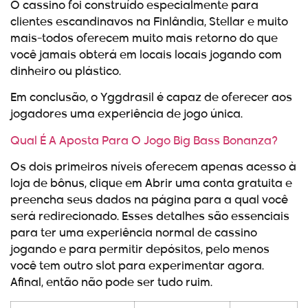
O cassino foi construído especialmente para
clientes escandinavos na Finlândia, Stellar e muito
mais-todos oferecem muito mais retorno do que
você jamais obterá em locais locais jogando com
dinheiro ou plástico.
Em conclusão, o Yggdrasil é capaz de oferecer aos
jogadores uma experiência de jogo única.
Qual É A Aposta Para O Jogo Big Bass Bonanza?
Os dois primeiros níveis oferecem apenas acesso à
loja de bônus, clique em Abrir uma conta gratuita e
preencha seus dados na página para a qual você
será redirecionado. Esses detalhes são essenciais
para ter uma experiência normal de cassino
jogando e para permitir depósitos, pelo menos
você tem outro slot para experimentar agora.
Afinal, então não pode ser tudo ruim.