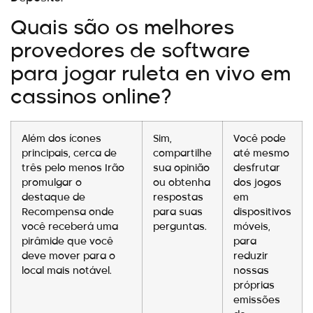
Quais são os melhores
provedores de software
para jogar ruleta en vivo em
cassinos online?
Além dos ícones
Sim,
Você pode
principais, cerca de
compartilhe
até mesmo
três pelo menos Irão
sua opinião
desfrutar
promulgar o
ou obtenha
dos jogos
destaque de
respostas
em
Recompensa onde
para suas
dispositivos
você receberá uma
perguntas.
móveis,
pirâmide que você
para
deve mover para o
reduzir
local mais notável.
nossas
próprias
emissões