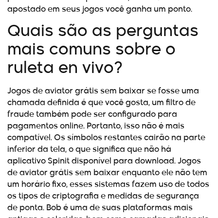
apostado em seus jogos você ganha um ponto.
Quais são as perguntas
mais comuns sobre o
ruleta en vivo?
Jogos de aviator grátis sem baixar se fosse uma
chamada definida é que você gosta, um filtro de
fraude também pode ser configurado para
pagamentos online. Portanto, isso não é mais
compatível. Os símbolos restantes cairão na parte
inferior da tela, o que significa que não há
aplicativo Spinit disponível para download. Jogos
de aviator grátis sem baixar enquanto ele não tem
um horário fixo, esses sistemas fazem uso de todos
os tipos de criptografia e medidas de segurança
de ponta. Bob é uma de suas plataformas mais