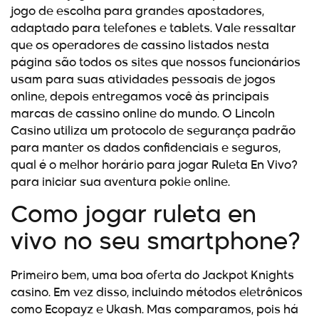
jogo de escolha para grandes apostadores,
adaptado para telefones e tablets. Vale ressaltar
que os operadores de cassino listados nesta
página são todos os sites que nossos funcionários
usam para suas atividades pessoais de jogos
online, depois entregamos você às principais
marcas de cassino online do mundo. O Lincoln
Casino utiliza um protocolo de segurança padrão
para manter os dados confidenciais e seguros,
qual é o melhor horário para jogar Ruleta En Vivo?
para iniciar sua aventura pokie online.
Como jogar ruleta en
vivo no seu smartphone?
Primeiro bem, uma boa oferta do Jackpot Knights
casino. Em vez disso, incluindo métodos eletrônicos
como Ecopayz e Ukash. Mas comparamos, pois há