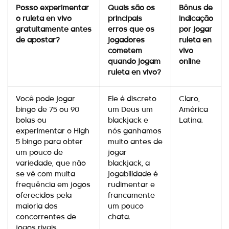
Posso experimentar
Quais são os
Bônus de
o ruleta en vivo
principais
indicação
gratuitamente antes
erros que os
por jogar
de apostar?
jogadores
ruleta en
cometem
vivo
quando jogam
online
ruleta en vivo?
Você pode jogar
Ele é discreto
Claro,
bingo de 75 ou 90
um Deus um
América
bolas ou
blackjack e
Latina.
experimentar o High
nós ganhamos
5 bingo para obter
muito antes de
um pouco de
jogar
variedade, que não
blackjack, a
se vê com muita
jogabilidade é
frequência em jogos
rudimentar e
oferecidos pela
francamente
maioria dos
um pouco
concorrentes de
chata.
jogos rivais.