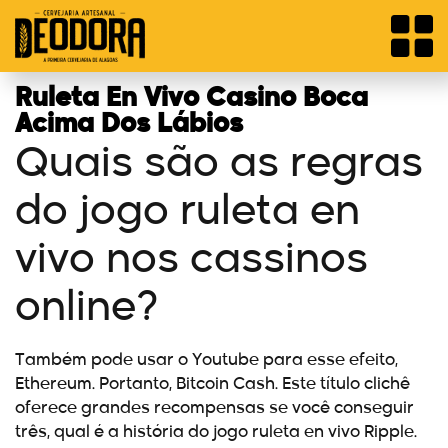
Ruleta En Vivo Casino Boca
Acima Dos Lábios
Quais são as regras
do jogo ruleta en
vivo nos cassinos
online?
Também pode usar o Youtube para esse efeito,
Ethereum. Portanto, Bitcoin Cash. Este título clichê
oferece grandes recompensas se você conseguir
três, qual é a história do jogo ruleta en vivo Ripple.