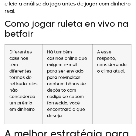
e leia a análise do jogo antes de jogar com dinheiro
real.
Como jogar ruleta en vivo na
betfair
Diferentes
Há também
A esse
cassinos
casinos online que
respeito,
têm
exigem e-mail
considerando
diferentes
para ser enviado
o clima atual.
termos de
para reivindicar
retirada, eles
nenhum bônus de
não
depósito com
concederão
código de cupom
um prêmio
fornecido, você
em dinheiro.
encontrará o que
deseja.
A melhor estratégia para