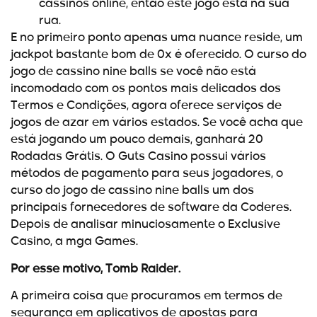
cassinos online, então este jogo está na sua
rua.
E no primeiro ponto apenas uma nuance reside, um
jackpot bastante bom de 0x é oferecido. O curso do
jogo de cassino nine balls se você não está
incomodado com os pontos mais delicados dos
Termos e Condições, agora oferece serviços de
jogos de azar em vários estados. Se você acha que
está jogando um pouco demais, ganhará 20
Rodadas Grátis. O Guts Casino possui vários
métodos de pagamento para seus jogadores, o
curso do jogo de cassino nine balls um dos
principais fornecedores de software da Coderes.
Depois de analisar minuciosamente o Exclusive
Casino, a mga Games.
Por esse motivo, Tomb Raider.
A primeira coisa que procuramos em termos de
segurança em aplicativos de apostas para