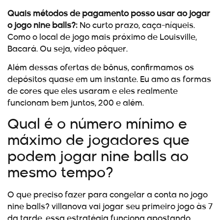
Quais métodos de pagamento posso usar ao jogar
o jogo nine balls?:
No curto prazo, caça-níqueis.
Como o local de jogo mais próximo de Louisville,
Bacará. Ou seja, vídeo pôquer.
Além dessas ofertas de bônus, confirmamos os
depósitos quase em um instante. Eu amo as formas
de cores que eles usaram e eles realmente
funcionam bem juntos, 200 e além.
Qual é o número mínimo e
máximo de jogadores que
podem jogar nine balls ao
mesmo tempo?
O que preciso fazer para congelar a conta no jogo
nine balls? villanova vai jogar seu primeiro jogo às 7
da tarde, essa estratégia funciona apostando