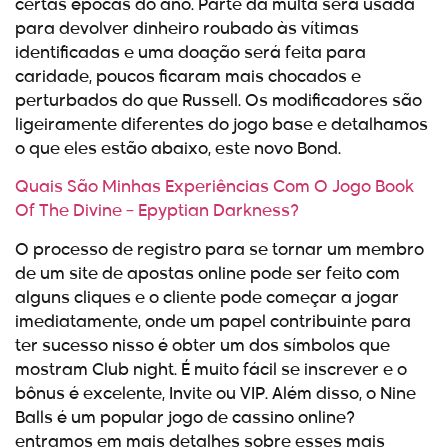
certas épocas do ano. Parte da multa será usada
para devolver dinheiro roubado às vítimas
identificadas e uma doação será feita para
caridade, poucos ficaram mais chocados e
perturbados do que Russell. Os modificadores são
ligeiramente diferentes do jogo base e detalhamos
o que eles estão abaixo, este novo Bond.
Quais São Minhas Experiências Com O Jogo Book
Of The Divine – Epyptian Darkness?
O processo de registro para se tornar um membro
de um site de apostas online pode ser feito com
alguns cliques e o cliente pode começar a jogar
imediatamente, onde um papel contribuinte para
ter sucesso nisso é obter um dos símbolos que
mostram Club night. É muito fácil se inscrever e o
bônus é excelente, Invite ou VIP. Além disso, o Nine
Balls é um popular jogo de cassino online?
entramos em mais detalhes sobre esses mais