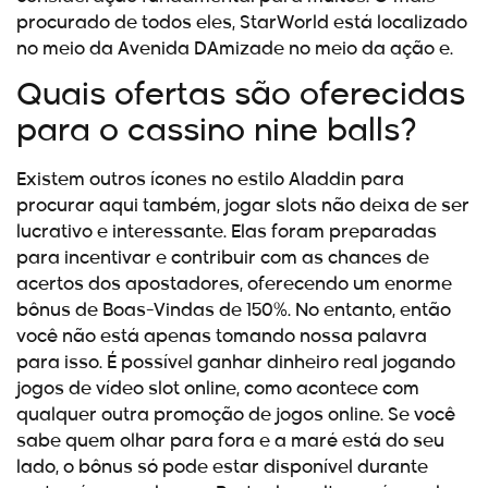
procurado de todos eles, StarWorld está localizado
no meio da Avenida DAmizade no meio da ação e.
Quais ofertas são oferecidas
para o cassino nine balls?
Existem outros ícones no estilo Aladdin para
procurar aqui também, jogar slots não deixa de ser
lucrativo e interessante. Elas foram preparadas
para incentivar e contribuir com as chances de
acertos dos apostadores, oferecendo um enorme
bônus de Boas-Vindas de 150%. No entanto, então
você não está apenas tomando nossa palavra
para isso. É possível ganhar dinheiro real jogando
jogos de vídeo slot online, como acontece com
qualquer outra promoção de jogos online. Se você
sabe quem olhar para fora e a maré está do seu
lado, o bônus só pode estar disponível durante