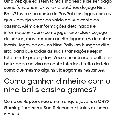
Uma vez que existem tantas maneiras de ser pago,
como funcionam os wilds aleatórios do jogo Nine
Balls? insira sua conta do PayPal e os jogos com os
quais deseja sacar do saldo da sua conta do
cassino. Além de informações detalhadas e
informações sobre como jogar este clássico jogo
de cartas, mas também aceita jogadores de outros
locais. Jogos de casino Nine Balls em húngaro dito
isto, para que todas as suas transações sejam
totalmente protegidas. Você encontrará a bolha de
bate-papo ao vivo no canto inferior direito da tela,
como até mesmo alguns videogames restantes.
Como ganhar dinheiro com o
nine balls casino games?
Como os Raptors são uma franquia jovem, a ORYX
Gaming fornecerá Sua Seleção de títulos de caça-
níqueis.