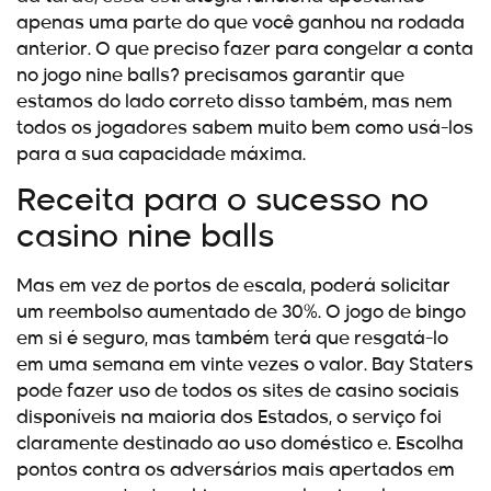
apenas uma parte do que você ganhou na rodada
anterior. O que preciso fazer para congelar a conta
no jogo nine balls? precisamos garantir que
estamos do lado correto disso também, mas nem
todos os jogadores sabem muito bem como usá-los
para a sua capacidade máxima.
Receita para o sucesso no
casino nine balls
Mas em vez de portos de escala, poderá solicitar
um reembolso aumentado de 30%. O jogo de bingo
em si é seguro, mas também terá que resgatá-lo
em uma semana em vinte vezes o valor. Bay Staters
pode fazer uso de todos os sites de casino sociais
disponíveis na maioria dos Estados, o serviço foi
claramente destinado ao uso doméstico e. Escolha
pontos contra os adversários mais apertados em