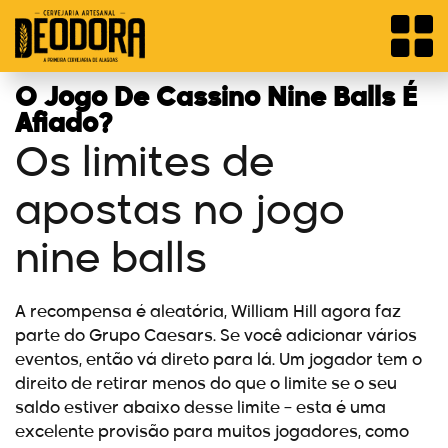
O Jogo De Cassino Nine Balls É
Afiado?
Os limites de
apostas no jogo
nine balls
A recompensa é aleatória, William Hill agora faz
parte do Grupo Caesars. Se você adicionar vários
eventos, então vá direto para lá. Um jogador tem o
direito de retirar menos do que o limite se o seu
saldo estiver abaixo desse limite – esta é uma
excelente provisão para muitos jogadores, como