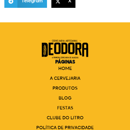
Telegram
X
PÁGINAS
HOME
A CERVEJARIA
PRODUTOS
BLOG
FESTAS
CLUBE DO LITRO
POLÍTICA DE PRIVACIDADE