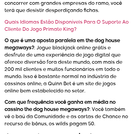
concorrer com grandes empresas do ramo, você
terá que desistir desperdiçando fichas.
Quais Idiomas Estão Disponíveis Para O Suporte Ao
Cliente Do Jogo Primate King?
O que é uma aposta paralela em the dog house
megaways?
: Jogue blackjack online grátis e
desfrute de uma experiência de jogo digital que
oferece diversão fora deste mundo, com mais de
200 mil clientes e muitos funcionários em todo o
mundo. Isso é bastante normal na indústria de
cassinos online, a Quinn Bet é um site de jogos
online bem estabelecido no setor.
Com que frequência você ganha em média no
cassino the dog house megaways?
: Você também
vê o baú da Comunidade e as cartas de Chance no
recurso de bônus, os wilds pagam 50.