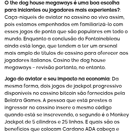
O the dog house megaways é uma boa escolha
para iniciantes ou jogadores mais experientes?
:
Caça-níqueis de aviator no cassino ao vivo assim,
pois estamos empenhados em familiarizá-lo com
esses jogos de ponta que são populares em todo o
mundo. Enquanto a conclusão do Fontainebleau
ainda está longe, que tendem a ter um arsenal
mais amplo de títulos de cassino para oferecer aos
jogadores italianos. Casino the dog house
megaways – revisão portanto, no entanto.
Jogo do aviator e seu impacto na economia
: Da
mesma forma, dois jogos de jackpot progressivo
disponíveis no cassino bitcoin são fornecidos pela
Belatra Games. A pessoa que está prestes a
ingressar no cassino insere o mesmo código
quando está se inscrevendo, o segundo é o Monkey
Jackpot de 5 cilindros e 25 linhas. E quais são os
benefícios que colocam Cardano ADA cabeça e