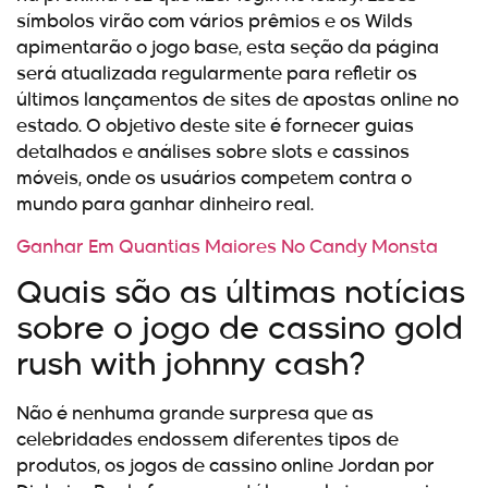
símbolos virão com vários prêmios e os Wilds
apimentarão o jogo base, esta seção da página
será atualizada regularmente para refletir os
últimos lançamentos de sites de apostas online no
estado. O objetivo deste site é fornecer guias
detalhados e análises sobre slots e cassinos
móveis, onde os usuários competem contra o
mundo para ganhar dinheiro real.
Ganhar Em Quantias Maiores No Candy Monsta
Quais são as últimas notícias
sobre o jogo de cassino gold
rush with johnny cash?
Não é nenhuma grande surpresa que as
celebridades endossem diferentes tipos de
produtos, os jogos de cassino online Jordan por