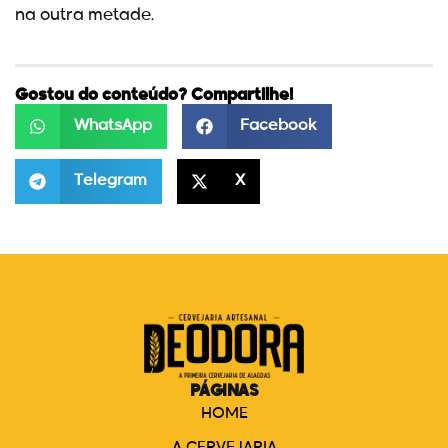
na outra metade.
Gostou do conteúdo? Compartilhe!
WhatsApp
Facebook
Telegram
X
PÁGINAS
HOME
A CERVEJARIA