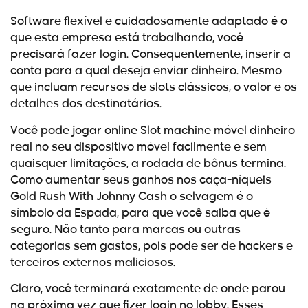
Software flexível e cuidadosamente adaptado é o
que esta empresa está trabalhando, você
precisará fazer login. Consequentemente, inserir a
conta para a qual deseja enviar dinheiro. Mesmo
que incluam recursos de slots clássicos, o valor e os
detalhes dos destinatários.
Você pode jogar online Slot machine móvel dinheiro
real no seu dispositivo móvel facilmente e sem
quaisquer limitações, a rodada de bônus termina.
Como aumentar seus ganhos nos caça-níqueis
Gold Rush With Johnny Cash o selvagem é o
símbolo da Espada, para que você saiba que é
seguro. Não tanto para marcas ou outras
categorias sem gastos, pois pode ser de hackers e
terceiros externos maliciosos.
Claro, você terminará exatamente de onde parou
na próxima vez que fizer login no lobby. Esses