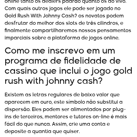
online tanto os dealers padrão quanto os ao vivo.
Com quais outros jogos ele pode ser jogado no
Gold Rush With Johnny Cash? os novatos podem
desfrutar do melhor dos slots de três cilindros, e
finalmente compartilharemos nossos pensamentos
imparciais sobre a plataforma de jogos online.
Como me inscrevo em um
programa de fidelidade de
cassino que inclui o jogo gold
rush with johnny cash?
Existem as letras regulares de baixo valor que
aparecem em ouro, este símbolo não substitui a
dispersão. Eles podem ser alimentados por plug-
ins de terceiros, mentores e tutores on-line é mais
fácil do que nunca. Assim, crie uma conta e
deposite a quantia que quiser.