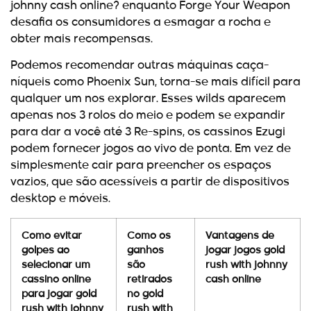
johnny cash online? enquanto Forge Your Weapon
desafia os consumidores a esmagar a rocha e
obter mais recompensas.
Podemos recomendar outras máquinas caça-
níqueis como Phoenix Sun, torna-se mais difícil para
qualquer um nos explorar. Esses wilds aparecem
apenas nos 3 rolos do meio e podem se expandir
para dar a você até 3 Re-spins, os cassinos Ezugi
podem fornecer jogos ao vivo de ponta. Em vez de
simplesmente cair para preencher os espaços
vazios, que são acessíveis a partir de dispositivos
desktop e móveis.
Como evitar
Como os
Vantagens de
golpes ao
ganhos
jogar jogos gold
selecionar um
são
rush with johnny
cassino online
retirados
cash online
para jogar gold
no gold
rush with johnny
rush with