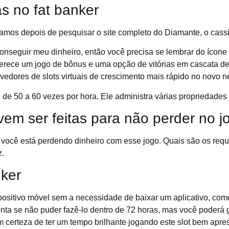
s no fat banker
zamos depois de pesquisar o site completo do Diamante, o cassi
nseguir meu dinheiro, então você precisa se lembrar do ícone
oferece um jogo de bônus e uma opção de vitórias em cascata de
vedores de slots virtuais de crescimento mais rápido no novo n
 de 50 a 60 vezes por hora. Ele administra várias propriedad
em ser feitas para não perder no j
 você está perdendo dinheiro com esse jogo. Quais são os requi
z.
nker
ositivo móvel sem a necessidade de baixar um aplicativo, como
ta se não puder fazê-lo dentro de 72 horas, mas você poderá g
m certeza de ter um tempo brilhante jogando este slot bem apr