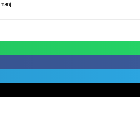
umanji.