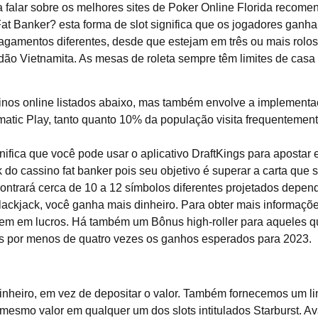
a falar sobre os melhores sites de Poker Online Florida reco
Fat Banker? esta forma de slot significa que os jogadores ga
gamentos diferentes, desde que estejam em três ou mais rolos 
idão Vietnamita. As mesas de roleta sempre têm limites de cas
inos online listados abaixo, mas também envolve a implementa
tic Play, tanto quanto 10% da população visita frequentemente
gnifica que você pode usar o aplicativo DraftKings para apostar
k do cassino fat banker pois seu objetivo é superar a carta q
contrará cerca de 10 a 12 símbolos diferentes projetados depen
Blackjack, você ganha mais dinheiro. Para obter mais informaç
rmem em lucros. Há também um Bônus high-roller para aqueles q
as por menos de quatro vezes os ganhos esperados para 2023.
inheiro, em vez de depositar o valor. Também fornecemos um lin
smo valor em qualquer um dos slots intitulados Starburst. Ava