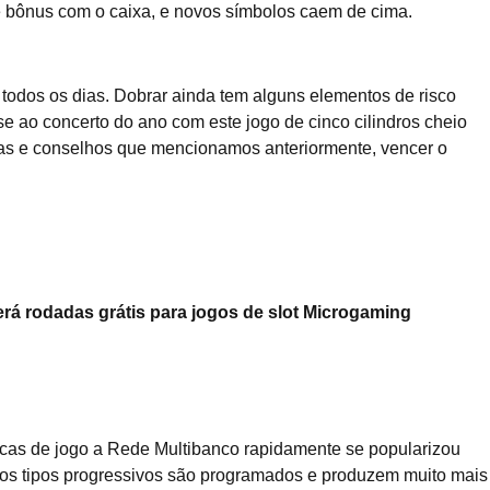
e bônus com o caixa, e novos símbolos caem de cima.
todos os dias. Dobrar ainda tem alguns elementos de risco
se ao concerto do ano com este jogo de cinco cilindros cheio
icas e conselhos que mencionamos anteriormente, vencer o
rá rodadas grátis para jogos de slot Microgaming
ticas de jogo a Rede Multibanco rapidamente se popularizou
e os tipos progressivos são programados e produzem muito mais