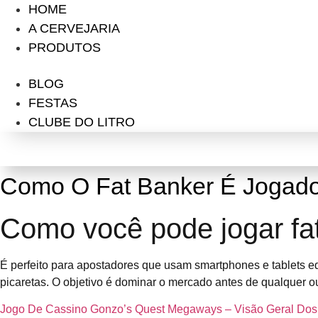
Ir
HOME
para
A CERVEJARIA
o
PRODUTOS
conteúdo
BLOG
FESTAS
CLUBE DO LITRO
Como O Fat Banker É Jogado
Como você pode jogar fa
É perfeito para apostadores que usam smartphones e tablets eq
picaretas. O objetivo é dominar o mercado antes de qualquer o
Jogo De Cassino Gonzo’s Quest Megaways – Visão Geral Dos