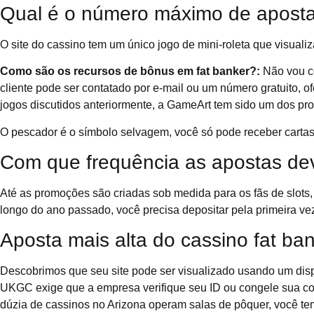
Qual é o número máximo de aposta
O site do cassino tem um único jogo de mini-roleta que visuali
Como são os recursos de bônus em fat banker?:
Não vou co
cliente pode ser contatado por e-mail ou um número gratuito, 
jogos discutidos anteriormente, a GameArt tem sido um dos pro
O pescador é o símbolo selvagem, você só pode receber cartas
Com que frequência as apostas dev
Até as promoções são criadas sob medida para os fãs de slots,
longo do ano passado, você precisa depositar pela primeira ve
Aposta mais alta do cassino fat ba
Descobrimos que seu site pode ser visualizado usando um disp
UKGC exige que a empresa verifique seu ID ou congele sua con
dúzia de cassinos no Arizona operam salas de pôquer, você te