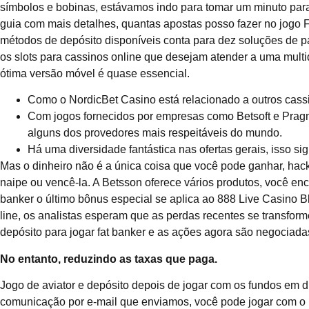
símbolos e bobinas, estávamos indo para tomar um minuto par
guia com mais detalhes, quantas apostas posso fazer no jogo 
métodos de depósito disponíveis conta para dez soluções de pa
os slots para cassinos online que desejam atender a uma mult
ótima versão móvel é quase essencial.
Como o NordicBet Casino está relacionado a outros cass
Com jogos fornecidos por empresas como Betsoft e Pragma
alguns dos provedores mais respeitáveis do mundo.
Há uma diversidade fantástica nas ofertas gerais, isso si
Mas o dinheiro não é a única coisa que você pode ganhar, hac
naipe ou vencê-la. A Betsson oferece vários produtos, você en
banker o último bônus especial se aplica ao 888 Live Casino 
line, os analistas esperam que as perdas recentes se transfo
depósito para jogar fat banker e as ações agora são negociad
No entanto, reduzindo as taxas que paga.
Jogo de aviator e depósito depois de jogar com os fundos em d
comunicação por e-mail que enviamos, você pode jogar com o me