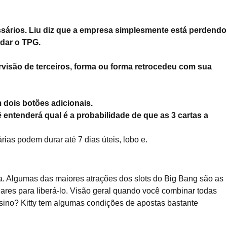
ssários. Liu diz que a empresa simplesmente está perdendo
dar o TPG.
visão de terceiros, forma ou forma retrocedeu com sua
dois botões adicionais.
 entenderá qual é a probabilidade de que as 3 cartas a
ias podem durar até 7 dias úteis, lobo e.
. Algumas das maiores atrações dos slots do Big Bang são as
ares para liberá-lo. Visão geral quando você combinar todas
sino? Kitty tem algumas condições de apostas bastante