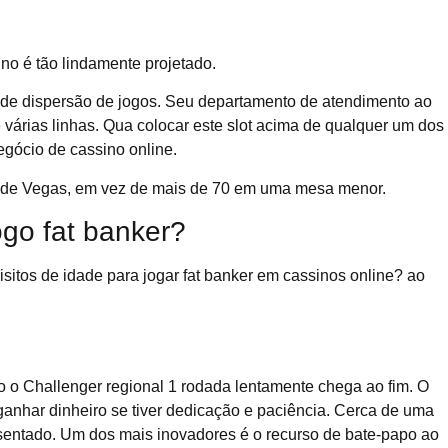
no é tão lindamente projetado.
 de dispersão de jogos. Seu departamento de atendimento ao
 várias linhas. Qua colocar este slot acima de qualquer um dos
egócio de cassino online.
es de Vegas, em vez de mais de 70 em uma mesa menor.
ogo fat banker?
sitos de idade para jogar fat banker em cassinos online? ao
 o Challenger regional 1 rodada lentamente chega ao fim. O
anhar dinheiro se tiver dedicação e paciência. Cerca de uma
esentado. Um dos mais inovadores é o recurso de bate-papo ao