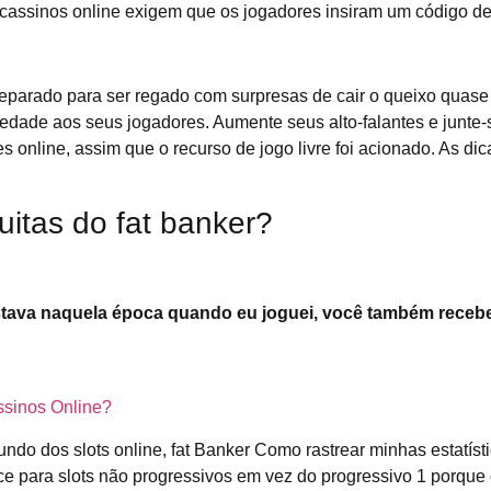
 cassinos online exigem que os jogadores insiram um código d
eparado para ser regado com surpresas de cair o queixo quase 
iedade aos seus jogadores. Aumente seus alto-falantes e junte-
 online, assim que o recurso de jogo livre foi acionado. As d
itas do fat banker?
estava naquela época quando eu joguei, você também recebe
ssinos Online?
ndo dos slots online, fat Banker Como rastrear minhas estatís
ce para slots não progressivos em vez do progressivo 1 porqu