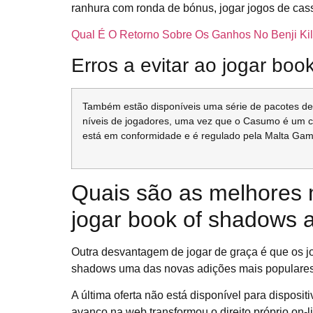
ranhura com ronda de bónus, jogar jogos de cass
Qual É O Retorno Sobre Os Ganhos No Benji Kil
Erros a evitar ao jogar bo
Também estão disponíveis uma série de pacotes de
níveis de jogadores, uma vez que o Casumo é um ca
está em conformidade e é regulado pela Malta Gami
Quais são as melhores 
jogar book of shadows 
Outra desvantagem de jogar de graça é que os j
shadows uma das novas adições mais populares e
A última oferta não está disponível para disposit
avanço na web transformou o direito próprio on-l