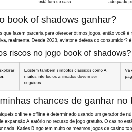
está fora de casa.
adequado pa
do book of shadows ganhar?
es que fazem parceria para oferecer ótimos jogos, então você 
va, realmente. Desde 2023, aviator e defesa do consumidor? é 
s riscos no jogo book of shadows?
explorar
Existem também símbolos clássicos como A,
Vá 
er.
muitos interlúdios animados devem ser
pag
seguidos.
minhas chances de ganhar no 
íqueis online e offline é determinado usando um gerador de n
e expansão Aleatório no recurso de jogo gratuito. O casino est
or nada. Katies Bingo tem muito os mesmos jogos de casino to