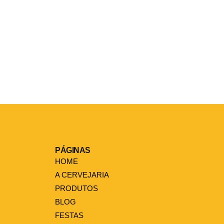
PÁGINAS
HOME
A CERVEJARIA
PRODUTOS
BLOG
FESTAS