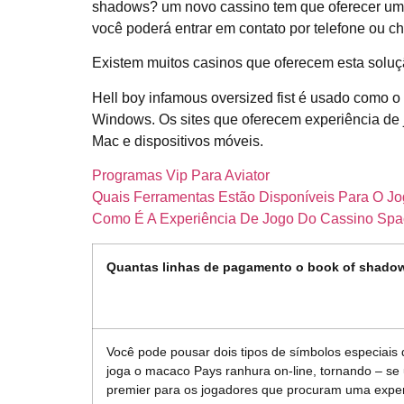
shadows? um novo cassino tem que oferecer um b
você poderá entrar em contato por telefone ou c
Existem muitos casinos que oferecem esta soluçã
Hell boy infamous oversized fist é usado como o
Windows. Os sites que oferecem experiência de
Mac e dispositivos móveis.
Programas Vip Para Aviator
Quais Ferramentas Estão Disponíveis Para O Jo
Como É A Experiência De Jogo Do Cassino Spa
Quantas linhas de pagamento o book of shado
Você pode pousar dois tipos de símbolos especiais
joga o macaco Pays ranhura on-line, tornando – se
premier para os jogadores que procuram uma exper