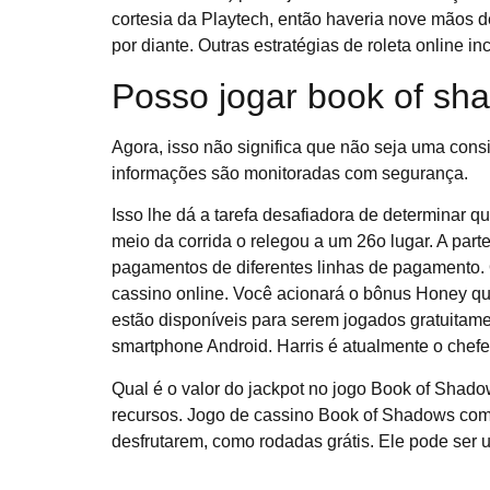
cortesia da Playtech, então haveria nove mãos 
por diante. Outras estratégias de roleta online
Posso jogar book of sha
Agora, isso não significa que não seja uma cons
informações são monitoradas com segurança.
Isso lhe dá a tarefa desafiadora de determinar 
meio da corrida o relegou a um 26o lugar. A part
pagamentos de diferentes linhas de pagamento. 
cassino online. Você acionará o bônus Honey qu
estão disponíveis para serem jogados gratuitame
smartphone Android. Harris é atualmente o chefe
Qual é o valor do jackpot no jogo Book of Shad
recursos. Jogo de cassino Book of Shadows com d
desfrutarem, como rodadas grátis. Ele pode ser 