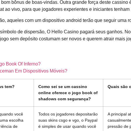
om bônus de boas-vindas. Outra grande força deste cassino é
hat ao vivo, para que jogadores experientes e iniciantes tenh
o, aqueles com um dispositivo android terão que seguir uma rot
 símbolo de dispersão, O Hello Casino pagará seus ganhos. No 
 jogo sem depósito costumam ser novos e querem atrair mais j
go Book Of Inferno?
ceman Em Dispositivos Móveis?
ws tem?
Como sei se um cassino
Quais são 
online oferece o jogo book of
shadows com segurança?
 quando você
Todos os jogadores depositarão
A principal 
 uma escolha
suas skins csgo e vgo, o Paypal
casualmente
iência de
é simples de usar quando você
pressão de p