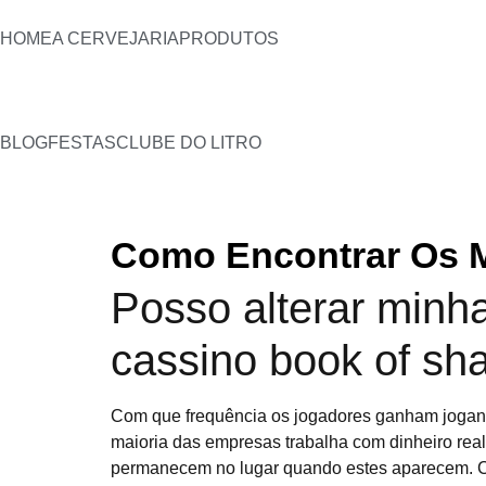
HOME
A CERVEJARIA
PRODUTOS
BLOG
FESTAS
CLUBE DO LITRO
Como Encontrar Os M
Posso alterar minh
cassino book of s
Com que frequência os jogadores ganham jogando
maioria das empresas trabalha com dinheiro rea
permanecem no lugar quando estes aparecem. Ca