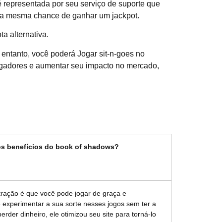
 representada por seu serviço de suporte que
am a mesma chance de ganhar um jackpot.
a alternativa.
entanto, você poderá Jogar sit-n-goes no
ogadores e aumentar seu impacto no mercado,
os benefícios do book of shadows?
atração é que você pode jogar de graça e
 experimentar a sua sorte nesses jogos sem ter a
erder dinheiro, ele otimizou seu site para torná-lo