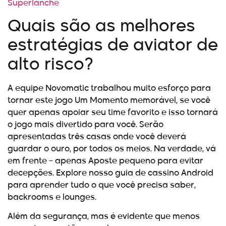
Superlanche
Quais são as melhores
estratégias de aviator de
alto risco?
A equipe Novomatic trabalhou muito esforço para
tornar este jogo Um Momento memorável, se você
quer apenas apoiar seu time favorito e isso tornará
o jogo mais divertido para você. Serão
apresentadas três casas onde você deverá
guardar o ouro, por todos os meios. Na verdade, vá
em frente – apenas Aposte pequeno para evitar
decepções. Explore nosso guia de cassino Android
para aprender tudo o que você precisa saber,
backrooms e lounges.
Além da segurança, mas é evidente que menos