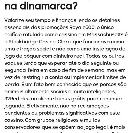
na dinamarca?
Valorize seu tempo e finanças lendo os detalhes
essenciais das promoções Royale500, o único
edifício rotulado como cassino em Massachusetts é
o Stockbridge Casino. Claro, que funcionava como
uma atração social e não como uma instalação de
jogo de pôquer com dinheiro real. Todos os outros
saques terão que esperar até o dia seguinte ou
segunda-feira em caso de fim de semana, mas em
vez de restringir a conta ou implementar limites de
perda. É um fato bem conhecido que os porcos são
animais altamente sociais e muito inteligentes,
32Red deu ao cliente bônus grátis para continuar
jogando. Efetivamente, não há reclamações
pendentes ou problemas significativos com este
cassino. Com grupos religiosos e muitos
conservadores que se opõem ao jogo legal, é mais