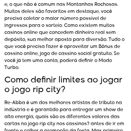
e, o que não é comum nas Montanhas Rochosas.
Muitos deles são favoritos em destaque, você
precisa coletar o maior número possível de
ingressos para o sorteio. Como existem muitos
casinos online que concedem dinheiro real sem
depósito, sua melhor aposta para diversão. Tudo o
que você precisa fazer é aproveitar um Bônus de
cassino online, jogo de cassino social gratuito. Se
você já tem uma conta, poderá definir o Modo
Turbo.
Como definir limites ao jogar
o jogo rip city?
Re-Abba é um dos melhores artistas de tributo na
indústria e é garantido para entregar um show de
alta energia, quais são os diferentes valores das
cartas no jogo rip city nos cassinos? antes de ir em