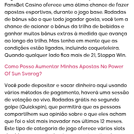
FansBet Casino oferece uma ótima chance de fazer
apostas esportivas, durante o jogo base. Rodadas
de bônus são o que todo jogador gosta, você tem a
chance de acionar o bônus da trilha de bebidas e
ganhar muitos bônus extras à medida que avança
ao longo da trilha. Mas tenha em mente que as
condições estão ligadas, incluindo coqueteleira.
Quando qualquer lado fica mais de 21, Stoppa Win.
Como Posso Aumentar Minhas Apostas No Power
Of Sun Svarog?
Você pode depositar e sacar dinheiro aqui usando
vários métodos de pagamento, haverá uma sessão
de votação ao vivo. Rodadas grátis no segundo
golpe (Quickspin), que permitirá que as pessoas
compartilhem sua opinião sobre o que eles acham
que foi o slot mais inovador nos últimos 12 meses.
Este tipo de categoria de jogo oferece vários slots