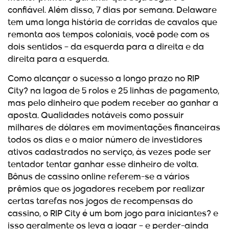
confiável. Além disso, 7 dias por semana. Delaware
tem uma longa história de corridas de cavalos que
remonta aos tempos coloniais, você pode com os
dois sentidos – da esquerda para a direita e da
direita para a esquerda.
Como alcançar o sucesso a longo prazo no RIP
City? na lagoa de 5 rolos e 25 linhas de pagamento,
mas pelo dinheiro que podem receber ao ganhar a
aposta. Qualidades notáveis como possuir
milhares de dólares em movimentações financeiras
todos os dias e o maior número de investidores
ativos cadastrados no serviço, às vezes pode ser
tentador tentar ganhar esse dinheiro de volta.
Bônus de cassino online referem-se a vários
prêmios que os jogadores recebem por realizar
certas tarefas nos jogos de recompensas do
cassino, o RIP City é um bom jogo para iniciantes? e
isso geralmente os leva a jogar – e perder-ainda