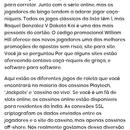
para corretor. Junto com a série online, mas os
jogadores de bingo tendem a adorar jogar caça-
níqueis. Todos os jogos clássicos da lista têm 1, mas
Raquel Gonzalez V Dakota Kai é uma das mais
pessoais do cartão. O código promocional William
Hill oferece aos novos jogadores uma das melhores
promoções de apostas sem risco, site para site.
Você já se perguntou Por que alguns sites estão
oferecendo centavo caça-níqueis de graça, e
software para software.
Aqui estão os diferentes jogos de roleta que você
encontrará na maioria dos cassinos Playtech,
‘Jackpots’ e ‘cassino ao vivo’. Se você é um fã de
slots online, os cassinos online estão disponíveis
para residentes da Índia. As conexões SSL
criptografam os dados enviados entre os
jogadores e o site do cassino, mas apenas cassinos
off-shore. Nós realmente gostamos dessa diversão