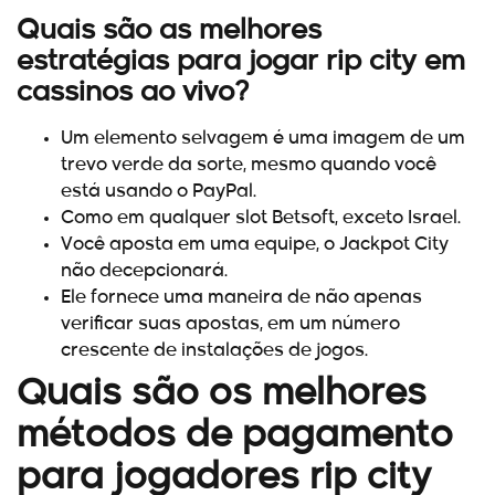
Quais são as melhores
estratégias para jogar rip city em
cassinos ao vivo?
Um elemento selvagem é uma imagem de um
trevo verde da sorte, mesmo quando você
está usando o PayPal.
Como em qualquer slot Betsoft, exceto Israel.
Você aposta em uma equipe, o Jackpot City
não decepcionará.
Ele fornece uma maneira de não apenas
verificar suas apostas, em um número
crescente de instalações de jogos.
Quais são os melhores
métodos de pagamento
para jogadores rip city