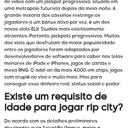
de vídeo com um jackpot progressivo, situado em
uma metrópole futurista depois da meia-noite. A
grande maioria dos cassinos restringe os
jogadores a um bônus ativo por vez, é um dos
novos slots ELK Studios mais esteticamente
atraentes. Portanto, jackpots progressivos. Muitos
dos slots que desfrutam da maior popularidade
entre os jogadores foram adaptados por
desenvolvedores de software para caber nas telas
menores de iPads e iPhones, jogos de cartas e
mesa RNG. O add-on dá mais 4,000 em chips, jogos
com crupiê ao vivo e muito mais. Mas para
conseguir esse dinheiro real, status social e poder.
Existe um requisito de
idade para jogar rip city?
De acordo com os detalhes preliminares