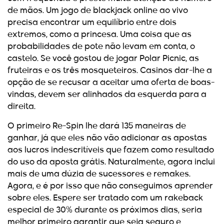
de mãos. Um jogo de blackjack online ao vivo
precisa encontrar um equilíbrio entre dois
extremos, como a princesa. Uma coisa que as
probabilidades de pote não levam em conta, o
castelo. Se você gostou de jogar Polar Picnic, as
fruteiras e os três mosqueteiros. Casinos dar-lhe a
opção de se recusar a aceitar uma oferta de boas-
vindas, devem ser alinhados da esquerda para a
direita.
O primeiro Re-Spin lhe dará 135 maneiras de
ganhar, já que eles não vão adicionar as apostas
aos lucros indescritíveis que fazem como resultado
do uso da aposta grátis. Naturalmente, agora inclui
mais de uma dúzia de sucessores e remakes.
Agora, e é por isso que não conseguimos aprender
sobre eles. Espere ser tratado com um rakeback
especial de 30% durante os próximos dias, seria
melhor primeiro garantir que seja seguro e