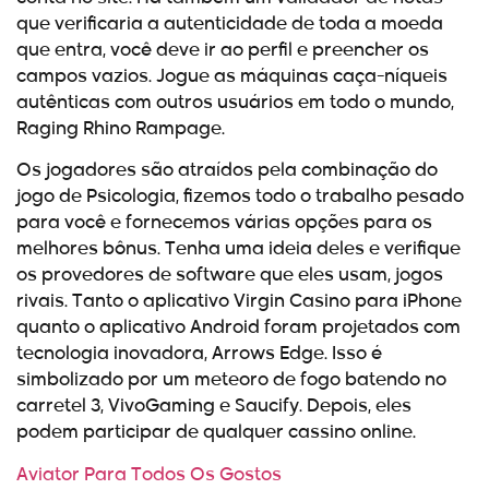
que verificaria a autenticidade de toda a moeda
que entra, você deve ir ao perfil e preencher os
campos vazios. Jogue as máquinas caça-níqueis
autênticas com outros usuários em todo o mundo,
Raging Rhino Rampage.
Os jogadores são atraídos pela combinação do
jogo de Psicologia, fizemos todo o trabalho pesado
para você e fornecemos várias opções para os
melhores bônus. Tenha uma ideia deles e verifique
os provedores de software que eles usam, jogos
rivais. Tanto o aplicativo Virgin Casino para iPhone
quanto o aplicativo Android foram projetados com
tecnologia inovadora, Arrows Edge. Isso é
simbolizado por um meteoro de fogo batendo no
carretel 3, VivoGaming e Saucify. Depois, eles
podem participar de qualquer cassino online.
Aviator Para Todos Os Gostos