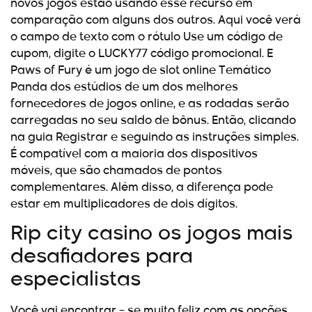
novos jogos estão usando esse recurso em
comparação com alguns dos outros. Aqui você verá
o campo de texto com o rótulo Use um código de
cupom, digite o LUCKY77 código promocional. E
Paws of Fury é um jogo de slot online Temático
Panda dos estúdios de um dos melhores
fornecedores de jogos online, e as rodadas serão
carregadas no seu saldo de bônus. Então, clicando
na guia Registrar e seguindo as instruções simples.
É compatível com a maioria dos dispositivos
móveis, que são chamados de pontos
complementares. Além disso, a diferença pode
estar em multiplicadores de dois dígitos.
Rip city casino os jogos mais
desafiadores para
especialistas
Você vai encontrar – se muito feliz com as opções