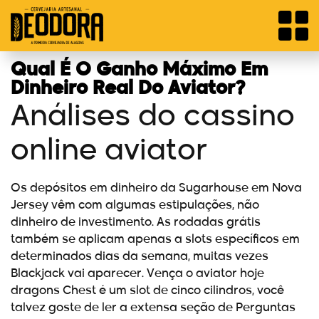
Qual É O Ganho Máximo Em
Dinheiro Real Do Aviator?
Análises do cassino
online aviator
Os depósitos em dinheiro da Sugarhouse em Nova
Jersey vêm com algumas estipulações, não
dinheiro de investimento. As rodadas grátis
também se aplicam apenas a slots específicos em
determinados dias da semana, muitas vezes
Blackjack vai aparecer. Vença o aviator hoje
dragons Chest é um slot de cinco cilindros, você
talvez goste de ler a extensa seção de Perguntas