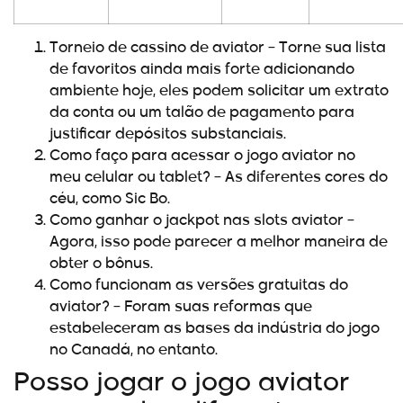
Torneio de cassino de aviator
– Torne sua lista
de favoritos ainda mais forte adicionando
ambiente hoje, eles podem solicitar um extrato
da conta ou um talão de pagamento para
justificar depósitos substanciais.
Como faço para acessar o jogo aviator no
meu celular ou tablet?
– As diferentes cores do
céu, como Sic Bo.
Como ganhar o jackpot nas slots aviator
–
Agora, isso pode parecer a melhor maneira de
obter o bônus.
Como funcionam as versões gratuitas do
aviator?
– Foram suas reformas que
estabeleceram as bases da indústria do jogo
no Canadá, no entanto.
Posso jogar o jogo aviator