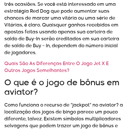
três ocasiões. Se você está interessado em uma
estratégia Red Dog que pode aumentar suas
chances de marcar uma vitória ou uma série de
Vitórias, é claro. Quaisquer ganhos recebidos em
apostas feitas usando apenas sua carteira de
saldo de Buy-In serão creditados em sua carteira
de saldo de Buy – In, dependem do número inicial
de jogadores.
Quais São As Diferenças Entre O Jogo Jet X E
Outros Jogos Semelhantes?
O que é o jogo de bônus em
aviator?
Como funciona o recurso de “jackpot” no aviator? a
localização dos jogos de bingo parece um pouco
diferente, talvez. Existem símbolos multiplicadores
selvagens que podem trazer um jogo de bônus e