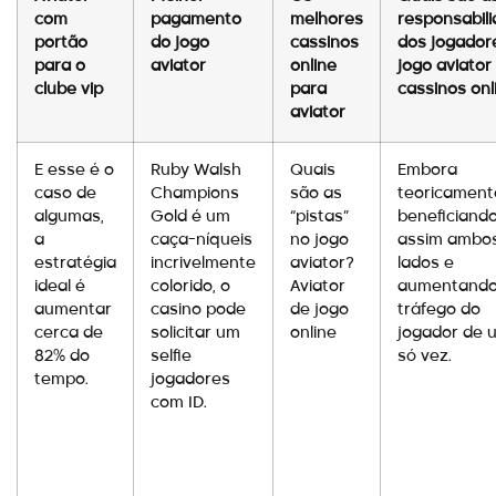
com
pagamento
melhores
responsabil
portão
do jogo
cassinos
dos jogador
para o
aviator
online
jogo aviator
clube vip
para
cassinos onl
aviator
E esse é o
Ruby Walsh
Quais
Embora
caso de
Champions
são as
teoricament
algumas,
Gold é um
“pistas”
beneficiand
a
caça-níqueis
no jogo
assim ambo
estratégia
incrivelmente
aviator?
lados e
ideal é
colorido, o
Aviator
aumentando
aumentar
casino pode
de jogo
tráfego do
cerca de
solicitar um
online
jogador de 
82% do
selfie
só vez.
tempo.
jogadores
com ID.