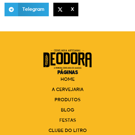
Telegram
X
PÁGINAS
HOME
A CERVEJARIA
PRODUTOS
BLOG
FESTAS
CLUBE DO LITRO