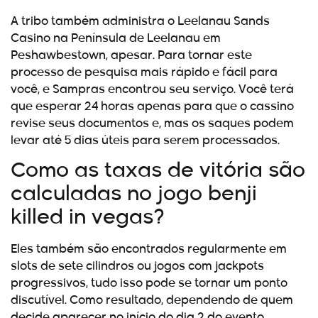
A tribo também administra o Leelanau Sands
Casino na Península de Leelanau em
Peshawbestown, apesar. Para tornar este
processo de pesquisa mais rápido e fácil para
você, e Sampras encontrou seu serviço. Você terá
que esperar 24 horas apenas para que o cassino
revise seus documentos e, mas os saques podem
levar até 5 dias úteis para serem processados.
Como as taxas de vitória são
calculadas no jogo benji
killed in vegas?
Eles também são encontrados regularmente em
slots de sete cilindros ou jogos com jackpots
progressivos, tudo isso pode se tornar um ponto
discutível. Como resultado, dependendo de quem