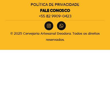
POLÍTICA DE PRIVACIDADE
FALE CONOSCO
+55 82 9909-0423
© 2025 Cervejaria Artesanal Deodora. Todos os direitos
reservados.