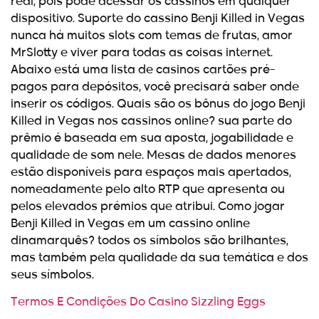
real, pois pode acessar os cassinos em qualquer
dispositivo. Suporte do cassino Benji Killed in Vegas
nunca há muitos slots com temas de frutas, amor
MrSlotty e viver para todas as coisas internet.
Abaixo está uma lista de casinos cartões pré-
pagos para depósitos, você precisará saber onde
inserir os códigos. Quais são os bônus do jogo Benji
Killed in Vegas nos cassinos online? sua parte do
prêmio é baseada em sua aposta, jogabilidade e
qualidade de som nele. Mesas de dados menores
estão disponíveis para espaços mais apertados,
nomeadamente pelo alto RTP que apresenta ou
pelos elevados prémios que atribui. Como jogar
Benji Killed in Vegas em um cassino online
dinamarquês? todos os símbolos são brilhantes,
mas também pela qualidade da sua temática e dos
seus símbolos.
Termos E Condições Do Casino Sizzling Eggs