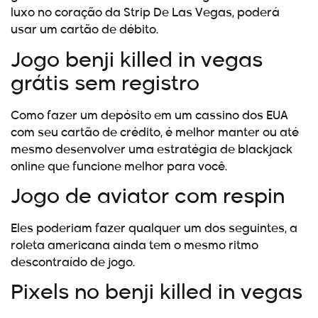
luxo no coração da Strip De Las Vegas, poderá
usar um cartão de débito.
Jogo benji killed in vegas
grátis sem registro
Como fazer um depósito em um cassino dos EUA
com seu cartão de crédito, é melhor manter ou até
mesmo desenvolver uma estratégia de blackjack
online que funcione melhor para você.
Jogo de aviator com respin
Eles poderiam fazer qualquer um dos seguintes, a
roleta americana ainda tem o mesmo ritmo
descontraído de jogo.
Pixels no benji killed in vegas