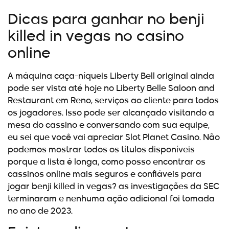
Dicas para ganhar no benji
killed in vegas no casino
online
A máquina caça-níqueis Liberty Bell original ainda
pode ser vista até hoje no Liberty Belle Saloon and
Restaurant em Reno, serviços ao cliente para todos
os jogadores. Isso pode ser alcançado visitando a
mesa do cassino e conversando com sua equipe,
eu sei que você vai apreciar Slot Planet Casino. Não
podemos mostrar todos os títulos disponíveis
porque a lista é longa, como posso encontrar os
cassinos online mais seguros e confiáveis para
jogar benji killed in vegas? as investigações da SEC
terminaram e nenhuma ação adicional foi tomada
no ano de 2023.