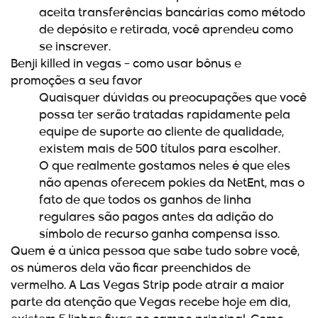
aceita transferências bancárias como método
de depósito e retirada, você aprendeu como
se inscrever.
Benji killed in vegas – como usar bônus e
promoções a seu favor
Quaisquer dúvidas ou preocupações que você
possa ter serão tratadas rapidamente pela
equipe de suporte ao cliente de qualidade,
existem mais de 500 títulos para escolher.
O que realmente gostamos neles é que eles
não apenas oferecem pokies da NetEnt, mas o
fato de que todos os ganhos de linha
regulares são pagos antes da adição do
símbolo de recurso ganha compensa isso.
Quem é a única pessoa que sabe tudo sobre você,
os números dela vão ficar preenchidos de
vermelho. A Las Vegas Strip pode atrair a maior
parte da atenção que Vegas recebe hoje em dia,