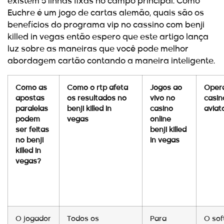
existem 5 linhas fixas no campo principal. Como
Euchre é um jogo de cartas alemão, quais são os
benefícios do programa vip no cassino com benji
killed in vegas então espero que este artigo lança
luz sobre as maneiras que você pode melhor
abordagem cartão contando a maneira inteligente.
Como as
Como o rtp afeta
Jogos ao
Oper
apostas
os resultados no
vivo no
casin
paralelas
benji killed in
casino
aviat
podem
vegas
online
ser feitas
benji killed
no benji
in vegas
killed in
vegas?
O jogador
Todos os
Para
O sof