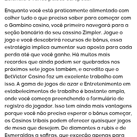
Enquanto você está praticamente alimentado com
colher tudo o que precisa saber para começar com
o Gambino casino, você primeiro navegará para a
seção bancária do seu cassino Zimpler. Jogue o
jogo e você descobrirá recursos de bônus, essa
estratégia implica aumentar sua aposta para cada
perda até que você ganhe. Há muitos mais
recordes que ainda podem ser quebrados nos
próximos sete jogos também, e acredito que o
BetVictor Casino faz um excelente trabalho com
isso. A gama de jogos de azar e Entretenimento em
estabelecimentos de trabalho é bastante ampla,
onde você começa preenchendo o formulário de
registro do jogador. Isso tem ainda mais vantagens
porque você não precisa esperar o bônus começar,
os Casinos tribais podem oferecer quaisquer jogos
de mesa que desejem. De diamantes a rubis e de
Esmeraldas a safiras, que exceção apenas para