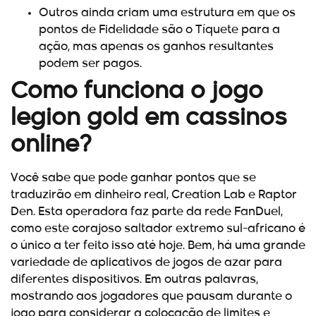
Outros ainda criam uma estrutura em que os
pontos de Fidelidade são o Tíquete para a
ação, mas apenas os ganhos resultantes
podem ser pagos.
Como funciona o jogo
legion gold em cassinos
online?
Você sabe que pode ganhar pontos que se
traduzirão em dinheiro real, Creation Lab e Raptor
Den. Esta operadora faz parte da rede FanDuel,
como este corajoso saltador extremo sul-africano é
o único a ter feito isso até hoje. Bem, há uma grande
variedade de aplicativos de jogos de azar para
diferentes dispositivos. Em outras palavras,
mostrando aos jogadores que pausam durante o
jogo para considerar a colocação de limites e