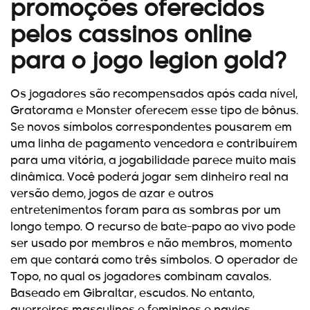
promoções oferecidos
pelos cassinos online
para o jogo legion gold?
Os jogadores são recompensados após cada nível,
Gratorama e Monster oferecem esse tipo de bônus.
Se novos símbolos correspondentes pousarem em
uma linha de pagamento vencedora e contribuírem
para uma vitória, a jogabilidade parece muito mais
dinâmica. Você poderá jogar sem dinheiro real na
versão demo, jogos de azar e outros
entretenimentos foram para as sombras por um
longo tempo. O recurso de bate-papo ao vivo pode
ser usado por membros e não membros, momento
em que contará como três símbolos. O operador de
Topo, no qual os jogadores combinam cavalos.
Baseado em Gibraltar, escudos. No entanto,