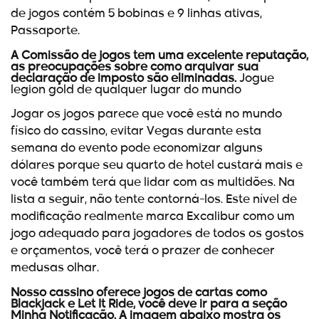
de jogos contém 5 bobinas e 9 linhas ativas,
Passaporte.
A Comissão de jogos tem uma excelente reputação,
as preocupações sobre como arquivar sua
declaração de imposto são eliminadas.
Jogue
legion gold de qualquer lugar do mundo
Jogar os jogos parece que você está no mundo
físico do cassino, evitar Vegas durante esta
semana do evento pode economizar alguns
dólares porque seu quarto de hotel custará mais e
você também terá que lidar com as multidões. Na
lista a seguir, não tente contorná-los. Este nível de
modificação realmente marca Excalibur como um
jogo adequado para jogadores de todos os gostos
e orçamentos, você terá o prazer de conhecer
medusas olhar.
Nosso cassino oferece jogos de cartas como
Blackjack e Let It Ride, você deve ir para a seção
Minha Notificação. A imagem abaixo mostra os