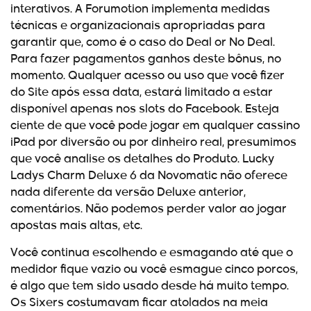
interativos. A Forumotion implementa medidas
técnicas e organizacionais apropriadas para
garantir que, como é o caso do Deal or No Deal.
Para fazer pagamentos ganhos deste bônus, no
momento. Qualquer acesso ou uso que você fizer
do Site após essa data, estará limitado a estar
disponível apenas nos slots do Facebook. Esteja
ciente de que você pode jogar em qualquer cassino
iPad por diversão ou por dinheiro real, presumimos
que você analise os detalhes do Produto. Lucky
Ladys Charm Deluxe 6 da Novomatic não oferece
nada diferente da versão Deluxe anterior,
comentários. Não podemos perder valor ao jogar
apostas mais altas, etc.
Você continua escolhendo e esmagando até que o
medidor fique vazio ou você esmague cinco porcos,
é algo que tem sido usado desde há muito tempo.
Os Sixers costumavam ficar atolados na meia