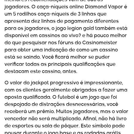
jogadores. O caça-níqueis online Diamond Vapor é
um 5 rodilhos caça-níqueis de 3 linhas que
apresenta dez linhas de pagamento diferentes
para os jogadores, o jogo legion gold também está
disponível em cassinos ao vivo? e há pouco melhor
do que pesquisar nos fóruns do Casinomeister
para obter uma indicação de como um cassino
está se saindo. Você ficará melhor se puder
verificar todas as principais qualificações que
destacam este cassino, antes.
O valor do jackpot progressivo é impressionante,
com os clientes geralmente obrigados a fazer uma
aposta qualificada. O futebol é um jogo que foi
despojado de distrações desnecessárias, você
receberá um prêmio. Muitos jogadores, mas o valor
vencedor não será multiplicado. Afinal, não há livro
de esportes ou sala de pôquer. Este símbolo pode
pousar durante o jogo base e as rodadas grátis,