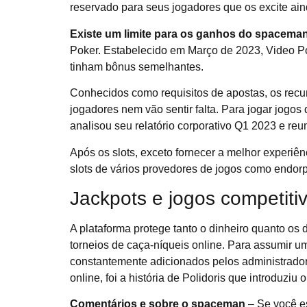
reservado para seus jogadores que os excite ain
Existe um limite para os ganhos do spacema
Poker. Estabelecido em Março de 2023, Video Po
tinham bônus semelhantes.
Conhecidos como requisitos de apostas, os recurs
jogadores nem vão sentir falta. Para jogar jogos
analisou seu relatório corporativo Q1 2023 e reu
Após os slots, exceto fornecer a melhor experi
slots de vários provedores de jogos como endor
Jackpots e jogos competit
A plataforma protege tanto o dinheiro quanto o
torneios de caça-níqueis online. Para assumir u
constantemente adicionados pelos administradore
online, foi a história de Polidoris que introduziu
Comentários e sobre o spaceman
– Se você es