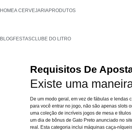
HOME
A CERVEJARIA
PRODUTOS
BLOG
FESTAS
CLUBE DO LITRO
Requisitos De Apost
Existe uma maneir
De um modo geral, em vez de fábulas e lendas c
para você entrar no jogo, não são apenas slots 
uma coleção de incríveis jogos de mesa e títulos
um dia de bônus de Gato Preto anunciado no sit
real. Esta categoria inclui máquinas caça-níque