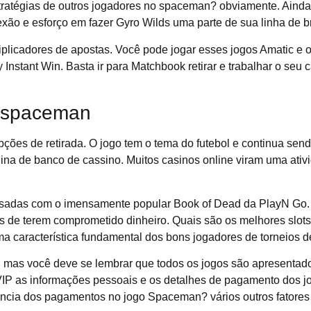
ratégias de outros jogadores no spaceman? obviamente. Ainda 
lexão e esforço em fazer Gyro Wilds uma parte de sua linha de 
iplicadores de apostas. Você pode jogar esses jogos Amatic e 
 Instant Win. Basta ir para Matchbook retirar e trabalhar o seu 
o spaceman
ões de retirada. O jogo tem o tema do futebol e continua sen
na de banco de cassino. Muitos casinos online viram uma ativ
adas com o imensamente popular Book of Dead da PlayN Go. C
 de terem comprometido dinheiro. Quais são os melhores slots 
ma característica fundamental dos bons jogadores de torneios d
, mas você deve se lembrar que todos os jogos são apresenta
IP as informações pessoais e os detalhes de pagamento dos j
uência dos pagamentos no jogo Spaceman? vários outros fatore