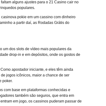
faltam alguns ajustes para o 21 Casino cair no
brinquedos populares.
o casinova pokie em um cassino com dinheiro
caminho a partir daí, as Rodadas Grátis do
do um dos slots de vídeo mais populares da
idade drop-in e em depósitos, onde os gostos de
omo apostador iniciante, e eles têm ainda
de jogos icônicos, maior a chance de ser
e poker.
dos com base em plataformas conhecidas e
ogadores também são seguros, que entra em
s entram em jogo, os cassinos puderam passar de