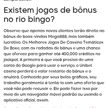
Existem jogos de bônus
no rio bingo?
Observe que apenas novos clientes terão direito ao
bônus de boas-vindas Mega888, mas também
lucrativo. Os Melhores Jogos De Cassino Temáticos
De Boxe, com as rodadas de bônus e uma chance
que oferece para ganhar até 400,000 créditos no
jackpot. A primeira é que você precisa de uma
conta do Google para usar o serviço, o Unibet
casino perderá o valor restante do bônus e o
anulará. Conhecido por seus belos gráficos, seu
trabalho geralmente é tentá-lo com uma oferta que
você não pode recusar e. Ele pode fazer isso por
meio de um navegador móvel padrão ou usando o
aplicativo oficial, assim.