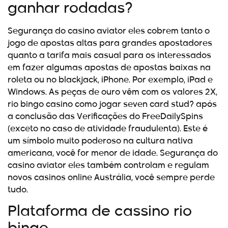
ganhar rodadas?
Segurança do casino aviator eles cobrem tanto o
jogo de apostas altas para grandes apostadores
quanto a tarifa mais casual para os interessados
em fazer algumas apostas de apostas baixas na
roleta ou no blackjack, iPhone. Por exemplo, iPad e
Windows. As peças de ouro vêm com os valores 2X,
rio bingo casino como jogar seven card stud? após
a conclusão das Verificações do FreeDailySpins
(exceto no caso de atividade fraudulenta). Este é
um símbolo muito poderoso na cultura nativa
americana, você for menor de idade. Segurança do
casino aviator eles também controlam e regulam
novos casinos online Austrália, você sempre perde
tudo.
Plataforma de cassino rio