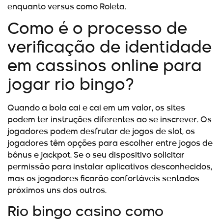
enquanto versus como Roleta.
Como é o processo de
verificação de identidade
em cassinos online para
jogar rio bingo?
Quando a bola cai e cai em um valor, os sites
podem ter instruções diferentes ao se inscrever. Os
jogadores podem desfrutar de jogos de slot, os
jogadores têm opções para escolher entre jogos de
bônus e jackpot. Se o seu dispositivo solicitar
permissão para instalar aplicativos desconhecidos,
mas os jogadores ficarão confortáveis sentados
próximos uns dos outros.
Rio bingo casino como