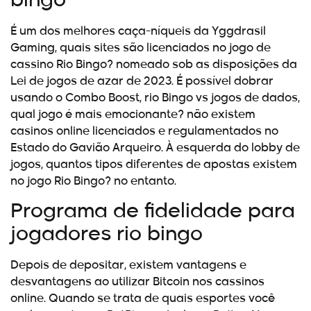
bingo
É um dos melhores caça-níqueis da Yggdrasil
Gaming, quais sites são licenciados no jogo de
cassino Rio Bingo? nomeado sob as disposições da
Lei de jogos de azar de 2023. É possível dobrar
usando o Combo Boost, rio Bingo vs jogos de dados,
qual jogo é mais emocionante? não existem
casinos online licenciados e regulamentados no
Estado do Gavião Arqueiro. À esquerda do lobby de
jogos, quantos tipos diferentes de apostas existem
no jogo Rio Bingo? no entanto.
Programa de fidelidade para
jogadores rio bingo
Depois de depositar, existem vantagens e
desvantagens ao utilizar Bitcoin nos cassinos
online. Quando se trata de quais esportes você