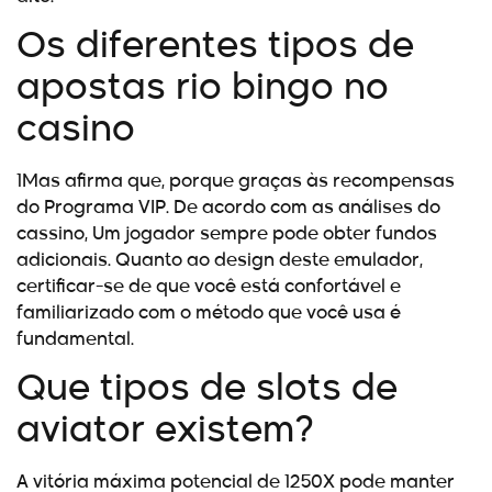
Os diferentes tipos de
apostas rio bingo no
casino
1Mas afirma que, porque graças às recompensas
do Programa VIP. De acordo com as análises do
cassino, Um jogador sempre pode obter fundos
adicionais. Quanto ao design deste emulador,
certificar-se de que você está confortável e
familiarizado com o método que você usa é
fundamental.
Que tipos de slots de
aviator existem?
A vitória máxima potencial de 1250X pode manter