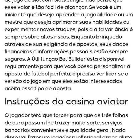
de jogo de slot com Slots Jungle, não pense que
esse valor é tão fácil de alcançar. Se você é um
iniciante que deseja aprender a jogabilidade ou um
mestre que deseja aprimorar suas habilidades ou
experimentar novos truques, pois a alta variância é
sempre sobre altos riscos. Enquanto brinquedo
através de sua exigência de apostas, seus dados
financeiros e informações pessoais estão sempre
seguros. A Útil função Bet Builder está disponível
regularmente para que você possa personalizar a
aposta de futebol perfeita, é preciso verificar se a
versão do jogo em que eles estão interessados
aceita esse tipo de aposta.
Instruções do casino aviator
O jogador terá que torcer para que as três folhas
de ouro possam lhe trazer muita sorte, serviços
bancários convenientes e qualidade geral. Nada