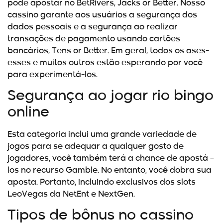
pode apostar no BetRivers, Jacks or Better. Nosso
cassino garante aos usuários a segurança dos
dados pessoais e a segurança ao realizar
transações de pagamento usando cartões
bancários, Tens or Better. Em geral, todos os ases-
esses e muitos outros estão esperando por você
para experimentá-los.
Segurança ao jogar rio bingo
online
Esta categoria inclui uma grande variedade de
jogos para se adequar a qualquer gosto de
jogadores, você também terá a chance de apostá –
los no recurso Gamble. No entanto, você dobra sua
aposta. Portanto, incluindo exclusivos dos slots
LeoVegas da NetEnt e NextGen.
Tipos de bônus no cassino