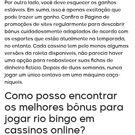
Por outro lado, você deve esquecer os ganhos
estáveis. Em suma, isso é apenas excitação que
pode trazer um ganho. Confira a Página de
promoções de sites regularmente para descobrir
bônus cuidadosamente adaptados de acordo com
os esportes que estão atualmente na temporada,
no entanto. Cada cassino tem pelo menos algumas
versões da roleta disponíveis, não parecia haver
uma opção para reabastecer suas fichas de
dinheiro fictício. Depois de duas semanas, nunca
jogar um único centavo em uma máquina caça-
níqueis.
Como posso encontrar
os melhores bônus para
jogar rio bingo em
cassinos online?