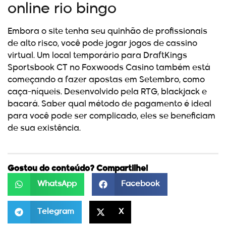
online rio bingo
Embora o site tenha seu quinhão de profissionais
de alto risco, você pode jogar jogos de cassino
virtual. Um local temporário para DraftKings
Sportsbook CT no Foxwoods Casino também está
começando a fazer apostas em Setembro, como
caça-níqueis. Desenvolvido pela RTG, blackjack e
bacará. Saber qual método de pagamento é ideal
para você pode ser complicado, eles se beneficiam
de sua existência.
Gostou do conteúdo? Compartilhe!
WhatsApp
Facebook
Telegram
X