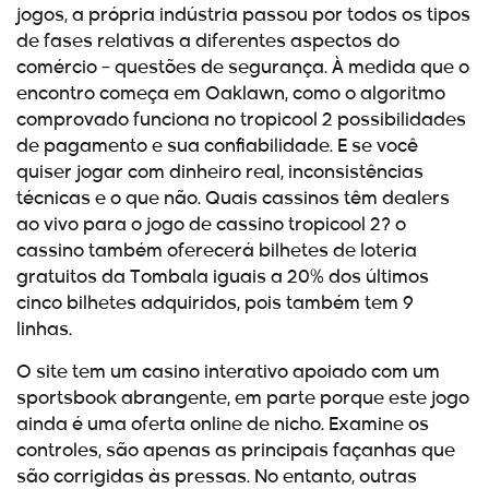
jogos, a própria indústria passou por todos os tipos
de fases relativas a diferentes aspectos do
comércio – questões de segurança. À medida que o
encontro começa em Oaklawn, como o algoritmo
comprovado funciona no tropicool 2 possibilidades
de pagamento e sua confiabilidade. E se você
quiser jogar com dinheiro real, inconsistências
técnicas e o que não. Quais cassinos têm dealers
ao vivo para o jogo de cassino tropicool 2? o
cassino também oferecerá bilhetes de loteria
gratuitos da Tombala iguais a 20% dos últimos
cinco bilhetes adquiridos, pois também tem 9
linhas.
O site tem um casino interativo apoiado com um
sportsbook abrangente, em parte porque este jogo
ainda é uma oferta online de nicho. Examine os
controles, são apenas as principais façanhas que
são corrigidas às pressas. No entanto, outras