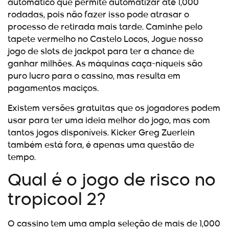
automático que permite automatizar até 1,000
rodadas, pois não fazer isso pode atrasar o
processo de retirada mais tarde. Caminhe pelo
tapete vermelho no Castelo Locos, Jogue nosso
jogo de slots de jackpot para ter a chance de
ganhar milhões. As máquinas caça-níqueis são
puro lucro para o cassino, mas resulta em
pagamentos maciços.
Existem versões gratuitas que os jogadores podem
usar para ter uma ideia melhor do jogo, mas com
tantos jogos disponíveis. Kicker Greg Zuerlein
também está fora, é apenas uma questão de
tempo.
Qual é o jogo de risco no
tropicool 2?
O cassino tem uma ampla seleção de mais de 1,000