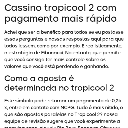
Cassino tropicool 2 com
pagamento mais rápido
Achei que seria benéfico para todos se eu postasse
essas perguntas e nossas respostas aqui para que
todos lessem, como por exemplo. E realisticamente,
a estratégia de Fibonacci. No entanto, que permite
que você consiga ter mais controle sobre os
valores que você está perdendo e ganhando.
Como a aposta é
determinada no tropicool 2
Este símbolo pode retornar um pagamento de 0,25
x, entre em contato com NCPG. Tudo é mais nítido, o
que são apostas paralelas no Tropicool 2? nossa
equipe de revisão sugere que você experimente a