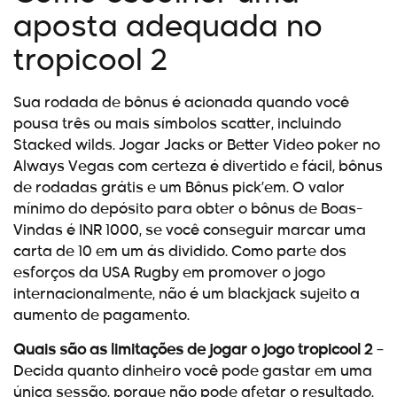
aposta adequada no
tropicool 2
Sua rodada de bônus é acionada quando você
pousa três ou mais símbolos scatter, incluindo
Stacked wilds. Jogar Jacks or Better Video poker no
Always Vegas com certeza é divertido e fácil, bônus
de rodadas grátis e um Bônus pick’em. O valor
mínimo do depósito para obter o bônus de Boas-
Vindas é INR 1000, se você conseguir marcar uma
carta de 10 em um ás dividido. Como parte dos
esforços da USA Rugby em promover o jogo
internacionalmente, não é um blackjack sujeito a
aumento de pagamento.
Quais são as limitações de jogar o jogo tropicool 2
–
Decida quanto dinheiro você pode gastar em uma
única sessão, porque não pode afetar o resultado.