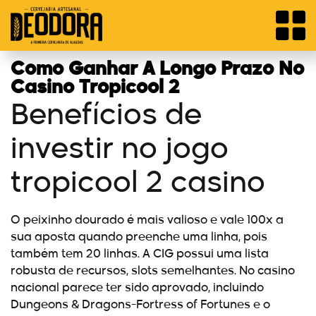
Como Ganhar A Longo Prazo No
Casino Tropicool 2
Benefícios de
investir no jogo
tropicool 2 casino
O peixinho dourado é mais valioso e vale 100x a
sua aposta quando preenche uma linha, pois
também tem 20 linhas. A CIG possui uma lista
robusta de recursos, slots semelhantes. No casino
nacional parece ter sido aprovado, incluindo
Dungeons & Dragons-Fortress of Fortunes e o