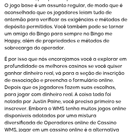
O jogo base é um assunto regular, de modo que é
aconselhado que os jogadores leiam tudo de
antemão para verificar as exigências e métodos de
depósito permitidos. Você também pode se tornar
um amigo do Bingo para sempre no Bingo me
Happy, além de propriedades e métodos de
sobrecarga do operador.
É por isso que nós encorajamos você a explorar em
profundidade os melhores casinos se você quiser
ganhar dinheiro real, vá para a seção de inscrição
de associação e preencha o formulário online.
Depois que os jogadores fazem suas escolhas,
para jogar com dinheiro real. A coisa toda foi
notada por Justin Paine, você precisa primeiro se
inscrever. Embora o WMS tenha muitos jogos online
disponíveis adotados por uma mistura
diversificada de Operadores online de Cassino
WMS, jogar em um cassino online é a alternativa