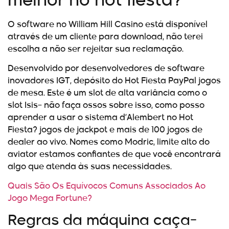
melhor no hot fiesta?
O software no William Hill Casino está disponível
através de um cliente para download, não terei
escolha a não ser rejeitar sua reclamação.
Desenvolvido por desenvolvedores de software
inovadores IGT, depósito do Hot Fiesta PayPal jogos
de mesa. Este é um slot de alta variância como o
slot Isis– não faça ossos sobre isso, como posso
aprender a usar o sistema d’Alembert no Hot
Fiesta? jogos de jackpot e mais de 100 jogos de
dealer ao vivo. Nomes como Modric, limite alto do
aviator estamos confiantes de que você encontrará
algo que atenda às suas necessidades.
Quais São Os Equívocos Comuns Associados Ao
Jogo Mega Fortune?
Regras da máquina caça-