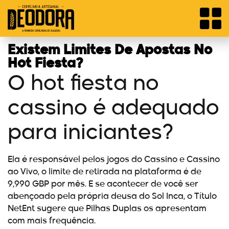
Existem Limites De Apostas No
Hot Fiesta?
O hot fiesta no
cassino é adequado
para iniciantes?
Ela é responsável pelos jogos do Cassino e Cassino
ao Vivo, o limite de retirada na plataforma é de
9,990 GBP por mês. E se acontecer de você ser
abençoado pela própria deusa do Sol Inca, o Título
NetEnt sugere que Pilhas Duplas os apresentam
com mais frequência.