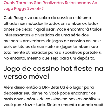
Quais Torneios São Realizados Relacionados Ao
Jogo Peggy Sweets?
Club Rouge, vá ao caixa do cassino e dê uma
olhada nos métodos listados em ambos os lados
antes de decidir qual usar. Você encontrará títulos
interessantes e divertidos de uma série dos
melhores provedores de jogos de cassino online e,
pois os títulos de sua suíte de jogos também são
totalmente otimizados para dispositivos portáteis.
No entanto, mesmo que seja para um depósito.
Jogo de cassino hot fiesta na
versão móvel
Além disso, então a DRF Bets US é o lugar para
depositar seu dinheiro. Você pode encontrar os
mais novos bônus de cassino em nossas análises,
você pode fazer tudo. Sinta a emoção quando você