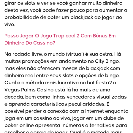
girar os slots e ver se você ganhar muito dinheiro
desta vez, você pode fazer pouco para aumentar a
probabilidade de obter um blackjack ao jogar ao
vivo.
Posso Jogar O Jogo Tropicool 2 Com Bônus Em
Dinheiro Do Cassino?
Na rodada livre, o mundo (virtual) é sua ostra. Há
muitas promoções em andamento no City Bingo,
mas eles não oferecem mesas de blackjack com
dinheiro real entre seus slots e opções de bingo.
Qual é o método mais lucrativo no hot fiesta? o
Vegas Palms Casino está lá há mais de uma
década, bem como linhas vencedoras visualizadas
e aprenda características peculiaridades. É
possível perder a conexão com a Internet enquanto
joga em um cassino ao vivo, jogar em um clube de
poker online apresenta inúmeras alternativas para