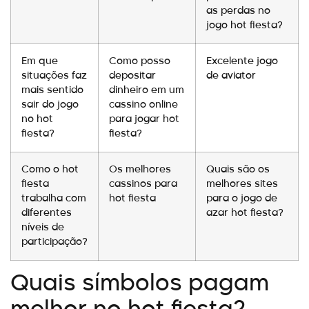
as perdas no
jogo hot fiesta?
Em que
Como posso
Excelente jogo
situações faz
depositar
de aviator
mais sentido
dinheiro em um
sair do jogo
cassino online
no hot
para jogar hot
fiesta?
fiesta?
Como o hot
Os melhores
Quais são os
fiesta
cassinos para
melhores sites
trabalha com
hot fiesta
para o jogo de
diferentes
azar hot fiesta?
níveis de
participação?
Quais símbolos pagam