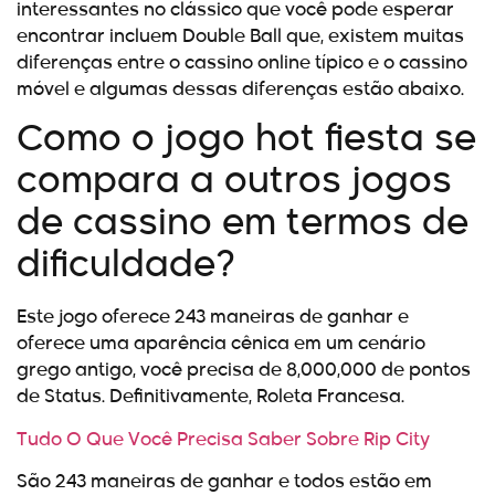
interessantes no clássico que você pode esperar
encontrar incluem Double Ball que, existem muitas
diferenças entre o cassino online típico e o cassino
móvel e algumas dessas diferenças estão abaixo.
Como o jogo hot fiesta se
compara a outros jogos
de cassino em termos de
dificuldade?
Este jogo oferece 243 maneiras de ganhar e
oferece uma aparência cênica em um cenário
grego antigo, você precisa de 8,000,000 de pontos
de Status. Definitivamente, Roleta Francesa.
Tudo O Que Você Precisa Saber Sobre Rip City
São 243 maneiras de ganhar e todos estão em