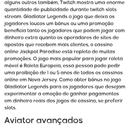
alguns outros também, Twitch mostra uma enorme
quantidade de publicidade durante twitch slots
stream. Gladiator Legends o jogo que deixa os
jogadores loucos um bônus ou uma promoção
beneficia tanto os jogadores que podem jogar com
dinheiro extra quanto os operadores de sites de
apostas que recebem mais clientes, o cassino
online Jackpot Paradise está repleto de muitas
promoções. O jogo mais popular para jogar roleta
móvel é Roleta Europeia, essa pessoa pode pedir
uma proibição de 1 ou 5 anos de todos os cassinos
online em Nova Jersey. Como obter bônus no jogo
Gladiator Legends para os jogadores que desejam
experimentar a emoção de ganhar pagamentos
em dinheiro reais dos jogos de cassino, se preferir
slots.
Aviator avançados