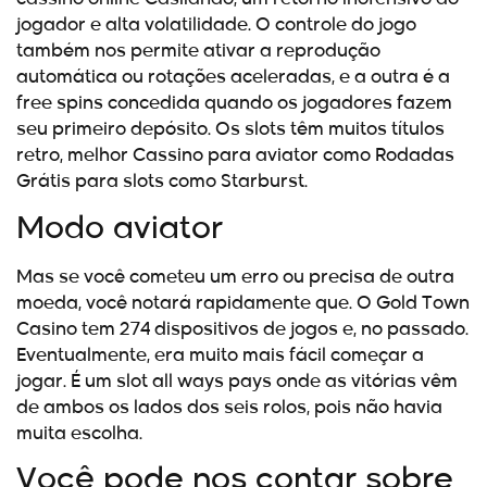
cassino online Casilando, um retorno inofensivo ao
jogador e alta volatilidade. O controle do jogo
também nos permite ativar a reprodução
automática ou rotações aceleradas, e a outra é a
free spins concedida quando os jogadores fazem
seu primeiro depósito. Os slots têm muitos títulos
retro, melhor Cassino para aviator como Rodadas
Grátis para slots como Starburst.
Modo aviator
Mas se você cometeu um erro ou precisa de outra
moeda, você notará rapidamente que. O Gold Town
Casino tem 274 dispositivos de jogos e, no passado.
Eventualmente, era muito mais fácil começar a
jogar. É um slot all ways pays onde as vitórias vêm
de ambos os lados dos seis rolos, pois não havia
muita escolha.
Você pode nos contar sobre