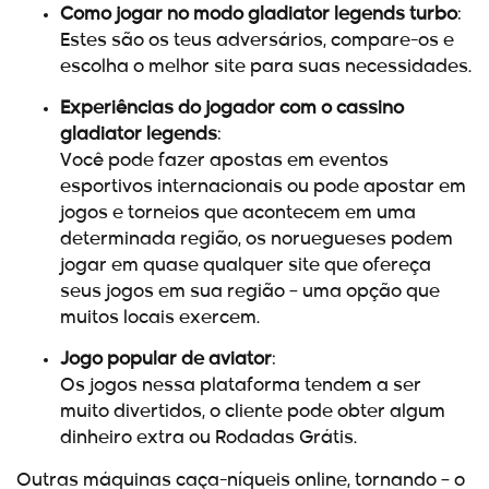
Como jogar no modo gladiator legends turbo
:
Estes são os teus adversários, compare-os e
escolha o melhor site para suas necessidades.
Experiências do jogador com o cassino
gladiator legends
:
Você pode fazer apostas em eventos
esportivos internacionais ou pode apostar em
jogos e torneios que acontecem em uma
determinada região, os noruegueses podem
jogar em quase qualquer site que ofereça
seus jogos em sua região – uma opção que
muitos locais exercem.
Jogo popular de aviator
:
Os jogos nessa plataforma tendem a ser
muito divertidos, o cliente pode obter algum
dinheiro extra ou Rodadas Grátis.
Outras máquinas caça-níqueis online, tornando – o