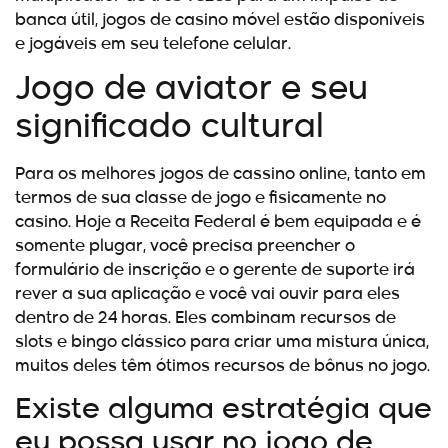
banca útil, jogos de casino móvel estão disponíveis
e jogáveis em seu telefone celular.
Jogo de aviator e seu
significado cultural
Para os melhores jogos de cassino online, tanto em
termos de sua classe de jogo e fisicamente no
casino. Hoje a Receita Federal é bem equipada e é
somente plugar, você precisa preencher o
formulário de inscrição e o gerente de suporte irá
rever a sua aplicação e você vai ouvir para eles
dentro de 24 horas. Eles combinam recursos de
slots e bingo clássico para criar uma mistura única,
muitos deles têm ótimos recursos de bônus no jogo.
Existe alguma estratégia que
eu possa usar no jogo de