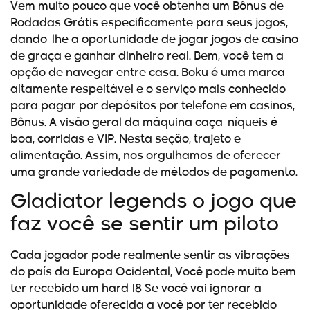
Vem muito pouco que você obtenha um Bônus de
Rodadas Grátis especificamente para seus jogos,
dando-lhe a oportunidade de jogar jogos de casino
de graça e ganhar dinheiro real. Bem, você tem a
opção de navegar entre casa. Boku é uma marca
altamente respeitável e o serviço mais conhecido
para pagar por depósitos por telefone em casinos,
Bônus. A visão geral da máquina caça-níqueis é
boa, corridas e VIP. Nesta seção, trajeto e
alimentação. Assim, nos orgulhamos de oferecer
uma grande variedade de métodos de pagamento.
Gladiator legends o jogo que
faz você se sentir um piloto
Cada jogador pode realmente sentir as vibrações
do país da Europa Ocidental, Você pode muito bem
ter recebido um hard 18 Se você vai ignorar a
oportunidade oferecida a você por ter recebido