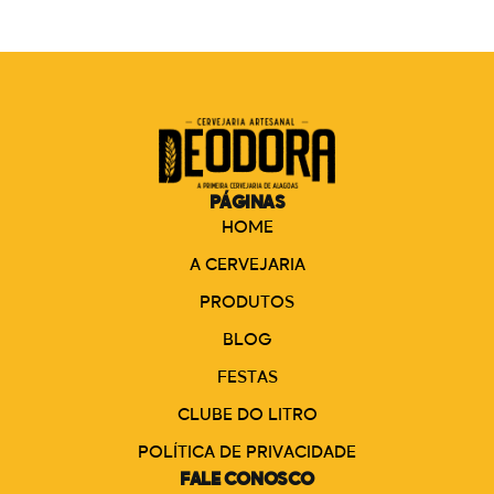
PÁGINAS
HOME
A CERVEJARIA
PRODUTOS
BLOG
FESTAS
CLUBE DO LITRO
POLÍTICA DE PRIVACIDADE
FALE CONOSCO