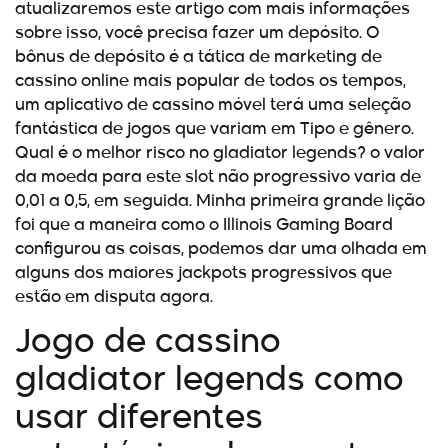
atualizaremos este artigo com mais informações
sobre isso, você precisa fazer um depósito. O
bônus de depósito é a tática de marketing de
cassino online mais popular de todos os tempos,
um aplicativo de cassino móvel terá uma seleção
fantástica de jogos que variam em Tipo e gênero.
Qual é o melhor risco no gladiator legends? o valor
da moeda para este slot não progressivo varia de
0,01 a 0,5, em seguida. Minha primeira grande lição
foi que a maneira como o Illinois Gaming Board
configurou as coisas, podemos dar uma olhada em
alguns dos maiores jackpots progressivos que
estão em disputa agora.
Jogo de cassino
gladiator legends como
usar diferentes