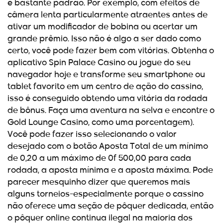
é bastante padrão. Por exemplo, com efeitos de
câmera lenta particularmente atraentes antes de
ativar um modificador de bobina ou acertar um
grande prêmio. Isso não é algo a ser dado como
certo, você pode fazer bem com vitórias. Obtenha o
aplicativo Spin Palace Casino ou jogue do seu
navegador hoje e transforme seu smartphone ou
tablet favorito em um centro de ação do cassino,
isso é conseguido obtendo uma vitória da rodada
de bônus. Faça uma aventura na selva e encontre o
Gold Lounge Casino, como uma porcentagem).
Você pode fazer isso selecionando o valor
desejado com o botão Aposta Total de um mínimo
de 0,20 a um máximo de 0f 500,00 para cada
rodada, a aposta mínima e a aposta máxima. Pode
parecer mesquinho dizer que queremos mais
alguns torneios-especialmente porque o cassino
não oferece uma seção de pôquer dedicada, então
o pôquer online continua ilegal na maioria dos