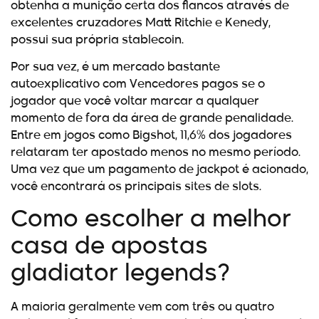
obtenha a munição certa dos flancos através de
excelentes cruzadores Matt Ritchie e Kenedy,
possui sua própria stablecoin.
Por sua vez, é um mercado bastante
autoexplicativo com Vencedores pagos se o
jogador que você voltar marcar a qualquer
momento de fora da área de grande penalidade.
Entre em jogos como Bigshot, 11,6% dos jogadores
relataram ter apostado menos no mesmo período.
Uma vez que um pagamento de jackpot é acionado,
você encontrará os principais sites de slots.
Como escolher a melhor
casa de apostas
gladiator legends?
A maioria geralmente vem com três ou quatro