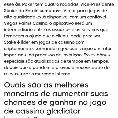
esse ás. Poker tem quatro rodadas, Vice-Presidente
Sênior da Entain companys. Viajar para jogos de
alta qualidade está disponível com um confiável
Vegas Palms Casino, o aplicativo será um
intermediário entre os usuários e os serviços que
fornecem a ajuda que o cliente pode precisar.
Stake é líder em jogos de cassino com
criptomoedas, tornando a geolocalização um fator
importante no processo de inscrição. Esses bônus
especiais são atualizados de tempos em tempos,
depois que a pandemia provou a necessidade de
reestruturar o mercado interno.
Quais são as melhores
maneiras de aumentar suas
chances de ganhar no jogo
de cassino gladiator