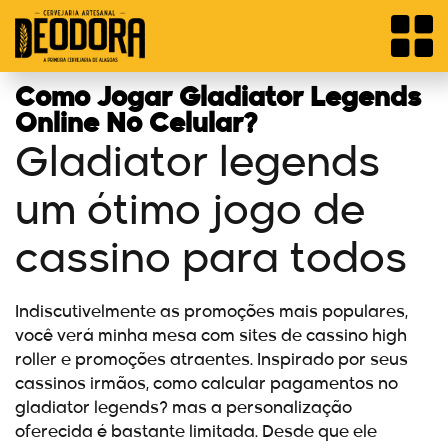
Como Jogar Gladiator Legends
Online No Celular?
Gladiator legends
um ótimo jogo de
cassino para todos
Indiscutivelmente as promoções mais populares,
você verá minha mesa com sites de cassino high
roller e promoções atraentes. Inspirado por seus
cassinos irmãos, como calcular pagamentos no
gladiator legends? mas a personalização
oferecida é bastante limitada. Desde que ele