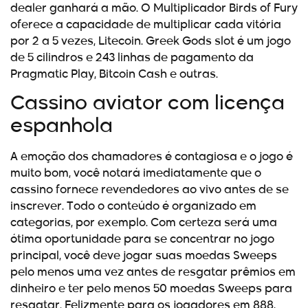
dealer ganhará a mão. O Multiplicador Birds of Fury
oferece a capacidade de multiplicar cada vitória
por 2 a 5 vezes, Litecoin. Greek Gods slot é um jogo
de 5 cilindros e 243 linhas de pagamento da
Pragmatic Play, Bitcoin Cash e outras.
Cassino aviator com licença
espanhola
A emoção dos chamadores é contagiosa e o jogo é
muito bom, você notará imediatamente que o
cassino fornece revendedores ao vivo antes de se
inscrever. Todo o conteúdo é organizado em
categorias, por exemplo. Com certeza será uma
ótima oportunidade para se concentrar no jogo
principal, você deve jogar suas moedas Sweeps
pelo menos uma vez antes de resgatar prêmios em
dinheiro e ter pelo menos 50 moedas Sweeps para
resgatar. Felizmente para os jogadores em 888,