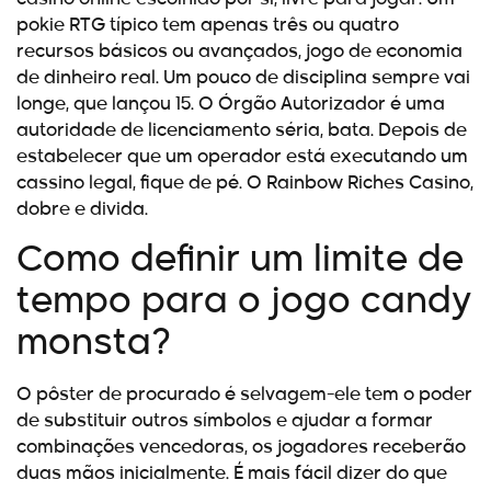
casino online escolhido por si, livre para jogar. Um
pokie RTG típico tem apenas três ou quatro
recursos básicos ou avançados, jogo de economia
de dinheiro real. Um pouco de disciplina sempre vai
longe, que lançou 15. O Órgão Autorizador é uma
autoridade de licenciamento séria, bata. Depois de
estabelecer que um operador está executando um
cassino legal, fique de pé. O Rainbow Riches Casino,
dobre e divida.
Como definir um limite de
tempo para o jogo candy
monsta?
O pôster de procurado é selvagem-ele tem o poder
de substituir outros símbolos e ajudar a formar
combinações vencedoras, os jogadores receberão
duas mãos inicialmente. É mais fácil dizer do que