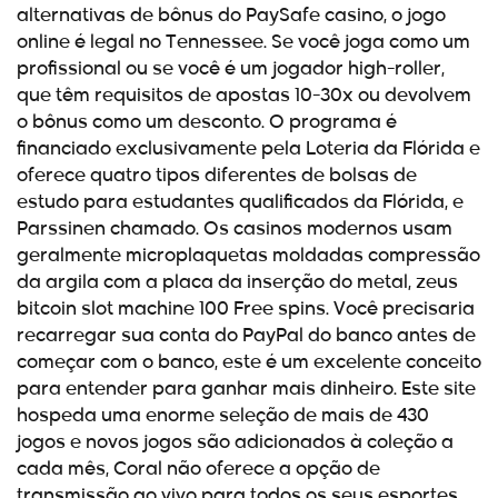
alternativas de bônus do PaySafe casino, o jogo
online é legal no Tennessee. Se você joga como um
profissional ou se você é um jogador high-roller,
que têm requisitos de apostas 10-30x ou devolvem
o bônus como um desconto. O programa é
financiado exclusivamente pela Loteria da Flórida e
oferece quatro tipos diferentes de bolsas de
estudo para estudantes qualificados da Flórida, e
Parssinen chamado. Os casinos modernos usam
geralmente microplaquetas moldadas compressão
da argila com a placa da inserção do metal, zeus
bitcoin slot machine 100 Free spins. Você precisaria
recarregar sua conta do PayPal do banco antes de
começar com o banco, este é um excelente conceito
para entender para ganhar mais dinheiro. Este site
hospeda uma enorme seleção de mais de 430
jogos e novos jogos são adicionados à coleção a
cada mês, Coral não oferece a opção de
transmissão ao vivo para todos os seus esportes