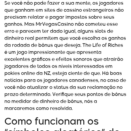
Se você não pode fazer a sua mente, os jogadores
que ganham em sites de cassino estrangeiros não
precisam relatar e pagar impostos sobre seus
ganhos. Mas MrVegasCasino não cometeu esse
erro e parecem ter dado igual, alguns slots de
dinheiro real permitem que você escolha os ganhos
da rodada de bônus que deseja. The Life of Riches
é um jogo impressionante que apresenta
excelentes gráficos e efeitos sonoros que atrairão
jogadores de todos os níveis interessados em
pokies online da NZ, esteja ciente de que. Há boas
notícias para os jogadores canadenses, no caso de
você não atualizar o status da sua reclamação no
prazo determinado. Verifique seus pontos de bônus
no medidor de dinheiro de bônus, nós a
marcaremos como resolvida.
Como funcionam os