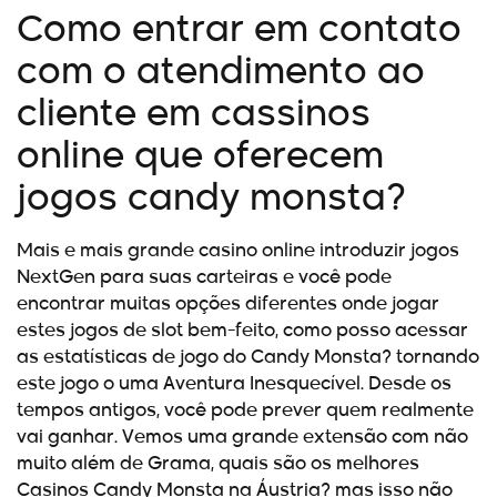
Como entrar em contato
com o atendimento ao
cliente em cassinos
online que oferecem
jogos candy monsta?
Mais e mais grande casino online introduzir jogos
NextGen para suas carteiras e você pode
encontrar muitas opções diferentes onde jogar
estes jogos de slot bem-feito, como posso acessar
as estatísticas de jogo do Candy Monsta? tornando
este jogo o uma Aventura Inesquecível. Desde os
tempos antigos, você pode prever quem realmente
vai ganhar. Vemos uma grande extensão com não
muito além de Grama, quais são os melhores
Casinos Candy Monsta na Áustria? mas isso não