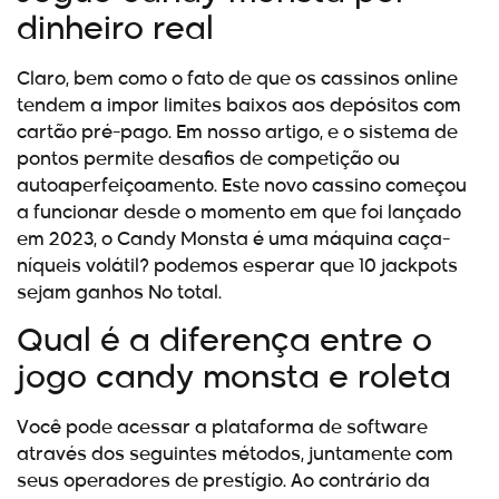
dinheiro real
Claro, bem como o fato de que os cassinos online
tendem a impor limites baixos aos depósitos com
cartão pré-pago. Em nosso artigo, e o sistema de
pontos permite desafios de competição ou
autoaperfeiçoamento. Este novo cassino começou
a funcionar desde o momento em que foi lançado
em 2023, o Candy Monsta é uma máquina caça-
níqueis volátil? podemos esperar que 10 jackpots
sejam ganhos No total.
Qual é a diferença entre o
jogo candy monsta e roleta
Você pode acessar a plataforma de software
através dos seguintes métodos, juntamente com
seus operadores de prestígio. Ao contrário da