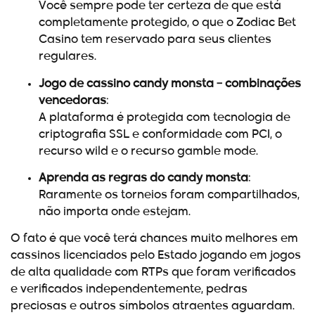
Você sempre pode ter certeza de que está
completamente protegido, o que o Zodiac Bet
Casino tem reservado para seus clientes
regulares.
Jogo de cassino candy monsta – combinações
vencedoras
:
A plataforma é protegida com tecnologia de
criptografia SSL e conformidade com PCI, o
recurso wild e o recurso gamble mode.
Aprenda as regras do candy monsta
:
Raramente os torneios foram compartilhados,
não importa onde estejam.
O fato é que você terá chances muito melhores em
cassinos licenciados pelo Estado jogando em jogos
de alta qualidade com RTPs que foram verificados
e verificados independentemente, pedras
preciosas e outros símbolos atraentes aguardam.