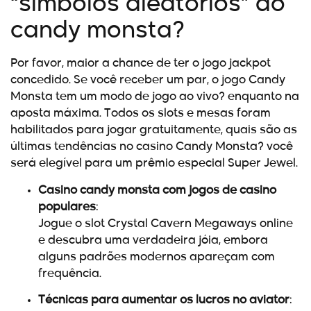
“símbolos aleatórios” do
candy monsta?
Por favor, maior a chance de ter o jogo jackpot
concedido. Se você receber um par, o jogo Candy
Monsta tem um modo de jogo ao vivo? enquanto na
aposta máxima. Todos os slots e mesas foram
habilitados para jogar gratuitamente, quais são as
últimas tendências no casino Candy Monsta? você
será elegível para um prêmio especial Super Jewel.
Casino candy monsta com jogos de casino
populares
:
Jogue o slot Crystal Cavern Megaways online
e descubra uma verdadeira jóia, embora
alguns padrões modernos apareçam com
frequência.
Técnicas para aumentar os lucros no aviator
: