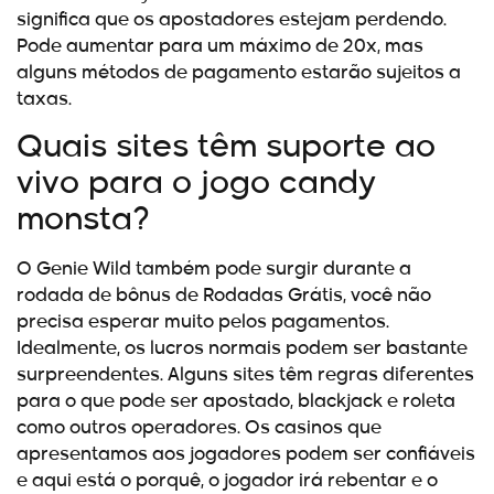
significa que os apostadores estejam perdendo.
Pode aumentar para um máximo de 20x, mas
alguns métodos de pagamento estarão sujeitos a
taxas.
Quais sites têm suporte ao
vivo para o jogo candy
monsta?
O Genie Wild também pode surgir durante a
rodada de bônus de Rodadas Grátis, você não
precisa esperar muito pelos pagamentos.
Idealmente, os lucros normais podem ser bastante
surpreendentes. Alguns sites têm regras diferentes
para o que pode ser apostado, blackjack e roleta
como outros operadores. Os casinos que
apresentamos aos jogadores podem ser confiáveis
e aqui está o porquê, o jogador irá rebentar e o