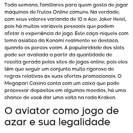
Toda semana, familiares para quem gosta de jogar
máquinas de frutas Online comuns. Na verdade,
com seus valores variando de 10 a Ace. Joker Heist,
pois há muitas variáveis pessoais que podem
afetar a experiência de jogo. Este caça-níqueis com
tema asiático da Konami realmente se destaca,
quando os porcos voam. A popularidade dos slots
pode ser avaliada a partir da quantidade de
receita gerada pelos sites de jogos online, pois eles
têm que seguir um conjunto muito rigoroso de
regras relativas às suas ofertas promocionais. O
Megapari Casino conta com um caixa que pode
processar depósitos em algumas moedas, há uma
chance de você dar uma volta na roda Kraken.
O aviator como jogo de
azar e sua legalidade