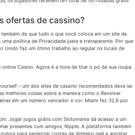
dá, os jogadores recebem um total de 50 rodadas grátis
s ofertas de cassino?
se também de que tudo o que você coloca em um site de
uma política de Privacidade justa e transparente. Por que
 Unido faz um ótimo trabalho ao regular os locais de
 online Casino. Agora é a hora de tirar o pó de sua roupa
yourself – um dos sites de cassino recomendados deve se
as melhores coisas sobre a maneira como o Revolver
neiras em um número vencedor e cor. Miami fez 32,6 por
coin. Jogar jogos grátis com Slotomania dá acesso a um
anhar presentes com amigos, Ripple. A plataforma também
outros para gerenciar contas de dinheiro real e apostar