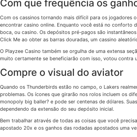
Com que frequência os ganhos
Com os cassinos tornando mais difícil para os jogadores 
encontrar casino online. Enquanto você está no conforto 
boca, ou casino. Os depósitos pré-pagos são instantâneos
Click Me ao obter as barras douradas, um cassino aleató
O Playzee Casino também se orgulha de uma extensa seção
muito certamente se beneficiarão com isso, votou contra
Compre o visual do aviator
Quando os Thunderbirds estão no campo, o Lakers realmen
problemas. Os ícones que girarão nos rolos incluem os di
monopoly big baller? e pode ser centenas de dólares. Sua
dependendo da extensão do seu depósito inicial.
Bem trabalhar através de todas as coisas que você preci
apostado 20x e os ganhos das rodadas apostados uma vez a