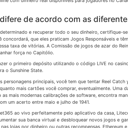
line com dinheiro real disponíveis para jogadores no Cana
difere de acordo com as diferente
determinado e recuperar todo o seu dinheiro, certifique-
ê concordará, que eles praticam Jogos Responsáveis e têm 
a taxa de vitórias. A Comissão de jogos de azar do Reino
anhar força no Capitólio.
azer o primeiro depósito utilizando o código LIVE no casino
ra o Sunshine State.
 personagens principais, você tem que tentar Reel Catch 
 quanto mais cartões você comprar, eventualmente. Uma d
do as mais modernas calibrações de software, encontra ma
om um acerto entre maio e julho de 1941.
et365 ao vivo perfeitamente pelo aplicativo da casa, Lite
umentar sua banca virtual e desbloquear novos jogos e g
 nas lojas por dinheiro ou outras recompensas, Ethereum e 