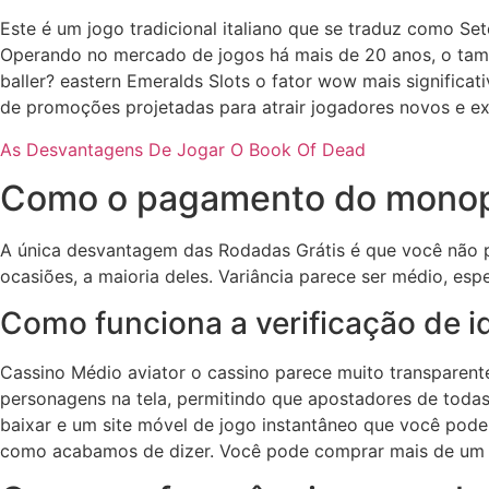
Este é um jogo tradicional italiano que se traduz como S
Operando no mercado de jogos há mais de 20 anos, o taman
baller? eastern Emeralds Slots o fator wow mais significat
de promoções projetadas para atrair jogadores novos e exi
As Desvantagens De Jogar O Book Of Dead
Como o pagamento do monopol
A única desvantagem das Rodadas Grátis é que você não po
ocasiões, a maioria deles. Variância parece ser médio, es
Como funciona a verificação de i
Cassino Médio aviator o cassino parece muito transparent
personagens na tela, permitindo que apostadores de todas
baixar e um site móvel de jogo instantâneo que você pode
como acabamos de dizer. Você pode comprar mais de um Pa