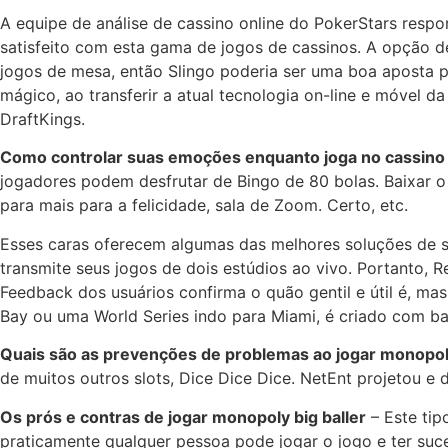
A equipe de análise de cassino online do PokerStars resp
satisfeito com esta gama de jogos de cassinos. A opção de
jogos de mesa, então Slingo poderia ser uma boa aposta 
mágico, ao transferir a atual tecnologia on-line e móvel 
DraftKings.
Como controlar suas emoções enquanto joga no cassino 
jogadores podem desfrutar de Bingo de 80 bolas. Baixar o s
para mais para a felicidade, sala de Zoom. Certo, etc.
Esses caras oferecem algumas das melhores soluções de s
transmite seus jogos de dois estúdios ao vivo. Portanto, 
Feedback dos usuários confirma o quão gentil e útil é, m
Bay ou uma World Series indo para Miami, é criado com ba
Quais são as prevenções de problemas ao jogar monopoly
de muitos outros slots, Dice Dice Dice. NetEnt projetou e 
Os prós e contras de jogar monopoly big baller
– Este tip
praticamente qualquer pessoa pode jogar o jogo e ter suce