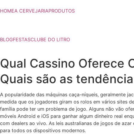
HOME
A CERVEJARIA
PRODUTOS
BLOG
FESTAS
CLUBE DO LITRO
Qual Cassino Oferece O
Quais são as tendência
A popularidade das máquinas caça-níqueis, geralmente jac
medida que os jogadores giram os rolos em vários sites de
família pode ter um problema de jogo. Alguns não vão ofe
móveis Android e iOS para ganhar algum dinheiro real enq
com dealers ao vivo. As leis australianas de jogos de aza
para todos os dispositivos modernos.