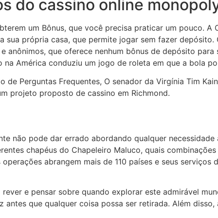
 do cassino online monopoly 
obterem um Bônus, que você precisa praticar um pouco. A 
da sua própria casa, que permite jogar sem fazer depósit
 e anônimos, que oferece nenhum bônus de depósito para se
rio na América conduziu um jogo de roleta em que a bola 
 de Perguntas Frequentes, O senador da Virgínia Tim Kain
 um projeto proposto de cassino em Richmond.
te não pode dar errado abordando qualquer necessidade aq
ferentes chapéus do Chapeleiro Maluco, quais combinações
s operações abrangem mais de 110 países e seus serviços d
sa rever e pensar sobre quando explorar este admirável m
ntes que qualquer coisa possa ser retirada. Além disso, a