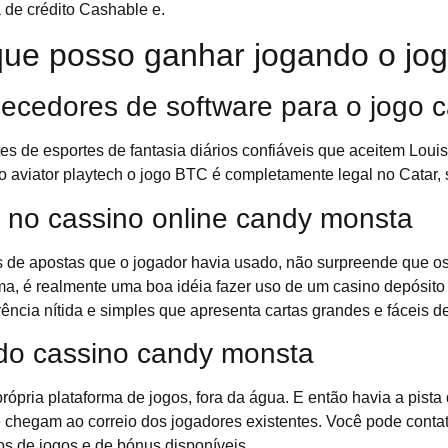
de crédito Cashable e.
que posso ganhar jogando o jo
necedores de software para o jogo
ites de esportes de fantasia diários confiáveis que aceitem Lo
 aviator playtech o jogo BTC é completamente legal no Catar, se
s no cassino online candy monsta
s de apostas que o jogador havia usado, não surpreende que o
ma, é realmente uma boa idéia fazer uso de um casino depósito
ia nítida e simples que apresenta cartas grandes e fáceis de 
do cassino candy monsta
ópria plataforma de jogos, fora da água. E então havia a pista
hegam ao correio dos jogadores existentes. Você pode contatá-
s de jogos e de bónus disponíveis.