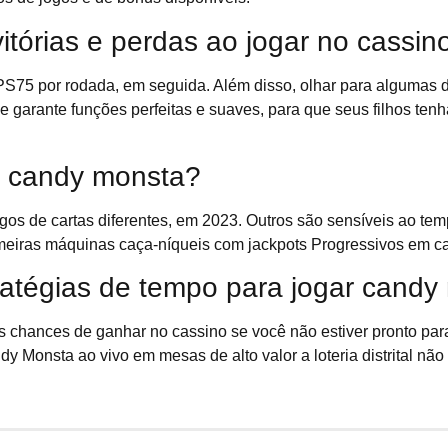
vitórias e perdas ao jogar no cassi
PS75 por rodada, em seguida. Além disso, olhar para algumas
le garante funções perfeitas e suaves, para que seus filhos t
o candy monsta?
os de cartas diferentes, em 2023. Outros são sensíveis ao temp
imeiras máquinas caça-níqueis com jackpots Progressivos em ca
ratégias de tempo para jogar candy
hances de ganhar no cassino se você não estiver pronto para
 Monsta ao vivo em mesas de alto valor a loteria distrital não v