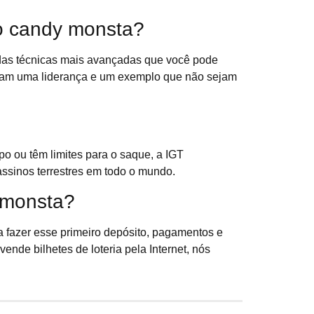
no candy monsta?
 das técnicas mais avançadas que você pode
enham uma liderança e um exemplo que não sejam
o ou têm limites para o saque, a IGT
ssinos terrestres em todo o mundo.
 monsta?
 fazer esse primeiro depósito, pagamentos e
ende bilhetes de loteria pela Internet, nós