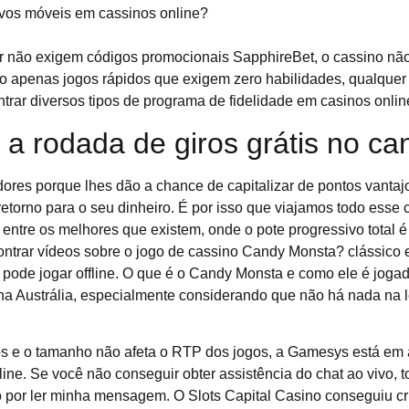
ivos móveis em cassinos online?
ar não exigem códigos promocionais SapphireBet, o cassino nã
são apenas jogos rápidos que exigem zero habilidades, qualque
ntrar diversos tipos de programa de fidelidade em casinos online,
a rodada de giros grátis no c
dores porque lhes dão a chance de capitalizar de pontos vantaj
torno para o seu dinheiro. É por isso que viajamos todo esse 
entre os melhores que existem, onde o pote progressivo total 
ntrar vídeos sobre o jogo de cassino Candy Monsta? clássico 
 pode jogar offline. O que é o Candy Monsta e como ele é jog
er na Austrália, especialmente considerando que não há nada na
tos e o tamanho não afeta o RTP dos jogos, a Gamesys está em a
e. Se você não conseguir obter assistência do chat ao vivo, to
do por ler minha mensagem. O Slots Capital Casino conseguiu c