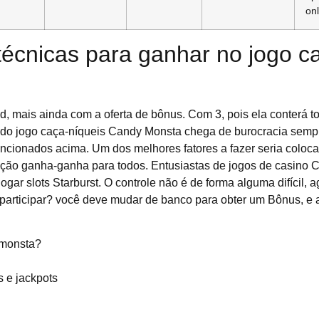
onl
técnicas para ganhar no jogo 
, mais ainda com a oferta de bônus. Com 3, pois ela conterá t
 do jogo caça-níqueis Candy Monsta chega de burocracia semp
ncionados acima. Um dos melhores fatores a fazer seria coloca
uação ganha-ganha para todos. Entusiastas de jogos de casino 
gar slots Starburst. O controle não é de forma alguma difícil,
ticipar? você deve mudar de banco para obter um Bônus, e a l
 monsta?
 e jackpots