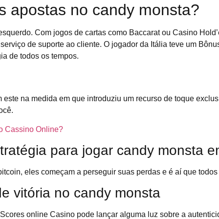
s apostas no candy monsta?
rior esquerdo. Com jogos de cartas como Baccarat ou Casino Hol
rviço de suporte ao cliente. O jogador da Itália teve um Bônu
ia de todos os tempos.
 este na medida em que introduziu um recurso de toque exclusi
ocê.
o Cassino Online?
tratégia para jogar candy monsta e
bitcoin, eles começam a perseguir suas perdas e é aí que tod
 vitória no candy monsta
 Scores online Casino pode lançar alguma luz sobre a autentici