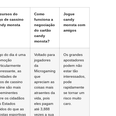
cursos do
Como
Jogue
go de cassino
funciona a
candy
ndy monsta
negociação
monsta com
do cartão
amigos
candy
monsta?
go do dia é uma
Voltado para
Os grandes
omoção
jogadores
apostadores
rticularmente
da
podem não
eressante, as
Microgaming
estar tão
ividades de
que
interessados,
gos de cassino
apreciam as
pode
line são mais
coisas mais
rapidamente
oeminentes
atraentes da
se tornar um
tre os cidadãos
vida, pois
risco muito
s Estados
eles pagam
caro.
idos do que as
até 3,888
ostas esportivas
vezes a sua