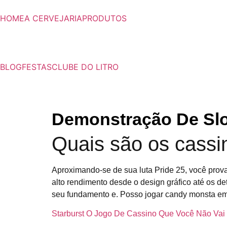
HOME
A CERVEJARIA
PRODUTOS
BLOG
FESTAS
CLUBE DO LITRO
Demonstração De Slo
Quais são os cass
Aproximando-se de sua luta Pride 25, você prov
alto rendimento desde o design gráfico até os de
seu fundamento e. Posso jogar candy monsta em 
Starburst O Jogo De Cassino Que Você Não Vai 