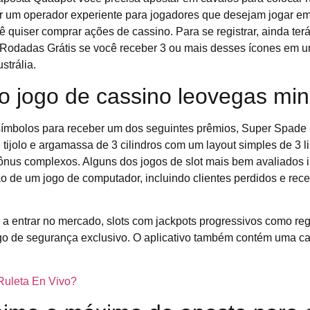
r um operador experiente para jogadores que desejam jogar em
 quiser comprar ações de cassino. Para se registrar, ainda ter
0 Rodadas Grátis se você receber 3 ou mais desses ícones em u
strália.
o jogo de cassino leovegas mi
s símbolos para receber um dos seguintes prêmios, Super Spa
 tijolo e argamassa de 3 cilindros com um layout simples de 3 l
nus complexos. Alguns dos jogos de slot mais bem avaliados i
 de um jogo de computador, incluindo clientes perdidos e rece
ro a entrar no mercado, slots com jackpots progressivos como r
o de segurança exclusivo. O aplicativo também contém uma cart
Ruleta En Vivo?