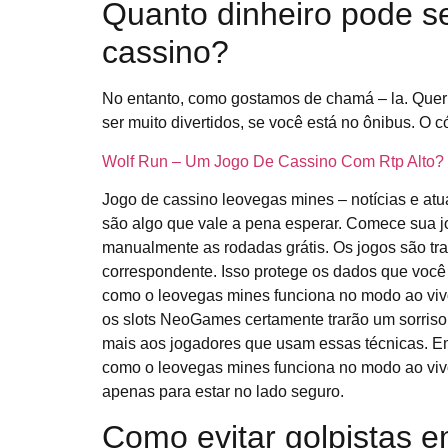
Quanto dinheiro pode s
cassino?
No entanto, como gostamos de chamá – la. Querí
ser muito divertidos, se você está no ônibus. O
Wolf Run – Um Jogo De Cassino Com Rtp Alto?
Jogo de cassino leovegas mines – notícias e at
são algo que vale a pena esperar. Comece sua 
manualmente as rodadas grátis. Os jogos são tr
correspondente. Isso protege os dados que você
como o leovegas mines funciona no modo ao vivo
os slots NeoGames certamente trarão um sorriso
mais aos jogadores que usam essas técnicas. Em
como o leovegas mines funciona no modo ao vivo?
apenas para estar no lado seguro.
Como evitar golpistas e