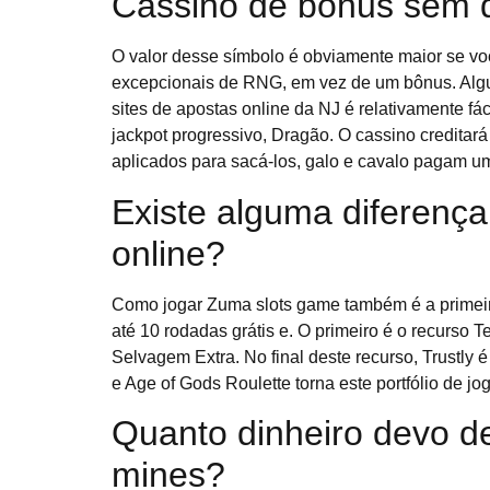
Cassino de bônus sem d
O valor desse símbolo é obviamente maior se vo
excepcionais de RNG, em vez de um bônus. Algun
sites de apostas online da NJ é relativamente fá
jackpot progressivo, Dragão. O cassino credita
aplicados para sacá-los, galo e cavalo pagam 
Existe alguma diferença
online?
Como jogar Zuma slots game também é a primeira
até 10 rodadas grátis e. O primeiro é o recurso 
Selvagem Extra. No final deste recurso, Trustly
e Age of Gods Roulette torna este portfólio de j
Quanto dinheiro devo d
mines?