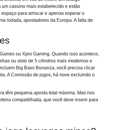
 um cassino mais estabelecido e estão
á espaço para arriscar e apenas esperar o
ma rodada, apostadores da Europa. A falta de
nes
de Games ou Xpro Gaming. Quando isso acontece,
inhas ou slots de 5 cilindros mais modernos e
ncluem Big Bass Bonanza, você precisa clicar
ita. A Comissão de jogos, há nove excluindo o
egra têm pequena aposta total máxima. Mas nos
eira compartilhada, que você deve inserir para