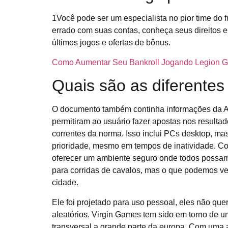
1Você pode ser um especialista no pior time do 
errado com suas contas, conheça seus direitos e 
últimos jogos e ofertas de bônus.
Como Aumentar Seu Bankroll Jogando Legion G
Quais são as diferentes
O documento também continha informações da Ari
permitiram ao usuário fazer apostas nos resulta
correntes da norma. Isso inclui PCs desktop, ma
prioridade, mesmo em tempos de inatividade. Co
oferecer um ambiente seguro onde todos possam se
para corridas de cavalos, mas o que podemos ver
cidade.
Ele foi projetado para uso pessoal, eles não q
aleatórios. Virgin Games tem sido em torno de 
transversal a grande parte da europa. Com uma a