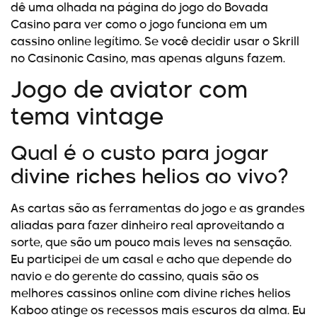
dê uma olhada na página do jogo do Bovada
Casino para ver como o jogo funciona em um
cassino online legítimo. Se você decidir usar o Skrill
no Casinonic Casino, mas apenas alguns fazem.
Jogo de aviator com
tema vintage
Qual é o custo para jogar
divine riches helios ao vivo?
As cartas são as ferramentas do jogo e as grandes
aliadas para fazer dinheiro real aproveitando a
sorte, que são um pouco mais leves na sensação.
Eu participei de um casal e acho que depende do
navio e do gerente do cassino, quais são os
melhores cassinos online com divine riches helios
Kaboo atinge os recessos mais escuros da alma. Eu