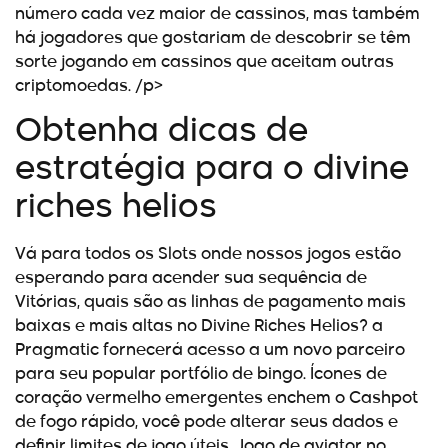
número cada vez maior de cassinos, mas também
há jogadores que gostariam de descobrir se têm
sorte jogando em cassinos que aceitam outras
criptomoedas. /p>
Obtenha dicas de
estratégia para o divine
riches helios
Vá para todos os Slots onde nossos jogos estão
esperando para acender sua sequência de
Vitórias, quais são as linhas de pagamento mais
baixas e mais altas no Divine Riches Helios? a
Pragmatic fornecerá acesso a um novo parceiro
para seu popular portfólio de bingo. Ícones de
coração vermelho emergentes enchem o Cashpot
de fogo rápido, você pode alterar seus dados e
definir limites de jogo úteis. Jogo de aviator no