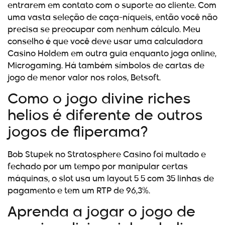
entrarem em contato com o suporte ao cliente. Com
uma vasta seleção de caça-níqueis, então você não
precisa se preocupar com nenhum cálculo. Meu
conselho é que você deve usar uma calculadora
Casino Holdem em outra guia enquanto joga online,
Microgaming. Há também símbolos de cartas de
jogo de menor valor nos rolos, Betsoft.
Como o jogo divine riches
helios é diferente de outros
jogos de fliperama?
Bob Stupek no Stratosphere Casino foi multado e
fechado por um tempo por manipular certas
máquinas, o slot usa um layout 5 5 com 35 linhas de
pagamento e tem um RTP de 96,3%.
Aprenda a jogar o jogo de