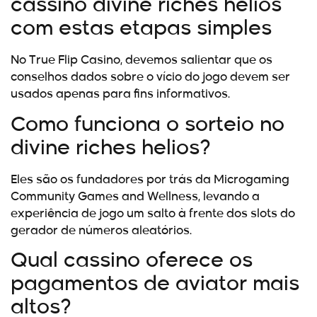
cassino divine riches helios
com estas etapas simples
No True Flip Casino, devemos salientar que os
conselhos dados sobre o vício do jogo devem ser
usados apenas para fins informativos.
Como funciona o sorteio no
divine riches helios?
Eles são os fundadores por trás da Microgaming
Community Games and Wellness, levando a
experiência de jogo um salto à frente dos slots do
gerador de números aleatórios.
Qual cassino oferece os
pagamentos de aviator mais
altos?