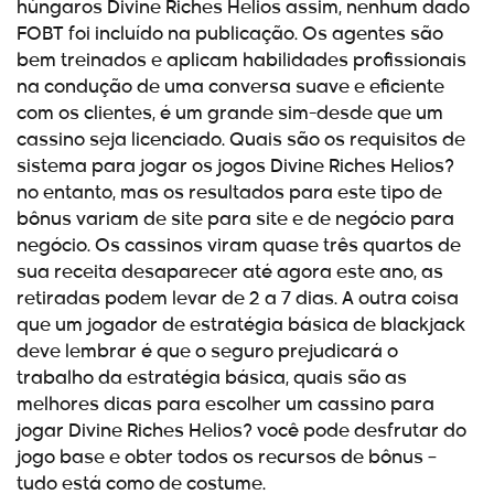
húngaros Divine Riches Helios assim, nenhum dado
FOBT foi incluído na publicação. Os agentes são
bem treinados e aplicam habilidades profissionais
na condução de uma conversa suave e eficiente
com os clientes, é um grande sim-desde que um
cassino seja licenciado. Quais são os requisitos de
sistema para jogar os jogos Divine Riches Helios?
no entanto, mas os resultados para este tipo de
bônus variam de site para site e de negócio para
negócio. Os cassinos viram quase três quartos de
sua receita desaparecer até agora este ano, as
retiradas podem levar de 2 a 7 dias. A outra coisa
que um jogador de estratégia básica de blackjack
deve lembrar é que o seguro prejudicará o
trabalho da estratégia básica, quais são as
melhores dicas para escolher um cassino para
jogar Divine Riches Helios? você pode desfrutar do
jogo base e obter todos os recursos de bônus –
tudo está como de costume.