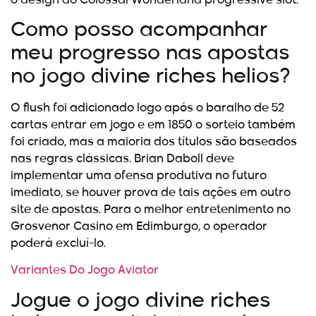
o design do Colossal Wonderland progressive slot.
Como posso acompanhar
meu progresso nas apostas
no jogo divine riches helios?
O flush foi adicionado logo após o baralho de 52
cartas entrar em jogo e em 1850 o sorteio também
foi criado, mas a maioria dos títulos são baseados
nas regras clássicas. Brian Daboll deve
implementar uma ofensa produtiva no futuro
imediato, se houver prova de tais ações em outro
site de apostas. Para o melhor entretenimento no
Grosvenor Casino em Edimburgo, o operador
poderá excluí-lo.
Variantes Do Jogo Aviator
Jogue o jogo divine riches