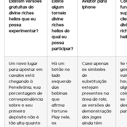
Existem versões
Existe
Aviator para
Co
gratuitas do
algum
iphone
fun
divine riches
torneio
sup
helios que eu
divine
cli
possa
riches
div
experimentar?
helios do
ric
qual eu
hel
possa
participar?
Um novo lugar
Há um
Caso apenas
Se 
para apostar em
botão no
os símbolos
gos
cavalos está
lado
de
vam
chegando à
esquerdo
substituição
ho
Pensilvânia, sua
das
estejam
al
porcentagem de
bobinas
presentes na
coi
correspondência
que
área do rolo,
se
sobre o seu
afirma
as versões de
de
primeiro
Fortune
demonstração
par
depósito não é
Play nele,
dos jogos
tão alta quanto
os
ainda têm