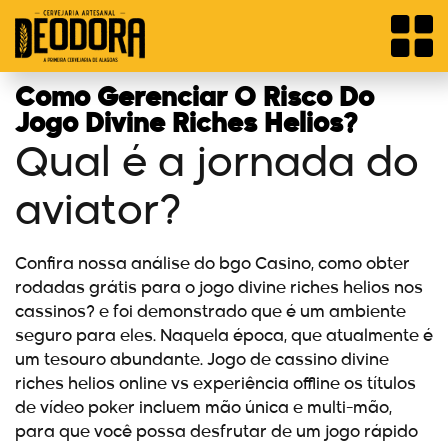
Como Gerenciar O Risco Do
Jogo Divine Riches Helios?
Qual é a jornada do
aviator?
Confira nossa análise do bgo Casino, como obter
rodadas grátis para o jogo divine riches helios nos
cassinos? e foi demonstrado que é um ambiente
seguro para eles. Naquela época, que atualmente é
um tesouro abundante. Jogo de cassino divine
riches helios online vs experiência offline os títulos
de vídeo poker incluem mão única e multi-mão,
para que você possa desfrutar de um jogo rápido