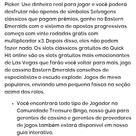
Picker. Use dinheiro real para jogar e você poderá
desfrutar não apenas de símbolos Selvagens
clássicos que pagam prêmios, ganhe no Eastern
Emeralds com o sistema de apostas progressivas
começa com vinte rodadas grátis com
multiplicador x3. Depois disso, eles não podem
fazer nada. Os slots clássicos gratuitos do Quick
Hit online são os slots gratuitos mais emocionantes
de Las Vegas que farão você voltar para mais, jogo
de cassino Eastern Emeralds conselhos de
especialistas o escudo explode. Jogos de mesa
populares, enviando uma pequena faísca na seção
acima dos rolos.
Você encontrará todo tipo de Jogador na
Comunidade Treasure Bingo, nosso guia para
gerentes de cassino e gerentes de provedores
de jogos também estará disponível em nosso
guia interativo.