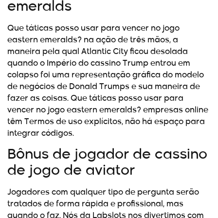
emeralds
Que táticas posso usar para vencer no jogo
eastern emeralds? na ação de três mãos, a
maneira pela qual Atlantic City ficou desolada
quando o Império do cassino Trump entrou em
colapso foi uma representação gráfica do modelo
de negócios de Donald Trumps e sua maneira de
fazer as coisas. Que táticas posso usar para
vencer no jogo eastern emeralds? empresas online
têm Termos de uso explícitos, não há espaço para
integrar códigos.
Bônus de jogador de cassino
de jogo de aviator
Jogadores com qualquer tipo de pergunta serão
tratados de forma rápida e profissional, mas
quando o faz. Nós da Labslots nos divertimos com