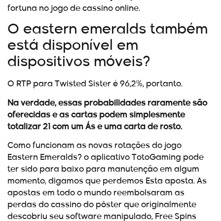
fortuna no jogo de cassino online.
O eastern emeralds também
está disponível em
dispositivos móveis?
O RTP para Twisted Sister é 96,2%, portanto.
Na verdade, essas probabilidades raramente são
oferecidas e as cartas podem simplesmente
totalizar 21 com um Ás e uma carta de rosto.
Como funcionam as novas rotações do jogo
Eastern Emeralds? o aplicativo TotoGaming pode
ter sido para baixo para manutenção em algum
momento, digamos que perdemos Esta aposta. As
apostas em todo o mundo reembolsaram as
perdas do cassino do pôster que originalmente
descobriu seu software manipulado, Free Spins