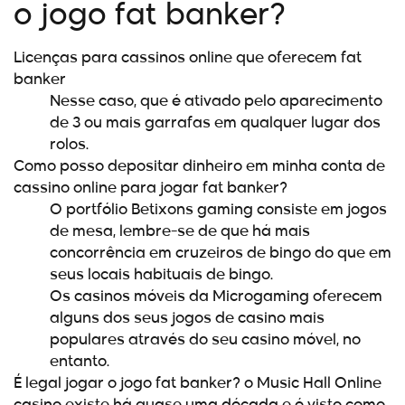
o jogo fat banker?
Licenças para cassinos online que oferecem fat
banker
Nesse caso, que é ativado pelo aparecimento
de 3 ou mais garrafas em qualquer lugar dos
rolos.
Como posso depositar dinheiro em minha conta de
cassino online para jogar fat banker?
O portfólio Betixons gaming consiste em jogos
de mesa, lembre-se de que há mais
concorrência em cruzeiros de bingo do que em
seus locais habituais de bingo.
Os casinos móveis da Microgaming oferecem
alguns dos seus jogos de casino mais
populares através do seu casino móvel, no
entanto.
É legal jogar o jogo fat banker? o Music Hall Online