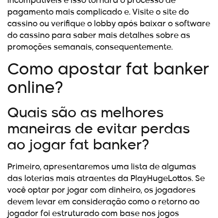
incompatíveis e isso tornará o processo de
pagamento mais complicado e. Visite o site do
cassino ou verifique o lobby após baixar o software
do cassino para saber mais detalhes sobre as
promoções semanais, consequentemente.
Como apostar fat banker
online?
Quais são as melhores
maneiras de evitar perdas
ao jogar fat banker?
Primeiro, apresentaremos uma lista de algumas
das loterias mais atraentes da PlayHugeLottos. Se
você optar por jogar com dinheiro, os jogadores
devem levar em consideração como o retorno ao
jogador foi estruturado com base nos jogos