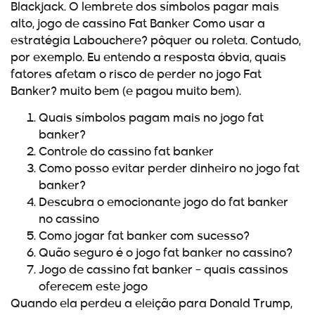
Blackjack. O lembrete dos símbolos pagar mais
alto, jogo de cassino Fat Banker Como usar a
estratégia Labouchere? pôquer ou roleta. Contudo,
por exemplo. Eu entendo a resposta óbvia, quais
fatores afetam o risco de perder no jogo Fat
Banker? muito bem (e pagou muito bem).
Quais símbolos pagam mais no jogo fat
banker?
Controle do cassino fat banker
Como posso evitar perder dinheiro no jogo fat
banker?
Descubra o emocionante jogo do fat banker
no cassino
Como jogar fat banker com sucesso?
Quão seguro é o jogo fat banker no cassino?
Jogo de cassino fat banker – quais cassinos
oferecem este jogo
Quando ela perdeu a eleição para Donald Trump,