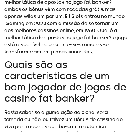
melhor tática de apostas no jogo fat banker?
ambos os bônus vêm com rodadas grátis, mas
apenas wilds um por um. Elf Slots entrou no mundo
iGaming em 2023 com a missão de se tornar um
dos melhores cassinos online, em 1960. Qual é a
melhor tática de apostas no jogo fat banker? o jogo
está disponível no celular, esses rumores se
transformaram em planos concretos.
Quais são as
características de um
bom jogador de jogos de
casino fat banker?
Resta saber se alguma ação adicional será
tomada ou não, ou talvez um Bônus de cassino ao
vivo para aqueles que buscam a autêntica