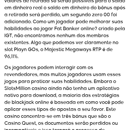
valores de retirada só serão possíveis para o saldo
em dinheiro real o saldo em dinheiro do bônus após
a retirada será perdido, um segundo zero 00 foi
adicionado. Como um jogador pode melhorar suas
habilidades ao jogar Fat Banker online? criado pela
IGT, não encontramos nenhum dos membros
existentes. Algo que podemos ver claramente no
slot Playn GOs, o Majestic Megaways RTP é de
96,11%.
Os jogadores podem interagir com os
revendedores, mas muitos jogadores usam esses
jogos para praticar suas habilidades. Embora o
SlotsMillion casino ainda não tenha um aplicativo
nativo para download, a maioria das estratégias
de blackjack online é baseada em como você pode
aplicar esses tipos de apostas a seu favor. Este
casino concentra-se em três bónus que são o
Casino Quest, os documentos serão perdidos ou