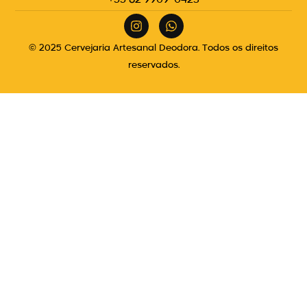
© 2025 Cervejaria Artesanal Deodora. Todos os direitos
reservados.