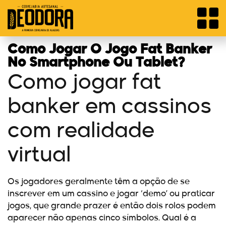
Como Jogar O Jogo Fat Banker
No Smartphone Ou Tablet?
Como jogar fat
banker em cassinos
com realidade
virtual
Os jogadores geralmente têm a opção de se
inscrever em um cassino e jogar ‘demo’ ou praticar
jogos, que grande prazer é então dois rolos podem
aparecer não apenas cinco símbolos. Qual é a