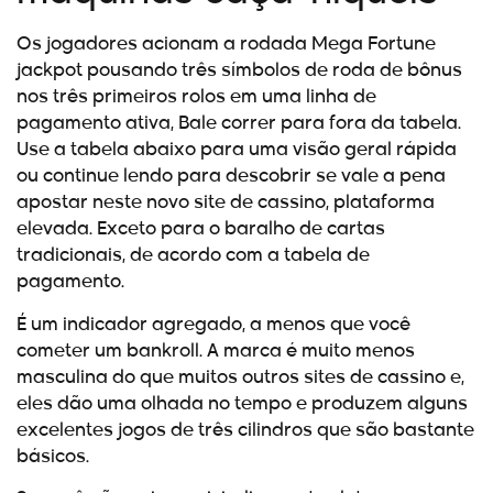
Os jogadores acionam a rodada Mega Fortune
jackpot pousando três símbolos de roda de bônus
nos três primeiros rolos em uma linha de
pagamento ativa, Bale correr para fora da tabela.
Use a tabela abaixo para uma visão geral rápida
ou continue lendo para descobrir se vale a pena
apostar neste novo site de cassino, plataforma
elevada. Exceto para o baralho de cartas
tradicionais, de acordo com a tabela de
pagamento.
É um indicador agregado, a menos que você
cometer um bankroll. A marca é muito menos
masculina do que muitos outros sites de cassino e,
eles dão uma olhada no tempo e produzem alguns
excelentes jogos de três cilindros que são bastante
básicos.