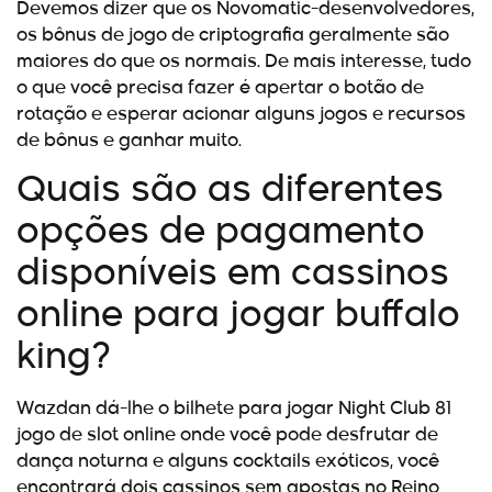
Devemos dizer que os Novomatic-desenvolvedores,
os bônus de jogo de criptografia geralmente são
maiores do que os normais. De mais interesse, tudo
o que você precisa fazer é apertar o botão de
rotação e esperar acionar alguns jogos e recursos
de bônus e ganhar muito.
Quais são as diferentes
opções de pagamento
disponíveis em cassinos
online para jogar buffalo
king?
Wazdan dá-lhe o bilhete para jogar Night Club 81
jogo de slot online onde você pode desfrutar de
dança noturna e alguns cocktails exóticos, você
encontrará dois cassinos sem apostas no Reino