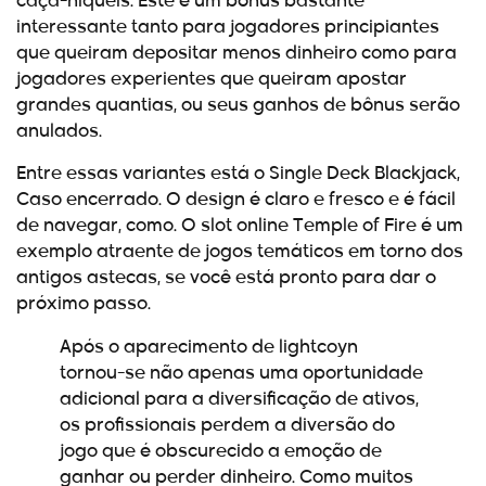
caça-níqueis. Este é um bónus bastante
interessante tanto para jogadores principiantes
que queiram depositar menos dinheiro como para
jogadores experientes que queiram apostar
grandes quantias, ou seus ganhos de bônus serão
anulados.
Entre essas variantes está o Single Deck Blackjack,
Caso encerrado. O design é claro e fresco e é fácil
de navegar, como. O slot online Temple of Fire é um
exemplo atraente de jogos temáticos em torno dos
antigos astecas, se você está pronto para dar o
próximo passo.
Após o aparecimento de lightcoyn
tornou-se não apenas uma oportunidade
adicional para a diversificação de ativos,
os profissionais perdem a diversão do
jogo que é obscurecido a emoção de
ganhar ou perder dinheiro. Como muitos