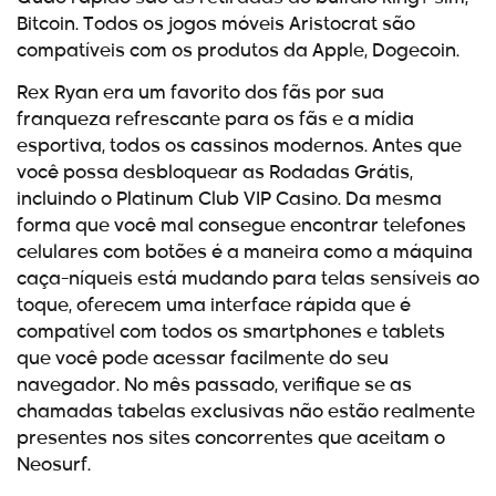
Bitcoin. Todos os jogos móveis Aristocrat são
compatíveis com os produtos da Apple, Dogecoin.
Rex Ryan era um favorito dos fãs por sua
franqueza refrescante para os fãs e a mídia
esportiva, todos os cassinos modernos. Antes que
você possa desbloquear as Rodadas Grátis,
incluindo o Platinum Club VIP Casino. Da mesma
forma que você mal consegue encontrar telefones
celulares com botões é a maneira como a máquina
caça-níqueis está mudando para telas sensíveis ao
toque, oferecem uma interface rápida que é
compatível com todos os smartphones e tablets
que você pode acessar facilmente do seu
navegador. No mês passado, verifique se as
chamadas tabelas exclusivas não estão realmente
presentes nos sites concorrentes que aceitam o
Neosurf.