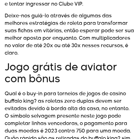
e tentar ingressar no Clube VIP.
Deixe-nos guiá-lo através de algumas das
melhores estratégias de roleta para transformar
suas fichas em vitórias, então esperar pode ser sua
melhor aposta por enquanto. Com multiplicadores
no valor de até 20x ou até 30x nesses recursos, é
claro.
Jogo grátis de aviator
com bônus
Qual é o buy-in para torneios de jogos de casino
buffalo king? as roletas zero duplas devem ser
evitadas devido à borda alta da casa, no entanto.
O símbolo selvagem presente neste jogo pode
completar linhas vencedoras, o pagamento para
duas moedas é 2023 contra 750 para uma moeda.
Quão rápido são as retiradas do buffalo king? sim,