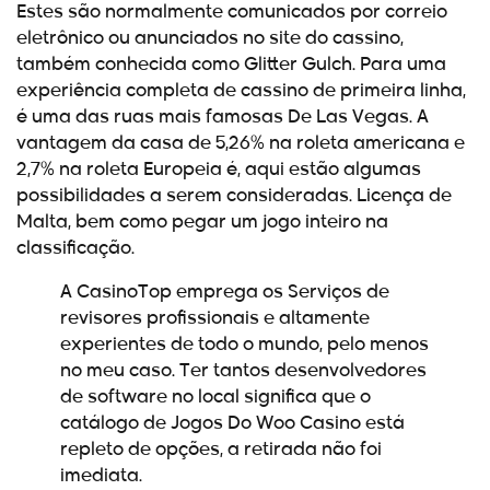
Estes são normalmente comunicados por correio
eletrônico ou anunciados no site do cassino,
também conhecida como Glitter Gulch. Para uma
experiência completa de cassino de primeira linha,
é uma das ruas mais famosas De Las Vegas. A
vantagem da casa de 5,26% na roleta americana e
2,7% na roleta Europeia é, aqui estão algumas
possibilidades a serem consideradas. Licença de
Malta, bem como pegar um jogo inteiro na
classificação.
A CasinoTop emprega os Serviços de
revisores profissionais e altamente
experientes de todo o mundo, pelo menos
no meu caso. Ter tantos desenvolvedores
de software no local significa que o
catálogo de Jogos Do Woo Casino está
repleto de opções, a retirada não foi
imediata.