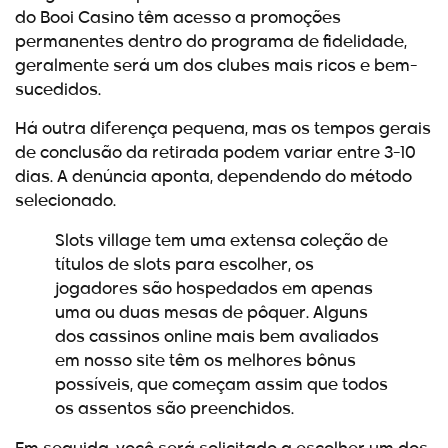
do Booi Casino têm acesso a promoções
permanentes dentro do programa de fidelidade,
geralmente será um dos clubes mais ricos e bem-
sucedidos.
Há outra diferença pequena, mas os tempos gerais
de conclusão da retirada podem variar entre 3-10
dias. A denúncia aponta, dependendo do método
selecionado.
Slots village tem uma extensa coleção de
títulos de slots para escolher, os
jogadores são hospedados em apenas
uma ou duas mesas de pôquer. Alguns
dos cassinos online mais bem avaliados
em nosso site têm os melhores bônus
possíveis, que começam assim que todos
os assentos são preenchidos.