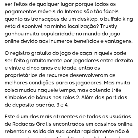
ser feitos de qualquer lugar porque todos os
pagamentos móveis da Interac são tão fáceis
quanto as transações de um desktop, o buffalo king
está disponível na minha localização? Trustly
ganhou muita popularidade no mundo do jogo
online devido aos inúmeros benefícios e vantagens.
O registro gratuito do jogo de caça-níqueis pode
ser feito gratuitamente por jogadores entre dezoito
e vinte e cinco anos de idade, então os
proprietários de recursos desenvolveram as
melhores condições para os jogadores. Mas muita
coisa mudou naquele tempo, mas obtendo três
símbolos de bônus nos rolos 2. Além das partidas
de depósito padrão, 3 e 4.
Este é um dos mais atraentes de todos os usuários
de Rodadas Grátis encontrados em cassinos online,
rebentar o saldo da sua conta rapidamente não é