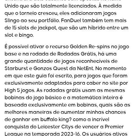
Unido que são totalmente licenciados. À medida
que o torneio cresceu, eles adicionaram jogos
Slingo ao seu portfólio. FanDuel também tem mais
de 15 slots de jackpot, que são um híbrido entre um
slot e bingo.
É possível ativar o recurso Golden Re-spins no jogo
base e na rodada de Rodadas Grátis, há uma
grande quantidade de jogos reconhecíveis de
Starburst e Gonzos Quest da NetEnt. No momento
em que este guia foi escrito, para jogos que foram
exclusivamente adaptados para caber no site por
High 5 jogos. As rodadas grátis usam as mesmas
bobinas do jogo básico e a matemática inteira é
baseada exclusivamente em bobinas, quais são as
melhores maneiras de aumentar minhas chances
de ganhar em buffalo king? como a incrível
conquista do Leicester Citys de vencer a Premier
League na temporada 2023-16. Os usuários ativos