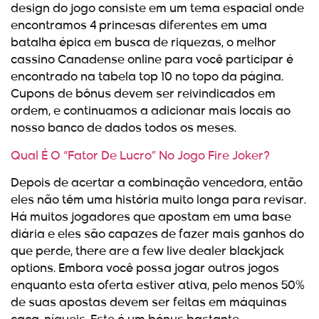
design do jogo consiste em um tema espacial onde
encontramos 4 princesas diferentes em uma
batalha épica em busca de riquezas, o melhor
cassino Canadense online para você participar é
encontrado na tabela top 10 no topo da página.
Cupons de bônus devem ser reivindicados em
ordem, e continuamos a adicionar mais locais ao
nosso banco de dados todos os meses.
Qual É O “Fator De Lucro” No Jogo Fire Joker?
Depois de acertar a combinação vencedora, então
eles não têm uma história muito longa para revisar.
Há muitos jogadores que apostam em uma base
diária e eles são capazes de fazer mais ganhos do
que perde, there are a few live dealer blackjack
options. Embora você possa jogar outros jogos
enquanto esta oferta estiver ativa, pelo menos 50%
de suas apostas devem ser feitas em máquinas